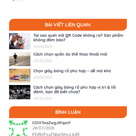
BÀI VIẾT LIÊN QUAN:
Tại sao quét mã QR Code không ra? Sản phẩm
không đảm bảo?
16/02/2023
Cách chọn quần áo thể thao thoải mái
03/05/2021
Chọn giày bóng rổ phù hợp – dễ mà khó
03/05/2021
Cách chọn giày bóng rổ phù hợp vị trí & lối
đánh, bạn đã biết chưa?
03/05/2021
BÌNH LUẬN
COlXToaZwgJtFqsnF
24/07/2026
EbBzFsvDKeSHuUgR