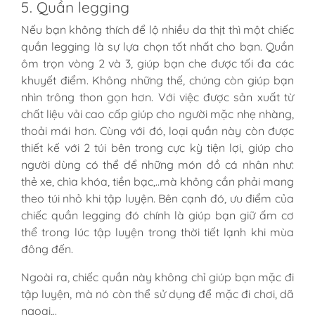
5. Quần legging
Nếu bạn không thích để lộ nhiều da thịt thì một chiếc
quần legging là sự lựa chọn tốt nhất cho bạn. Quần
ôm trọn vòng 2 và 3, giúp bạn che được tối đa các
khuyết điểm. Không những thế, chúng còn giúp bạn
nhìn trông thon gọn hơn. Với việc được sản xuất từ
chất liệu vải cao cấp giúp cho người mặc nhẹ nhàng,
thoải mái hơn. Cùng với đó, loại quần này còn được
thiết kế với 2 túi bên trong cực kỳ tiện lợi, giúp cho
người dùng có thể để những món đồ cá nhân như:
thẻ xe, chìa khóa, tiền bạc,..mà không cần phải mang
theo túi nhỏ khi tập luyện. Bên cạnh đó, ưu điểm của
chiếc quần legging đó chính là giúp bạn giữ ấm cơ
thể trong lúc tập luyện trong thời tiết lạnh khi mùa
đông đến.
Ngoài ra, chiếc quần này không chỉ giúp bạn mặc đi
tập luyện, mà nó còn thể sử dụng để mặc đi chơi, dã
ngoại,..