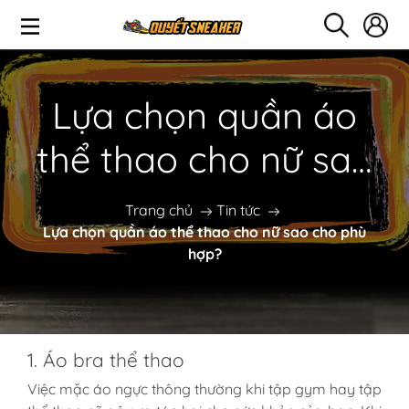
Lựa chọn quần áo
thể thao cho nữ sao
cho phù hợp?
Trang chủ
Tin tức
Lựa chọn quần áo thể thao cho nữ sao cho phù
hợp?
1. Áo bra thể thao
Việc mặc áo ngực thông thường khi tập gym hay tập