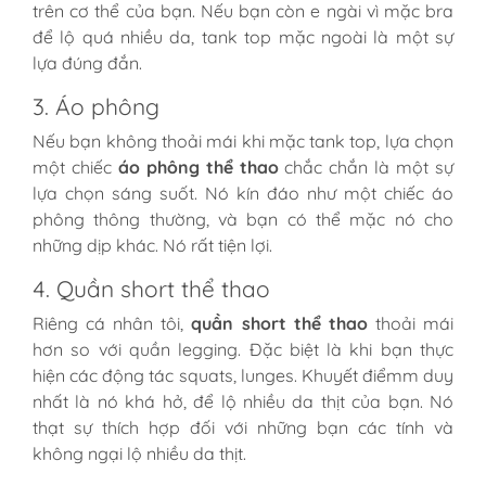
trên cơ thể của bạn. Nếu bạn còn e ngài vì mặc bra
để lộ quá nhiều da, tank top mặc ngoài là một sự
lựa đúng đắn.
3. Áo phông
Nếu bạn không thoải mái khi mặc tank top, lựa chọn
một chiếc
áo phông thể thao
chắc chắn là một sự
lựa chọn sáng suốt. Nó kín đáo như một chiếc áo
phông thông thường, và bạn có thể mặc nó cho
những dịp khác. Nó rất tiện lợi.
4. Quần short thể thao
Riêng cá nhân tôi,
quần short thể thao
thoải mái
hơn so với quần legging. Đặc biệt là khi bạn thực
hiện các động tác squats, lunges. Khuyết điểmm duy
nhất là nó khá hở, để lộ nhiều da thịt của bạn. Nó
thạt sự thích hợp đối với những bạn các tính và
không ngại lộ nhiều da thịt.