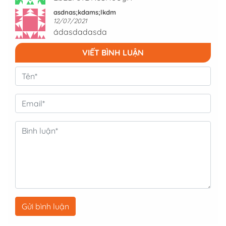
asdnas;kdams;lkdm
12/07/2021
ádasdadasda
VIẾT BÌNH LUẬN
Gửi bình luận