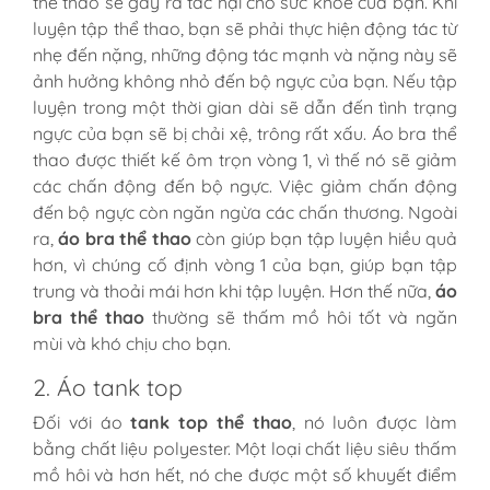
thể thao sẽ gây ra tác hại cho sức khỏe của bạn. Khi
luyện tập thể thao, bạn sẽ phải thực hiện động tác từ
nhẹ đến nặng, những động tác mạnh và nặng này sẽ
ảnh hưởng không nhỏ đến bộ ngực của bạn. Nếu tập
luyện trong một thời gian dài sẽ dẫn đến tình trạng
ngực của bạn sẽ bị chải xệ, trông rất xấu. Áo bra thể
thao được thiết kế ôm trọn vòng 1, vì thế nó sẽ giảm
các chấn động đến bộ ngực. Việc giảm chấn động
đến bộ ngực còn ngăn ngừa các chấn thương. Ngoài
ra,
áo bra thể thao
còn giúp bạn tập luyện hiều quả
hơn, vì chúng cố định vòng 1 của bạn, giúp bạn tập
trung và thoải mái hơn khi tập luyện. Hơn thế nữa,
áo
bra thể thao
thường sẽ thấm mồ hôi tốt và ngăn
mùi và khó chịu cho bạn.
2. Áo tank top
Đối với áo
tank top thể thao
, nó luôn được làm
bằng chất liệu polyester. Một loại chất liệu siêu thấm
mồ hôi và hơn hết, nó che được một số khuyết điểm