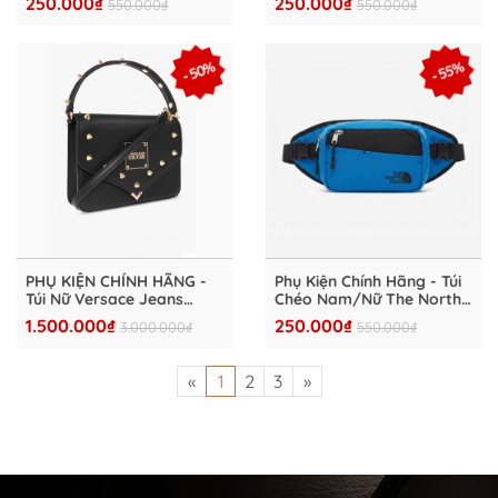
250.000₫
250.000₫
550.000₫
550.000₫
- NN2PP5322
- NN2PP5321
- 50%
- 55%
PHỤ KIỆN CHÍNH HÃNG -
Phụ Kiện Chính Hãng - Túi
Túi Nữ Versace Jeans
Chéo Nam/Nữ The North
Couture BLACK Shoulder
Face Logo Cross Bag Blue
1.500.000₫
250.000₫
3.000.000₫
550.000₫
Bag - 73VA4BE1-ZS412-
- NF0A2UCX-06
899
«
1
2
3
»