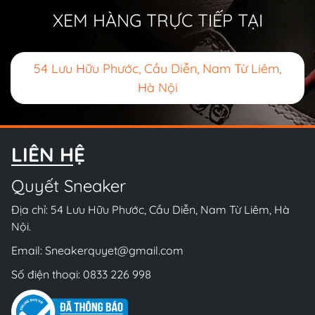
XEM HÀNG TRỰC TIẾP TẠI
54 Lưu Hữu Phước, Cầu Diễn, Nam Từ Liêm,
Hà Nội
LIÊN HỆ
Quyết Sneaker
Địa chỉ: 54 Lưu Hữu Phước, Cầu Diễn, Nam Từ Liêm, Hà
Nội.
Email:
Sneakerquyet@gmail.com
Số điện thoại:
0833 226 998