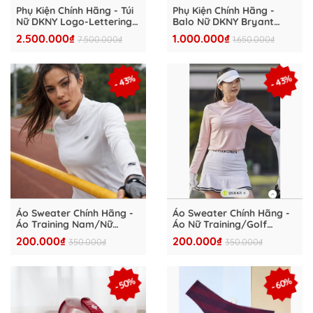
Phụ Kiện Chính Hãng - Túi
Phụ Kiện Chính Hãng -
Nữ DKNY Logo-Lettering
Balo Nữ DKNY Bryant
Leaather Tote Bag -
Crossbody Bag 'Black' -
2.500.000₫
1.000.000₫
7.500.000₫
1.650.000₫
R42DYF21
DKNY-001
- 43%
- 43%
Áo Sweater Chính Hãng -
Áo Sweater Chính Hãng -
Áo Training Nam/Nữ
Áo Nữ Training/Golf
Skechers Thun Thể Thao
Skechers Thun Thể Thao
200.000₫
200.000₫
350.000₫
350.000₫
'White' - ATN-04
'Hồng' - ATN-02
- 50%
- 60%