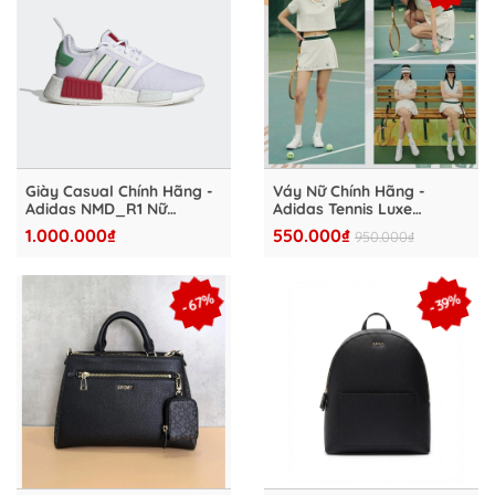
Giày Casual Chính Hãng -
Váy Nữ Chính Hãng -
Adidas NMD_R1 Nữ
Adidas Tennis Luxe
"White/Green" - HQ9987
"Beige" - H56434
1.000.000₫
550.000₫
950.000₫
- 67%
- 39%