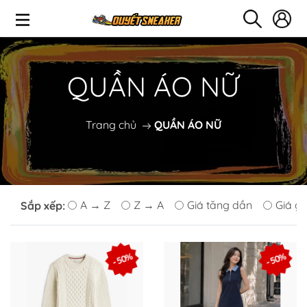
QUẦN ÁO NỮ
Trang chủ
QUẦN ÁO NỮ
A → Z
Z → A
Giá tăng dần
Giá g
Sắp xếp:
- 50%
- 50%