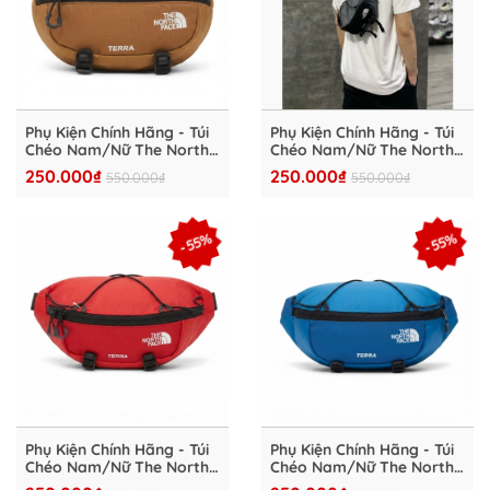
Phụ Kiện Chính Hãng - Túi
Phụ Kiện Chính Hãng - Túi
Chéo Nam/Nữ The North
Chéo Nam/Nữ The North
Face Logo Cross Bag Blue
Face Logo Cross Bag
250.000₫
250.000₫
550.000₫
550.000₫
- NN2PP5324
Grey/Black - NN2PP5323
- 55%
- 55%
Phụ Kiện Chính Hãng - Túi
Phụ Kiện Chính Hãng - Túi
Chéo Nam/Nữ The North
Chéo Nam/Nữ The North
Face Logo Cross Bag Blue
Face Logo Cross Bag Blue