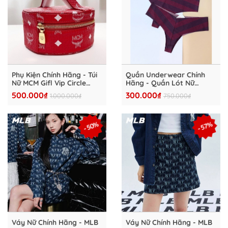
Phụ Kiện Chính Hãng - Túi
Quần Underwear Chính
Nữ MCM Gifl Vip Circle
Hãng - Quần Lót Nữ
Bags ''Red'' - MCM006
Victoria's Secret Pink
500.000₫
300.000₫
1.000.000₫
750.000₫
Không Lộ Viền (Pack 5
chiếc) - 255809678445
- 50%
- 57%
Váy Nữ Chính Hãng - MLB
Váy Nữ Chính Hãng - MLB