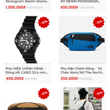
Monogram Denim Women
NY DENIM MONOGRAM
- 3FDDM0734-50NYD
WOMEN - 3FDSM0734-
1.500.000₫
650.000₫
3.000.000₫
1.500.000₫
50NYD
- 60%
- 55%
PHỤ KIỆN CHÍNH HÃNG -
Phụ Kiện Chính Hãng - Túi
Đồng Hồ CASIO 32.6 mm
Chéo Nam/Nữ The North
Nữ LRW-200H-1BVDF
Face Logo Cross Bag Blue
400.000₫
250.000₫
999.999₫
550.000₫
- NF0A2UCX-03
- 55%
- 55%