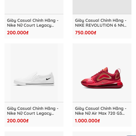
Giày Casual Chính Hãng -
Giày Casual Chính Hãng -
Nike Nữ Court Legacy
NIKE REVOLUTION 6 NN
Canvas "White" - CZ0294-
nữ "White" - DC3729-102
200.000₫
750.000₫
103
Giày Casual Chính Hãng -
Giày Casual Chính Hãng -
Nike Nữ Court Legacy
Nike Nữ Air Max 720 GS
Slip-on "White" - CW6540-
"Red" - AQ3195-600
200.000₫
1.000.000₫
100