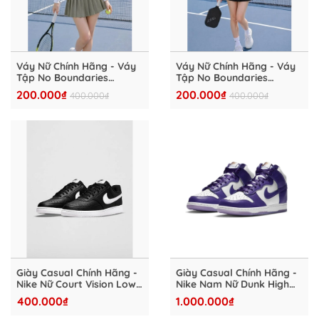
Váy Nữ Chính Hãng - Váy
Váy Nữ Chính Hãng - Váy
Tập No Boundaries
Tập No Boundaries
"Olive"- NOB-002
"Black"- NOB-001
200.000₫
200.000₫
400.000₫
400.000₫
Giày Casual Chính Hãng -
Giày Casual Chính Hãng -
Nike Nữ Court Vision Low
Nike Nam Nữ Dunk High
"Black" - DC5434-001
"Purple" - DC5382-100
400.000₫
1.000.000₫