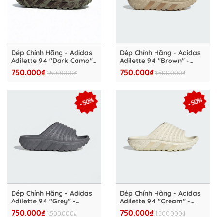
Dép Chính Hãng - Adidas
Dép Chính Hãng - Adidas
Adilette 94 "Dark Camo" -
Adilette 94 "Brown" -
IH6898
IH6894
750.000₫
750.000₫
1.500.000₫
1.500.000₫
- 50%
- 50%
Dép Chính Hãng - Adidas
Dép Chính Hãng - Adidas
Adilette 94 "Grey" -
Adilette 94 "Cream" -
IH6897
IH6893
750.000₫
750.000₫
1.500.000₫
1.500.000₫