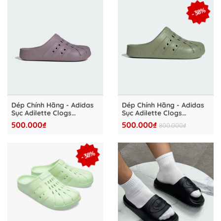
- 38%
Dép Chính Hãng - Adidas
Dép Chính Hãng - Adidas
Sục Adilette Clogs
Sục Adilette Clogs
"Preloved Fig" - IF8654
Sandals Semi "Moss
500.000₫
500.000₫
800.000₫
Green" - IG9164
- 38%