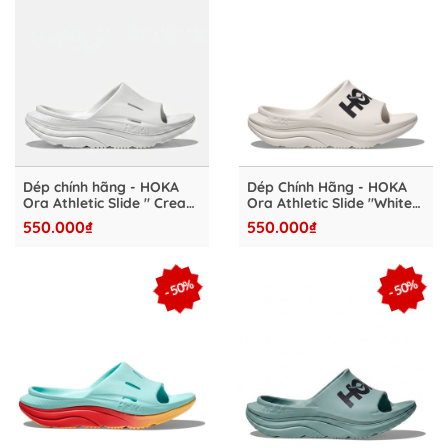
Dép chính hãng - HOKA
Dép Chính Hãng - HOKA
Ora Athletic Slide " Cream
Ora Athletic Slide "White"
White" - HKA4827-21
- HKA4827-20
550.000₫
550.000₫
- 50%
- 50%