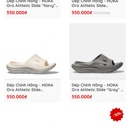
Dép Chính Hãng - HOKA
Dép Chính Hãng - HOKA
Ora Athletic Slide "Navy" -
Ora Athletic Slide
HKA4827-09
"White/Orange" -
550.000₫
550.000₫
1.100.000₫
HKA4827-08
Dép Chính Hãng - HOKA
Dép Chính Hãng - HOKA
Ora Athletic Slide
Ora Athletic Slide "Grey" -
"White/Grey" - HKA4827-
HKA4827-06
550.000₫
550.000₫
07
- 50%