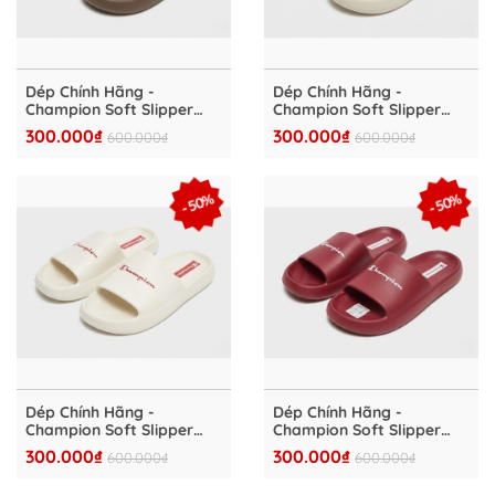
Dép Chính Hãng -
Dép Chính Hãng -
Champion Soft Slipper
Champion Soft Slipper
Slide "Brown" - S11689-
Slide "Cream" - S11689-
300.000₫
300.000₫
600.000₫
600.000₫
MS032
WW001
- 50%
- 50%
Dép Chính Hãng -
Dép Chính Hãng -
Champion Soft Slipper
Champion Soft Slipper
Slide "Cream/Red" -
Slide "Red" - S11807-
300.000₫
300.000₫
600.000₫
600.000₫
S11807- YS014
RS001