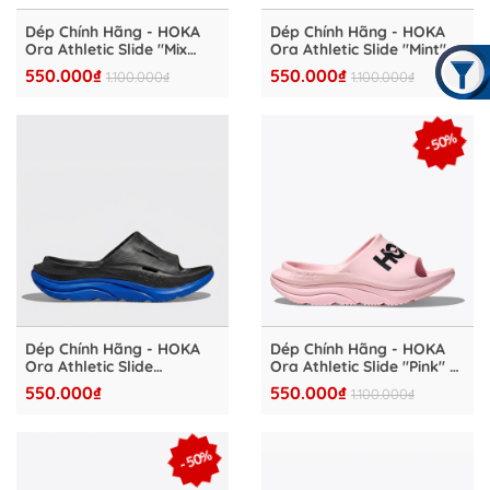
Dép Chính Hãng - HOKA
Dép Chính Hãng - HOKA
Ora Athletic Slide "Mix
Ora Athletic Slide "Mint" -
Color" - HKA4827-19
HKA4827-18
550.000₫
550.000₫
1.100.000₫
1.100.000₫
- 50%
Dép Chính Hãng - HOKA
Dép Chính Hãng - HOKA
Ora Athletic Slide
Ora Athletic Slide "Pink" -
"Black/Blue" - HKA4827-
HKA4827-15
550.000₫
550.000₫
1.100.000₫
16
- 50%