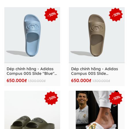
- 50%
- 50%
Dép chính hãng - Adidas
Dép chính hãng - Adidas
Campus 00S Slide "Blue" -
Campus 00S Slide
IH1625
"Brown" - JR4772
650.000₫
650.000₫
1.300.000₫
1.300.000₫
- 50%
- 50%