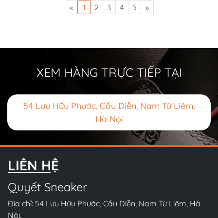
«
1
2
3
4
5
»
XEM HÀNG TRỰC TIẾP TẠI
54 Lưu Hữu Phước, Cầu Diễn, Nam Từ Liêm,
Hà Nội
LIÊN HỆ
Quyết Sneaker
Địa chỉ: 54 Lưu Hữu Phước, Cầu Diễn, Nam Từ Liêm, Hà
Nội.