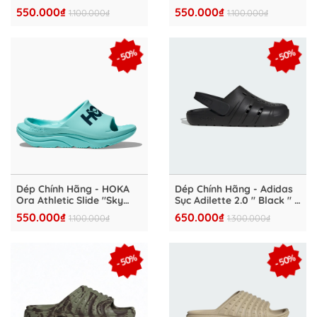
HKA4827-03
HKA4827-02
550.000₫
550.000₫
1.100.000₫
1.100.000₫
- 50%
- 50%
Dép Chính Hãng - HOKA
Dép Chính Hãng - Adidas
Ora Athletic Slide "Sky
Sục Adilette 2.0 " Black " -
Blue" - HKA4827-01
JS1131
550.000₫
650.000₫
1.100.000₫
1.300.000₫
- 50%
- 50%