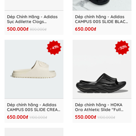
Dép Chính Hãng - Adidas
Dép chính hãng - Adidas
Sục Adilette Clogs
CAMPUS 00S SLIDE BLACK
Sandals Semi "Green" -
- IH1626
500.000₫
650.000₫
800.000₫
IF0793
- 50%
- 41%
Dép chính hãng - Adidas
Dép chính hãng - HOKA
CAMPUS 00S SLIDE CREAM
Ora Athletic Slide "Full
- IH1627
Black" - HKA4827-22
650.000₫
550.000₫
1.100.000₫
1.100.000₫