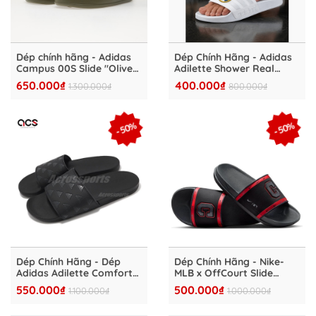
Dép chính hãng - Adidas
Dép Chính Hãng - Adidas
Campus 00S Slide "Olive"
Adilette Shower Real
- KK3583
Madrid "Cloud White" -
650.000₫
400.000₫
1.300.000₫
800.000₫
JS4863
- 50%
- 50%
Dép Chính Hãng - Dép
Dép Chính Hãng - Nike-
Adidas Adilette Comfort
MLB x OffCourt Slide
Slides "Black" - GV9736
"Clevelan" - DH6987-001
550.000₫
500.000₫
1.100.000₫
1.000.000₫