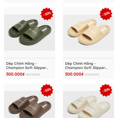
- 50%
- 50%
Dép Chính Hãng -
Dép Chính Hãng -
Champion Soft Slipper
Champion Soft Slipper
Slide "Green" - S22256
Slide "Begie" - S22255
300.000₫
300.000₫
600.000₫
600.000₫
- 50%
- 50%