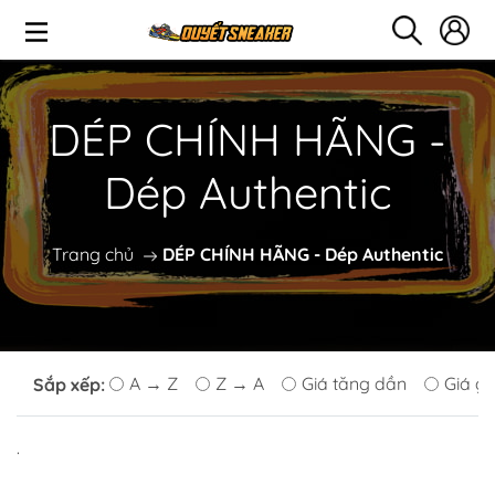
DÉP CHÍNH HÃNG -
Dép Authentic
Trang chủ
DÉP CHÍNH HÃNG - Dép Authentic
A → Z
Z → A
Giá tăng dần
Giá g
Sắp xếp:
.