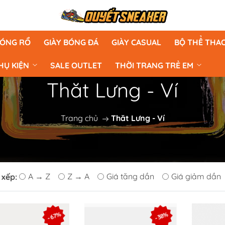
BÓNG RỔ
GIÀY BÓNG ĐÁ
GIÀY CASUAL
BỘ THỂ THA
HỤ KIỆN
SALE OUTLET
THỜI TRANG TRẺ EM
Thăt Lưng - Ví
Trang chủ
Thăt Lưng - Ví
A → Z
Z → A
Giá tăng dần
Giá giảm dần
 xếp:
- 67%
- 38%