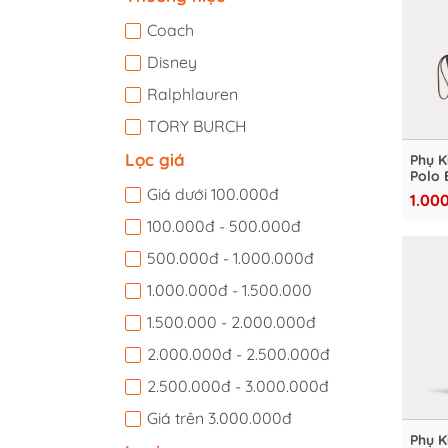
Coach
Disney
Ralphlauren
TORY BURCH
Lọc giá
Phụ K
Polo 
Canva
Giá dưới 100.000đ
1.00
10009
100.000đ - 500.000đ
500.000đ - 1.000.000đ
1.000.000đ - 1.500.000
1.500.000 - 2.000.000đ
2.000.000đ - 2.500.000đ
2.500.000đ - 3.000.000đ
Giá trên 3.000.000đ
Phụ K