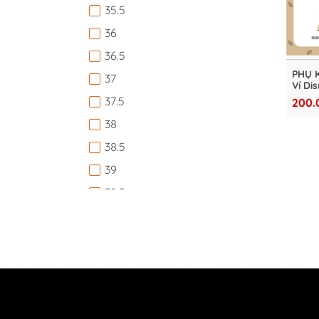
35.5
36
36.5
PHỤ 
37
Ví Dis
zipper
37.5
200.
PTD2
38
38.5
39
39.5
40
40.5
41
41.5
42