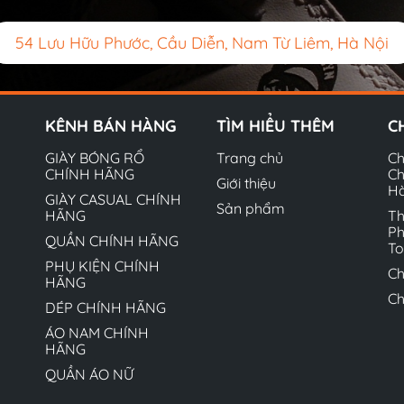
54 Lưu Hữu Phước, Cầu Diễn, Nam Từ Liêm, Hà Nội
KÊNH BÁN HÀNG
TÌM HIỂU THÊM
C
GIÀY BÓNG RỔ
Trang chủ
Ch
CHÍNH HÃNG
Ch
Giới thiệu
H
GIÀY CASUAL CHÍNH
Sản phẩm
HÃNG
Th
Ph
QUẦN CHÍNH HÃNG
T
PHỤ KIỆN CHÍNH
Ch
HÃNG
Ch
DÉP CHÍNH HÃNG
ÁO NAM CHÍNH
HÃNG
QUẦN ÁO NỮ