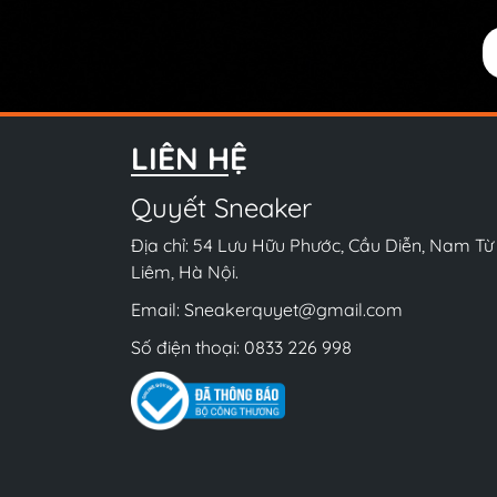
42.5
43
43.5
44
LIÊN HỆ
44.5
45
Quyết Sneaker
45.5
Địa chỉ: 54 Lưu Hữu Phước, Cầu Diễn, Nam Từ
46
Liêm, Hà Nội.
46.5
Email:
Sneakerquyet@gmail.com
47
Số điện thoại:
0833 226 998
47.5
48
48.5