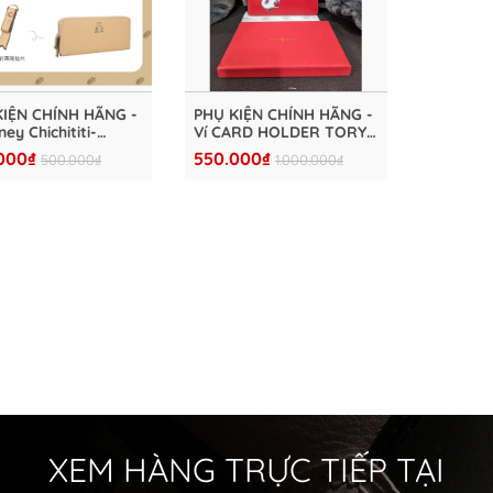
KIỆN CHÍNH HÃNG -
PHỤ KIỆN CHÍNH HÃNG -
ney Chichititi-
Ví CARD HOLDER TORY
 long clip-Mi -
BURCH MINI PURSE
000₫
550.000₫
500.000₫
1.000.000₫
1-B3-24BG
DARGON - TRB2024
XEM HÀNG TRỰC TIẾP TẠI