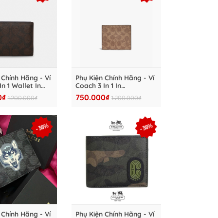
 Chính Hãng - Ví
Phụ Kiện Chính Hãng - Ví
n 1 Wallet In
Coach 3 In 1 In
Signature
Colorblock Signature
0₫
750.000₫
1.200.000₫
1.200.000₫
"Gunmetal /
Canvas 'Kaki' - VC37
y" - VC38
- 38%
- 38%
 Chính Hãng - Ví
Phụ Kiện Chính Hãng - Ví