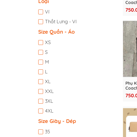
Loại
Coach
Signa
750.
Ví
Varsit
VC36
Thắt Lưng - Ví
Size Quần - Áo
XS
S
M
L
XL
Phụ K
Coach
XXL
Signa
750.
‘Blac
3XL
4XL
Size Giày - Dép
35