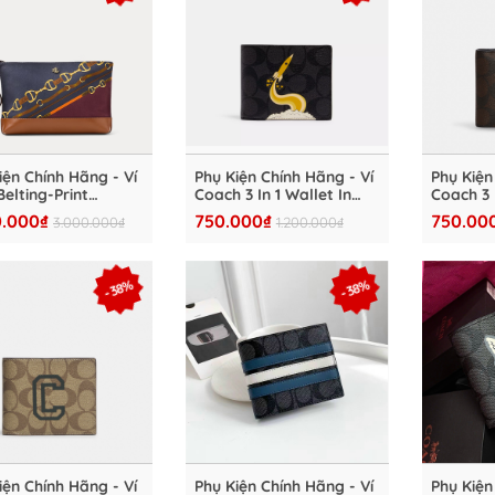
iện Chính Hãng - Ví
Phụ Kiện Chính Hãng - Ví
Phụ Kiện
Belting-Print
Coach 3 In 1 Wallet In
Coach 3 I
s Large Pouch -
Signature Canvas With
Blocked 
0.000₫
750.000₫
750.00
3.000.000₫
1.200.000₫
1107
Triumph Motif "Black" -
Canvas 
VC39
Mahogan
- 38%
- 38%
iện Chính Hãng - Ví
Phụ Kiện Chính Hãng - Ví
Phụ Kiện