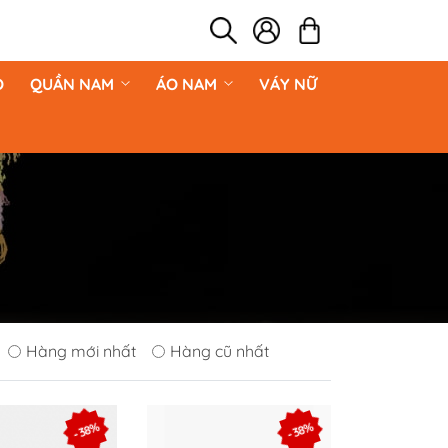
O
QUẦN NAM
ÁO NAM
VÁY NỮ
Hàng mới nhất
Hàng cũ nhất
- 38%
- 38%