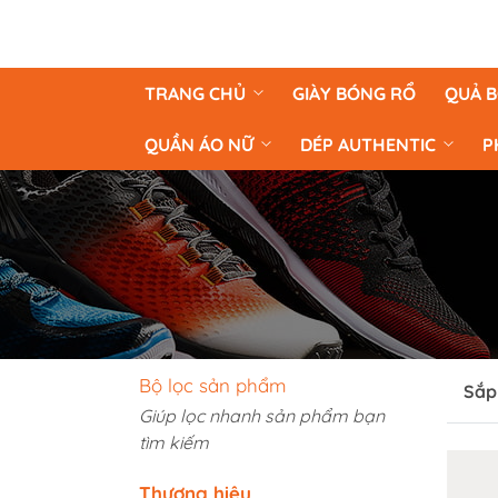
TRANG CHỦ
GIÀY BÓNG RỔ
QUẢ 
QUẦN ÁO NỮ
DÉP AUTHENTIC
P
Bộ lọc sản phẩm
Sắp
Giúp lọc nhanh sản phẩm bạn
tìm kiếm
Thương hiệu