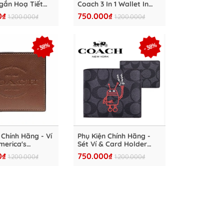
gắn Hoạ Tiết
Coach 3 In 1 Wallet In
ck" - VC32
Signature Canvas With
0₫
750.000₫
1.200.000₫
1.200.000₫
Camo Print And Coach
Patch 'Camo' - CC084
- 38%
- 38%
 Chính Hãng - Ví
Phụ Kiện Chính Hãng -
merica's
Sét Ví & Card Holder
 EST 1941 'Brown'
Coach 2in1 Robot 'Black'
0₫
750.000₫
1.200.000₫
1.200.000₫
- VC28