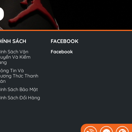
HÍNH SÁCH
FACEBOOK
ính Sách Vận
Facebook
uyển Và Kiểm
àng
ông Tin Và
ương Thức Thanh
oán
ính Sách Bảo Mật
ính Sách Đổi Hàng