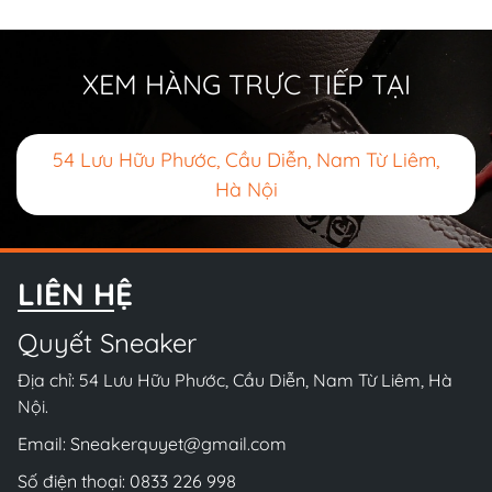
XEM HÀNG TRỰC TIẾP TẠI
54 Lưu Hữu Phước, Cầu Diễn, Nam Từ Liêm,
Hà Nội
LIÊN HỆ
Quyết Sneaker
Địa chỉ: 54 Lưu Hữu Phước, Cầu Diễn, Nam Từ Liêm, Hà
Nội.
Email:
Sneakerquyet@gmail.com
Số điện thoại:
0833 226 998