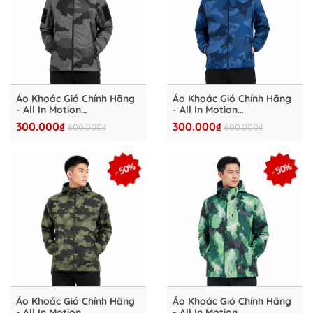
Áo Khoác Gió Chính Hãng
Áo Khoác Gió Chính Hãng
- All In Motion
- All In Motion
Windbreaker Camo Stone
Windbreaker Camo Stone
300.000₫
300.000₫
600.000₫
600.000₫
Hood Lightweight
Hood Lightweight
Packable Jacket -
Packable Jacket -
AMW2007-006
AMW2007-005
- 50%
- 50%
Áo Khoác Gió Chính Hãng
Áo Khoác Gió Chính Hãng
- All In Motion
- All In Motion