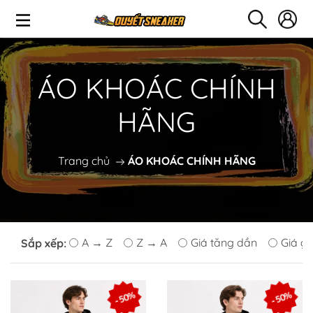
ÁO KHOÁC CHÍNH
HÃNG
Trang chủ
ÁO KHOÁC CHÍNH HÃNG
A → Z
Z → A
Giá tăng dần
Giá g
Sắp xếp:
- 50%
- 50%