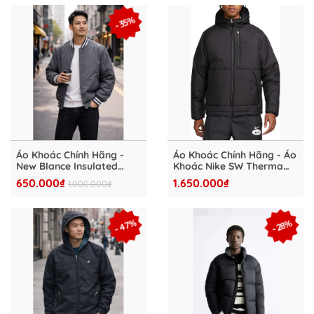
- 35%
Áo Khoác Chính Hãng -
Áo Khoác Chính Hãng - Áo
New Blance Insulated
Khoác Nike SW Therma
Varsity Jacket ''Grey''-
FIT Legacy Hooded
650.000₫
1.650.000₫
1.000.000₫
NB0303-003
Jacket ''Black''- DD6858-
011
- 47%
- 28%