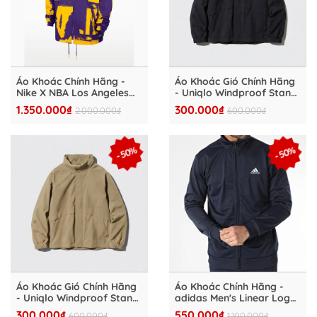
Áo Khoác Chính Hãng -
Áo Khoác Gió Chính Hãng
Nike X NBA Los Angeles
- Uniqlo Windproof Stand
Lakers Courtside Men's
Blouson "Black" -
1.350.000₫
300.000₫
2.000.000₫
600.000₫
NBA Club Woven -
UNQ47301
HV9696-504
- 50%
- 50%
Áo Khoác Gió Chính Hãng
Áo Khoác Chính Hãng -
- Uniqlo Windproof Stand
adidas Men's Linear Logo
Blouson "Brown" -
Knit Blue Suit ''Navy'' -
300.000₫
550.000₫
600.000₫
1.100.000₫