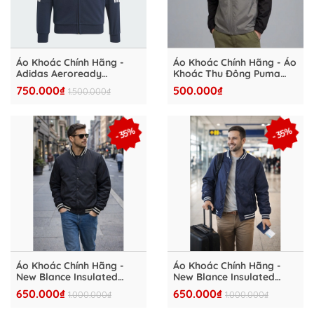
Áo Khoác Chính Hãng -
Áo Khoác Chính Hãng - Áo
Adidas Aeroready
Khoác Thu Đông Puma
Essentials 3 Stripes
Kurtka Hooded
750.000₫
500.000₫
1.500.000₫
"Navy" - GK9977-A
''Black/Grey''- 516900-01
- 35%
- 35%
Áo Khoác Chính Hãng -
Áo Khoác Chính Hãng -
New Blance Insulated
New Blance Insulated
Varsity Jacket ''Black''-
Varsity Jacket ''Navy''-
650.000₫
650.000₫
1.000.000₫
1.000.000₫
NB0303-001
NB0303-004