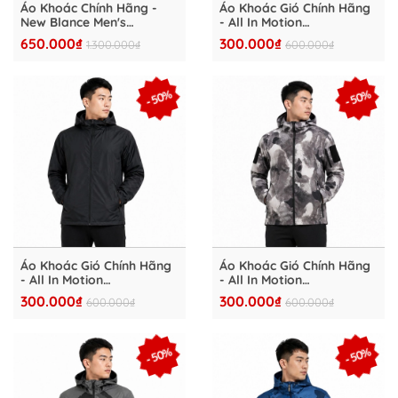
Áo Khoác Chính Hãng -
Áo Khoác Gió Chính Hãng
New Blance Men's
- All In Motion
Monogram Full Zip Fleece
Windbreaker Camo Stone
650.000₫
300.000₫
1.300.000₫
600.000₫
Jacket - NBFL2501-GY
Hood Lightweight
Packable Jacket -
AMW2007-009
- 50%
- 50%
Áo Khoác Gió Chính Hãng
Áo Khoác Gió Chính Hãng
- All In Motion
- All In Motion
Windbreaker Camo Stone
Windbreaker Camo Stone
300.000₫
300.000₫
600.000₫
600.000₫
Hood Lightweight
Hood Lightweight
Packable Jacket -
Packable Jacket -
AMW2007-008
AMW2007-007
- 50%
- 50%