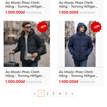
Áo Khoác Phao Chính
Áo Khoác Phao Chính
Hãng - Tommy Hilfiger
Hãng - Tommy Hilfiger
Down Lightweight Padded
Down Lightweight Padded
1.500.000₫
1.500.000₫
3.000.000₫
3.000.000₫
"Grey"- 78J9386-GRE
"Brown"- 78J9386-BEI
- 50%
- 50%
Áo Khoác Phao Chính
Áo Khoác Phao Chính
Hãng - Tommy Hilfiger
Hãng - Tommy Hilfiger
Down Lightweight Padded
Down Lightweight Padded
1.500.000₫
1.500.000₫
3.000.000₫
3.000.000₫
"Black"- 78J9386-BLK
"Navy"- 78J9386-NVY
«
1
2
3
4
5
»