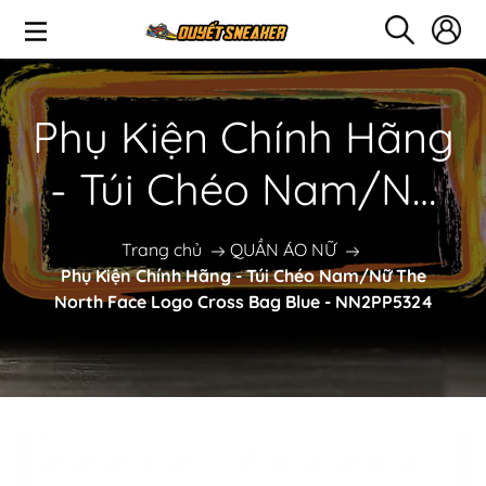
Phụ Kiện Chính Hãng
- Túi Chéo Nam/Nữ
The North Face Logo
Trang chủ
QUẦN ÁO NỮ
Phụ Kiện Chính Hãng - Túi Chéo Nam/Nữ The
Cross Bag Blue -
North Face Logo Cross Bag Blue - NN2PP5324
NN2PP5324