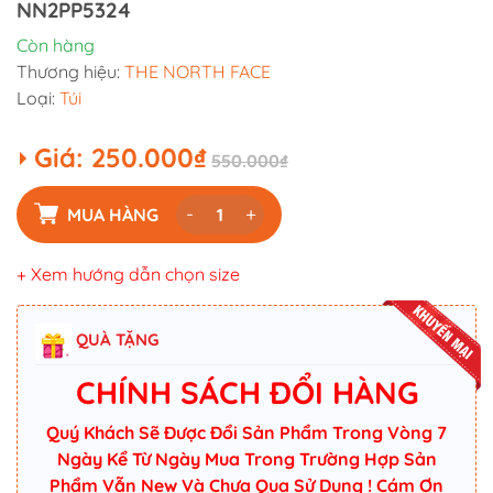
NN2PP5324
Còn hàng
Thương hiệu:
THE NORTH FACE
Loại:
Túi
Giá:
250.000₫
550.000₫
-
+
MUA HÀNG
+ Xem hướng dẫn chọn size
QUÀ TẶNG
CHÍNH SÁCH ĐỔI HÀNG
Quý Khách Sẽ Được Đổi Sản Phẩm Trong Vòng 7
Ngày Kể Từ Ngày Mua Trong Trường Hợp Sản
Phẩm Vẫn New Và Chưa Qua Sử Dụng ! Cám Ơn