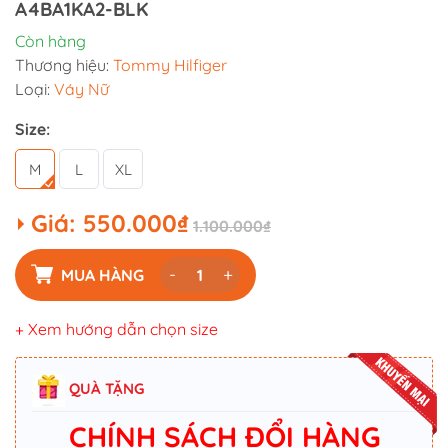
A4BA1KA2-BLK
Còn hàng
Thương hiệu:
Tommy Hilfiger
Loại:
Váy Nữ
Size:
M
L
XL
Giá:
550.000₫
1.100.000₫
-
+
MUA HÀNG
+ Xem hướng dẫn chọn size
QUÀ TẶNG
CHÍNH SÁCH ĐỔI HÀNG