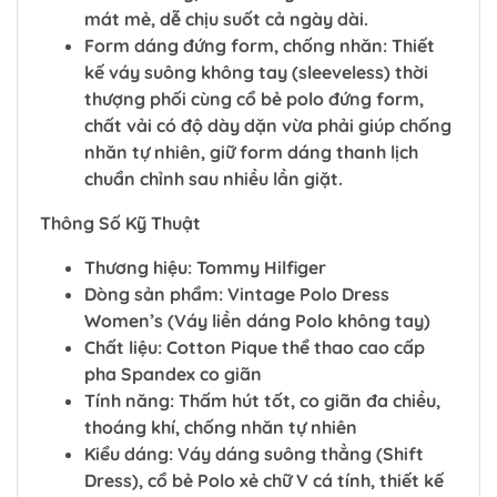
mát mẻ, dễ chịu suốt cả ngày dài.
Form dáng đứng form, chống nhăn: Thiết
kế váy suông không tay (sleeveless) thời
thượng phối cùng cổ bẻ polo đứng form,
chất vải có độ dày dặn vừa phải giúp chống
nhăn tự nhiên, giữ form dáng thanh lịch
chuẩn chỉnh sau nhiều lần giặt.
Thông Số Kỹ Thuật
Thương hiệu: Tommy Hilfiger
Dòng sản phẩm: Vintage Polo Dress
Women’s (Váy liền dáng Polo không tay)
Chất liệu: Cotton Pique thể thao cao cấp
pha Spandex co giãn
Tính năng: Thấm hút tốt, co giãn đa chiều,
thoáng khí, chống nhăn tự nhiên
Kiểu dáng: Váy dáng suông thẳng (Shift
Dress), cổ bẻ Polo xẻ chữ V cá tính, thiết kế