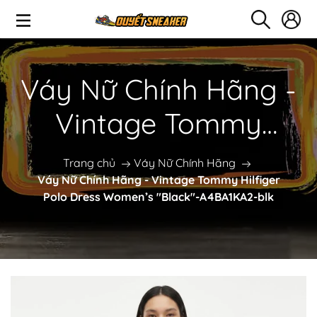
Váy Nữ Chính Hãng -
Vintage Tommy
Hilfiger Polo Dress
Trang chủ
Váy Nữ Chính Hãng
Váy Nữ Chính Hãng - Vintage Tommy Hilfiger
Women’s "Black"-
Polo Dress Women’s "Black"-A4BA1KA2-blk
A4BA1KA2-blk