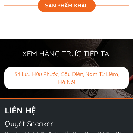
SẢN PHẨM KHÁC
XEM HÀNG TRỰC TIẾP TẠI
54 Lưu Hữu Phước, Cầu Diễn, Nam Từ Liêm,
Hà Nội
LIÊN HỆ
Quyết Sneaker