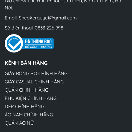
Địa chỉ: 54 Lưu Hữu Phước, Cầu Diễn, Nam Từ Liêm, Hà
Nội.
Email:
Sneakerquyet@gmail.com
Số điện thoại:
0833 226 998
KÊNH BÁN HÀNG
GIÀY BÓNG RỔ CHÍNH HÃNG
GIÀY CASUAL CHÍNH HÃNG
QUẦN CHÍNH HÃNG
PHỤ KIỆN CHÍNH HÃNG
DÉP CHÍNH HÃNG
ÁO NAM CHÍNH HÃNG
QUẦN ÁO NỮ