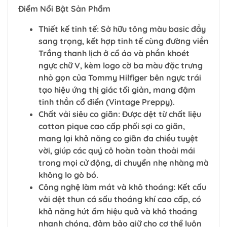
Điểm Nổi Bật Sản Phẩm
Thiết kế tinh tế: Sở hữu tông màu basic đầy
sang trọng, kết hợp tinh tế cùng đường viền
Trắng thanh lịch ở cổ áo và phần khoét
ngực chữ V, kèm logo cờ ba màu đặc trưng
nhỏ gọn của Tommy Hilfiger bên ngực trái
tạo hiệu ứng thị giác tối giản, mang đậm
tinh thần cổ điển (Vintage Preppy).
Chất vải siêu co giãn: Được dệt từ chất liệu
cotton pique cao cấp phối sợi co giãn,
mang lại khả năng co giãn đa chiều tuyệt
vời, giúp các quý cô hoàn toàn thoải mái
trong mọi cử động, di chuyển nhẹ nhàng mà
không lo gò bó.
Công nghệ làm mát và khô thoáng: Kết cấu
vải dệt thun cá sấu thoáng khí cao cấp, có
khả năng hút ẩm hiệu quả và khô thoáng
nhanh chóng, đảm bảo giữ cho cơ thể luôn