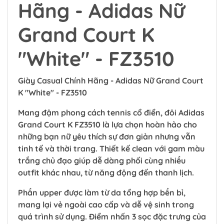
Hãng - Adidas Nữ
Grand Court K
"White" - FZ3510
Giày Casual Chính Hãng - Adidas Nữ Grand Court
K "White" - FZ3510
Mang đậm phong cách tennis cổ điển, đôi Adidas
Grand Court K FZ3510 là lựa chọn hoàn hảo cho
những bạn nữ yêu thích sự đơn giản nhưng vẫn
tinh tế và thời trang. Thiết kế clean với gam màu
trắng chủ đạo giúp dễ dàng phối cùng nhiều
outfit khác nhau, từ năng động đến thanh lịch.
Phần upper được làm từ da tổng hợp bền bỉ,
mang lại vẻ ngoài cao cấp và dễ vệ sinh trong
quá trình sử dụng. Điểm nhấn 3 sọc đặc trưng của