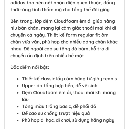
adidas tạo nên nét nhận diện quen thuộc, đồng
thời tăng tính thẩm mỹ cho tổng thể đôi giày.
Bên trong, lớp đệm Cloudfoam êm ái giúp nâng
niu bàn chân, mang lại cảm giác thoải mái khi di
chuyển cả ngày. Thiết kế form regular fit ôm
chân vừa vặn, phù hợp cho nhiều dáng chân khác
nhau. Đế ngoài cao su tăng độ bám, hỗ trợ di
chuyển ổn định trên nhiều bề mặt.
Đặc điểm nổi bật:
Thiết kế classic lấy cảm hứng từ giày tennis
Upper da tổng hợp bền, dễ vệ sinh
Đệm Cloudfoam êm ái, thoải mái khi mang
lâu
Tông màu trắng basic, dễ phối đồ
Đế cao su chống trượt hiệu quả
Phù hợp đi học, đi chơi, sử dụng hằng ngày