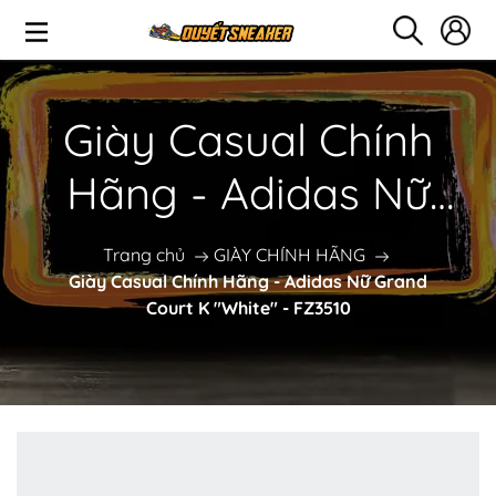
Giày Casual Chính
Hãng - Adidas Nữ
Grand Court K
Trang chủ
GIÀY CHÍNH HÃNG
Giày Casual Chính Hãng - Adidas Nữ Grand
"White" - FZ3510
Court K "White" - FZ3510