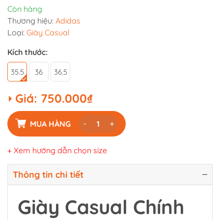
Còn hàng
Thương hiệu:
Adidas
Loại:
Giày Casual
Kích thước:
35.5
36
36.5
Giá:
750.000₫
-
+
MUA HÀNG
+ Xem hướng dẫn chọn size
Thông tin chi tiết
Giày Casual Chính