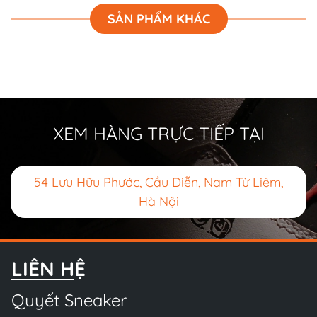
SẢN PHẨM KHÁC
XEM HÀNG TRỰC TIẾP TẠI
54 Lưu Hữu Phước, Cầu Diễn, Nam Từ Liêm,
Hà Nội
LIÊN HỆ
Quyết Sneaker