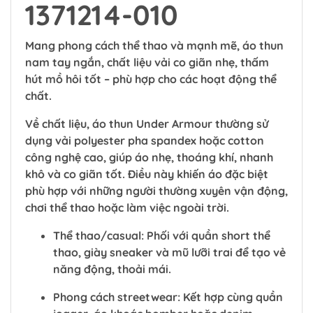
1371214-010
Mang phong cách thể thao và mạnh mẽ, áo thun
nam tay ngắn, chất liệu vải co giãn nhẹ, thấm
hút mồ hôi tốt – phù hợp cho các hoạt động thể
chất.
Về chất liệu, áo thun Under Armour thường sử
dụng vải polyester pha spandex hoặc cotton
công nghệ cao, giúp áo nhẹ, thoáng khí, nhanh
khô và co giãn tốt. Điều này khiến áo đặc biệt
phù hợp với những người thường xuyên vận động,
chơi thể thao hoặc làm việc ngoài trời.
Thể thao/casual
: Phối với quần short thể
thao, giày sneaker và mũ lưỡi trai để tạo vẻ
năng động, thoải mái.
Phong cách streetwear
: Kết hợp cùng quần