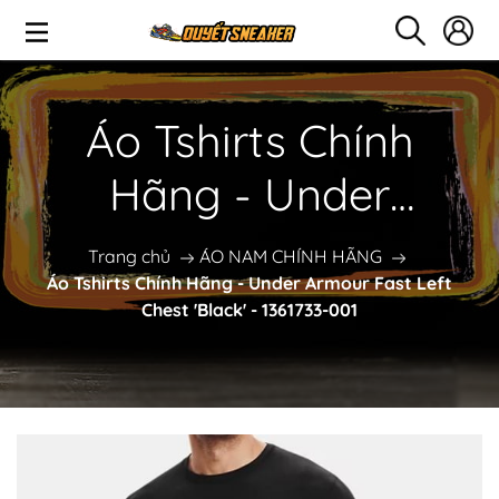
Áo Tshirts Chính
Hãng - Under
Armour Fast Left
Trang chủ
ÁO NAM CHÍNH HÃNG
Áo Tshirts Chính Hãng - Under Armour Fast Left
Chest 'Black' -
Chest 'Black' - 1361733-001
1361733-001