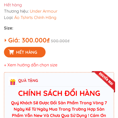
Hết hàng
Thương hiệu:
Under Armour
Loại:
Áo Tshirts Chính Hãng
Size:
Giá:
300.000₫
500.000₫
HẾT HÀNG
+ Xem hướng dẫn chọn size
QUÀ TẶNG
CHÍNH SÁCH ĐỔI HÀNG
Quý Khách Sẽ Được Đổi Sản Phẩm Trong Vòng 7
Ngày Kể Từ Ngày Mua Trong Trường Hợp Sản
Phẩm Vẫn New Và Chưa Qua Sử Dụng ! Cám Ơn