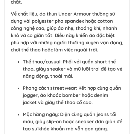
chất.
Về chất liệu, áo thun Under Armour thường sử
dụng vải polyester pha spandex hoặc cotton
công nghệ cao, giúp áo nhẹ, thoáng khí, nhanh
khô và co giãn tốt. Điều này khiến áo đặc biệt
phù hợp với những người thường xuyên vận động,
chơi thể thao hoặc làm việc ngoài trời.
Thể thao/casual
: Phối với quần short thể
thao, giày sneaker và mũ lưỡi trai để tạo vẻ
năng động, thoải mái.
Phong cách streetwear
: Kết hợp cùng quần
jogger, áo khoác bomber hoặc denim
jacket và giày thể thao cổ cao.
Mặc hàng ngày
: Diện cùng quần jeans tối
màu, giày slip-on hoặc sneaker đơn giản để
tạo sự khỏe khoắn mà vẫn gọn gàng.