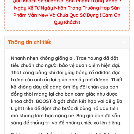
Quý Khách Sẽ Được Đổi Sản Phẩm Trong Vòng 7
Ngày Kể Từ Ngày Nhận Trong Trường Hợp Sản
Phẩm Vẫn New Và Chưa Qua Sử Dụng ! Cám Ơn
Quý Khách !
Thông tin chi tiết
Nhanh nhẹn không giống ai, Trae Young đã đặt
tiêu chuẩn cho người bảo vệ quan điểm hiện đại.
Thật công bằng khi đôi giày bóng rổ adidas đặc
trưng của anh ấy lại giúp anh ấy mở đường. Thiết
kế không dây dễ dàng ôm lấy đôi chân của bạn
đồng thời mang lại cho bạn cảm giác như được
khóa chặt. BOOST ở gót chân kết hợp với đế giữa
Lighttrike để đệm cho bước đi bùng nổ đầu tiên
mà không làm bạn nặng nề. Bây giờ bạn đã sẵn
sàng để thống trị và để những chiếc xô lên tiếng.