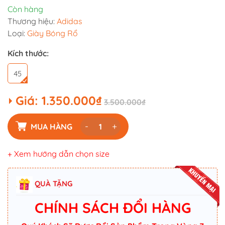
Còn hàng
Thương hiệu:
Adidas
Loại:
Giày Bóng Rổ
Kích thước:
45
Giá:
1.350.000₫
3.500.000₫
-
+
MUA HÀNG
+ Xem hướng dẫn chọn size
QUÀ TẶNG
CHÍNH SÁCH ĐỔI HÀNG