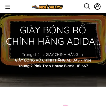
GIÀY BÓNG RỔ
CHÍNH HÃNG ADIDAS
- Trae Young 2 Pink
Trang chủ
GIÀY CHÍNH HÃNG
GIÀY BÓNG RỔ CHÍNH HÃNG ADIDAS - Trae
Trap House Black -
Young 2 Pink Trap House Black - IE1667
IE1667