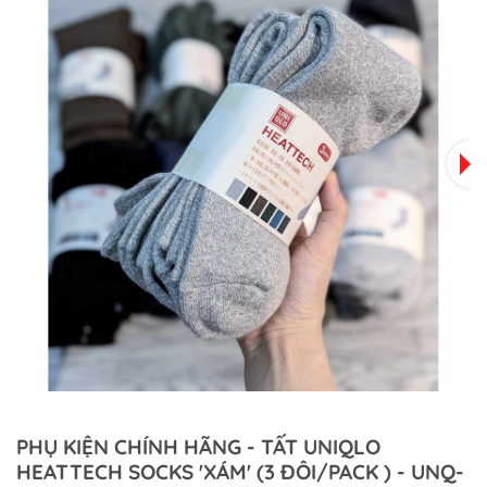
PHỤ KIỆN CHÍNH HÃNG - TẤT UNIQLO
HEATTECH SOCKS 'XÁM' (3 ĐÔI/PACK ) - UNQ-