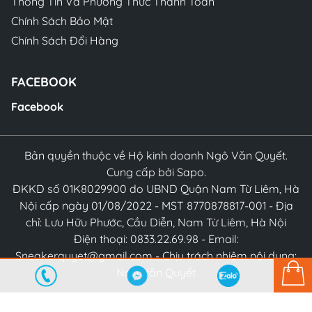
Thông Tin Và Phương Thức Thanh Toán
Chính Sách Bảo Mật
Chính Sách Đổi Hàng
FACEBOOK
Facebook
Bản quyền thuộc về Hộ kinh doanh Ngô Văn Quyết.
Cung cấp bởi Sapo.
ĐKKD số 01K8029900 do UBND Quận Nam Từ Liêm, Hà
Nội cấp ngày 01/08/2022 - MST 8770878817-001 - Địa
chỉ: Lưu Hữu Phước, Cầu Diễn, Nam Từ Liêm, Hà Nội
Điện thoại: 0833.22.69.98 - Email:
Sneakerquyet@gmail.com - Chịu trách nhiệm nội dung:
Ngô Văn Quyết