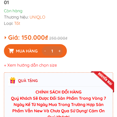
01
Còn hàng
Thương hiệu:
UNIQLO
Loại:
Tất
Giá:
150.000₫
250.000₫
-
+
MUA HÀNG
+ Xem hướng dẫn chọn size
QUÀ TẶNG
CHÍNH SÁCH ĐỔI HÀNG
Quý Khách Sẽ Được Đổi Sản Phẩm Trong Vòng 7
Ngày Kể Từ Ngày Mua Trong Trường Hợp Sản
Phẩm Vẫn New Và Chưa Qua Sử Dụng! Cám Ơn