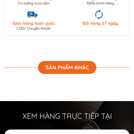
Tin tưởng mua sắm
100% chính hãng
Giao hàng toàn quốc
Đổi hàng 07 ngày
COD/ Chuyển khoản
SẢN PHẨM KHÁC
XEM HÀNG TRỰC TIẾP TẠI