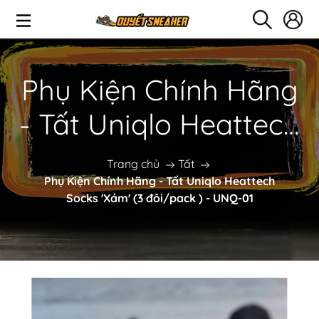
Phụ Kiện Chính Hãng
- Tất Uniqlo Heattech
Socks 'Xám' (3
Trang chủ
Tất
Phụ Kiện Chính Hãng - Tất Uniqlo Heattech
đôi/pack ) - UNQ-01
Socks 'Xám' (3 đôi/pack ) - UNQ-01