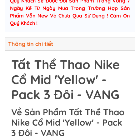
Quý Khách Sẽ Được Đổi Sản Phẩm Trong Vòng 7
Ngày Kể Từ Ngày Mua Trong Trường Hợp Sản
Phẩm Vẫn New Và Chưa Qua Sử Dụng ! Cám Ơn
Quý Khách !
Thông tin chi tiết
Tất Thể Thao Nike
Cổ Mid 'Yellow' -
Pack 3 Đôi - VANG
Về Sản Phẩm Tất Thể Thao
Nike Cổ Mid 'Yellow' - Pack
3 Đôi - VANG