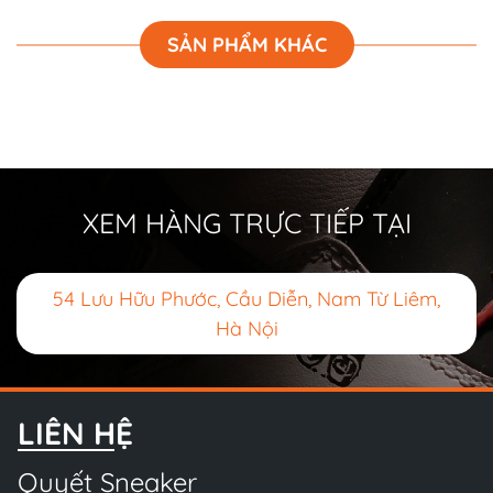
SẢN PHẨM KHÁC
XEM HÀNG TRỰC TIẾP TẠI
54 Lưu Hữu Phước, Cầu Diễn, Nam Từ Liêm,
Hà Nội
LIÊN HỆ
Quyết Sneaker