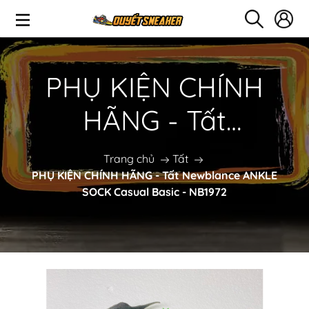
PHỤ KIỆN CHÍNH
HÃNG - Tất
Newblance ANKLE
Trang chủ
Tất
PHỤ KIỆN CHÍNH HÃNG - Tất Newblance ANKLE
SOCK Casual Basic -
SOCK Casual Basic - NB1972
NB1972