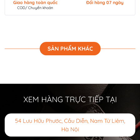
Giao hàng toàn quốc
Đổi hàng 07 ngày
COD/ Chuyển khoản
SẢN PHẨM KHÁC
XEM HÀNG TRỰC TIẾP TẠI
54 Lưu Hữu Phước, Cầu Diễn, Nam Từ Liêm,
Hà Nội