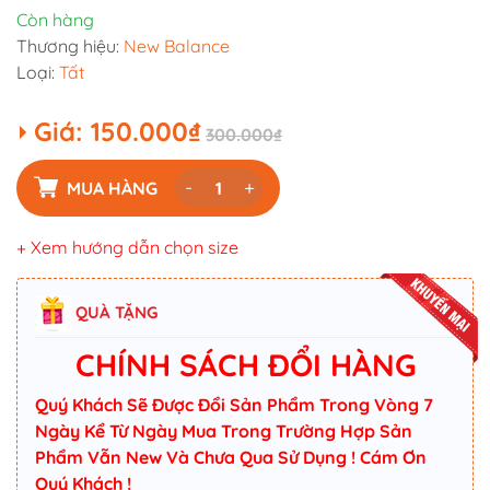
Còn hàng
Thương hiệu:
New Balance
Loại:
Tất
Giá:
150.000₫
300.000₫
-
+
MUA HÀNG
+ Xem hướng dẫn chọn size
QUÀ TẶNG
CHÍNH SÁCH ĐỔI HÀNG
Quý Khách Sẽ Được Đổi Sản Phẩm Trong Vòng 7
Ngày Kể Từ Ngày Mua Trong Trường Hợp Sản
Phẩm Vẫn New Và Chưa Qua Sử Dụng ! Cám Ơn
Quý Khách !