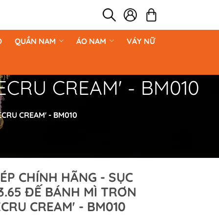
O
QUẦN NAM
ÁO NAM
VÁY NỮ
 'ECRU CREAM' - BM010
'ECRU CREAM' - BM010
ÉP CHÍNH HÃNG - SỤC
3.65 ĐẾ BÁNH MÌ TRƠN
ECRU CREAM' - BM010