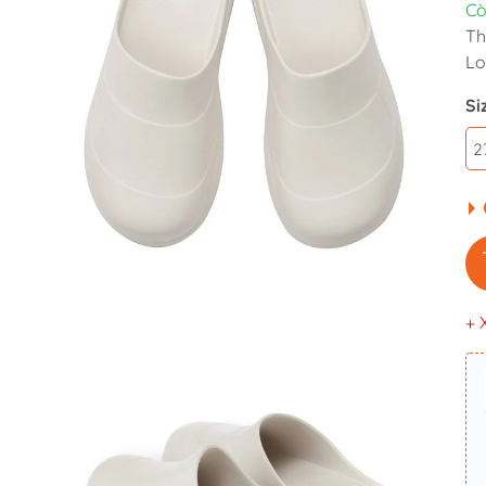
Cò
Th
Lo
Si
2
+ 