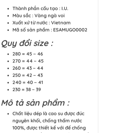
Thành phần cấu tạo : I.U.
Màu sắc : Vàng ngà voi
Xuất xứ từ nước : Vietnam
Mã số sản phẩm : ESAMUGO0002
Quy đổi size :
280 = 45 ~ 46
270 = 44 ~ 45
260 = 43 ~ 44
250 = 42 ~ 43
240 = 40 ~ 41
230 = 38 ~ 39
Mô tả sản phẩm :
Chất liệu dép là cao su được đúc
nguyên khối, chống thấm nước
100%, được thiết kế với đế chống