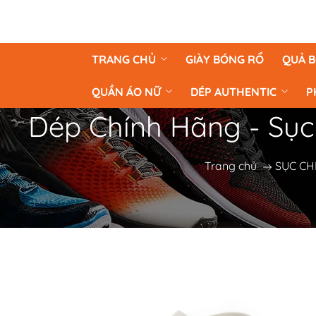
TRANG CHỦ
GIÀY BÓNG RỔ
QUẢ 
QUẦN ÁO NỮ
DÉP AUTHENTIC
P
Dép Chính Hãng - Sục
Trang chủ
SỤC CH