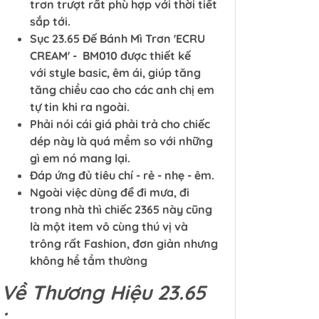
trơn trượt rất phù hợp với thời tiết
sắp tới.
Sục 23.65 Đế Bánh Mì Trơn 'ECRU
CREAM' - BM010 được thiết kế
với style basic, êm ái, giúp tăng
tăng chiều cao cho các anh chị em
tự tin khi ra ngoài.
Phải nói cái giá phải trả cho chiếc
dép này là quá mềm so với những
gì em nó mang lại.
Đáp ứng đủ tiêu chí - rẻ - nhẹ - êm.
Ngoài việc dùng để đi mưa, đi
trong nhà thì chiếc 2365 này cũng
là một item vô cùng thú vị và
trông rất Fashion, đơn giản nhưng
không hề tầm thường
Về Thương Hiệu 23.65
: