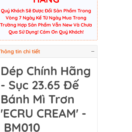
Quý Khách Sẽ Được Đổi Sản Phẩm Trong
Vòng 7 Ngày Kể Từ Ngày Mua Trong
Trường Hợp Sản Phẩm Vẫn New Và Chưa
Qua Sử Dụng! Cám Ơn Quý Khách!
hông tin chi tiết
Dép Chính Hãng
- Sục 23.65 Đế
Bánh Mì Trơn
'ECRU CREAM' -
BM010