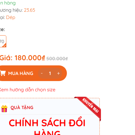
n hàng
ương hiệu:
23.65
ại:
Dép
ze:
70
Giá:
180.000₫
500.000₫
-
+
MUA HÀNG
Xem hướng dẫn chọn size
QUÀ TẶNG
CHÍNH SÁCH ĐỔI
HÀNG