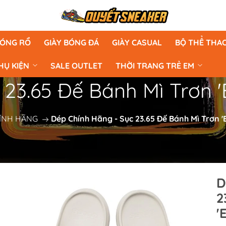
BÓNG RỔ
GIÀY BÓNG ĐÁ
GIÀY CASUAL
BỘ THỂ THA
HỤ KIỆN
SALE OUTLET
THỜI TRANG TRẺ EM
 23.65 Đế Bánh Mì Trơn
ÍNH HÃNG
Dép Chính Hãng - Sục 23.65 Đế Bánh Mì Trơn 
D
2
'