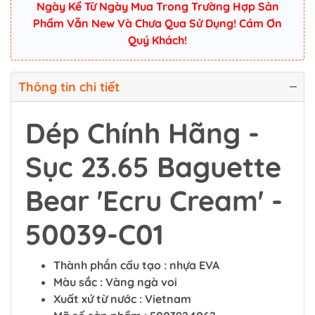
Ngày Kể Từ Ngày Mua Trong Trường Hợp Sản
Phẩm Vẫn New Và Chưa Qua Sử Dụng! Cám Ơn
Quý Khách!
Thông tin chi tiết
Dép Chính Hãng -
Sục 23.65 Baguette
Bear 'Ecru Cream' -
50039-C01
Thành phần cấu tạo : nhựa EVA
Màu sắc : Vàng ngà voi
Xuất xứ từ nước : Vietnam