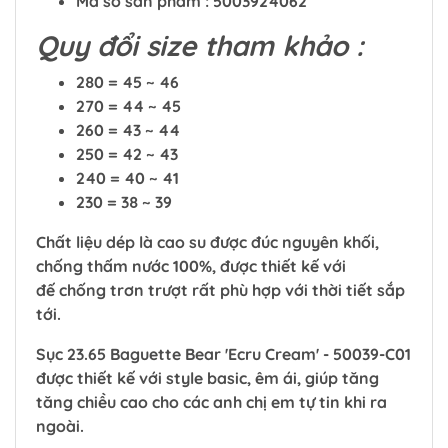
Mã số sản phẩm : 5003924062
Quy đổi size tham khảo :
280 = 45 ~ 46
270 = 44 ~ 45
260 = 43 ~ 44
250 = 42 ~ 43
240 = 40 ~ 41
230 = 38 ~ 39
Chất liệu dép là cao su được đúc nguyên khối,
chống thấm nước 100%, được thiết kế với
đế chống trơn trượt rất phù hợp với thời tiết sắp
tới.
Sục 23.65 Baguette Bear 'Ecru Cream' - 50039-C01
được thiết kế với style basic, êm ái, giúp tăng
tăng chiều cao cho các anh chị em tự tin khi ra
ngoài.