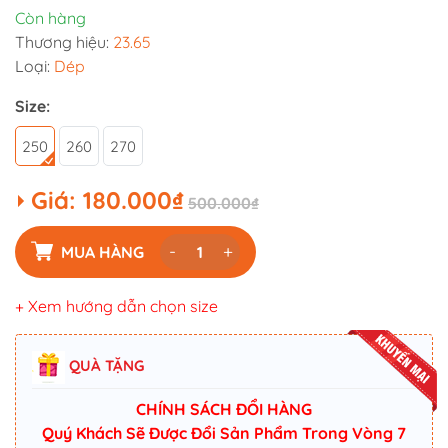
Còn hàng
Thương hiệu:
23.65
Loại:
Dép
Size:
250
260
270
Giá:
180.000₫
500.000₫
-
+
MUA HÀNG
+ Xem hướng dẫn chọn size
QUÀ TẶNG
CHÍNH SÁCH ĐỔI HÀNG
Quý Khách Sẽ Được Đổi Sản Phẩm Trong Vòng 7