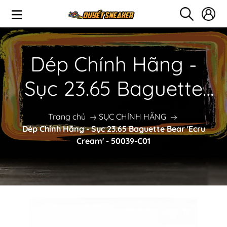
Dép Chính Hãng -
Sục 23.65 Baguette
Bear 'Ecru Cream' -
Trang chủ
SỤC CHÍNH HÃNG
Dép Chính Hãng - Sục 23.65 Baguette Bear 'Ecru
50039-C01
Cream' - 50039-C01