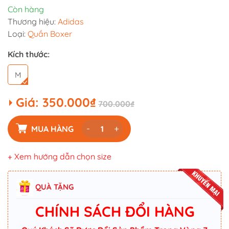
Còn hàng
Thương hiệu:
Adidas
Loại:
Quần Boxer
Kích thước:
M
Giá:
350.000₫
700.000₫
-
+
MUA HÀNG
+ Xem hướng dẫn chọn size
QUÀ TẶNG
CHÍNH SÁCH ĐỔI HÀNG