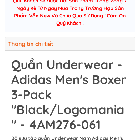
Quý Khách Sẽ Được Đổi Sản Phẩm Trong Vòng 7
Ngày Kể Từ Ngày Mua Trong Trường Hợp Sản
Phẩm Vẫn New Và Chưa Qua Sử Dụng ! Cám Ơn
Quý Khách !
Thông tin chi tiết
Quần Underwear -
Adidas Men's Boxer
3-Pack
"Black/Logomania
" - 4AM276-061
Bộ sưu tập quần Underwear Nam Adidas Men's