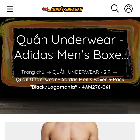
Quần Underwear -
Adidas Men's Boxer
3-Pack
Trang chủ
QUẦN UNDERWEAR - SỊP
Quần Underwear - Adidas Men's Boxer 3-Pack
"Black/Logomania" -
"Black/Logomania" - 4AM276-061
4AM276-061