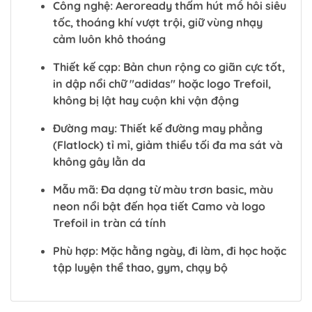
Công nghệ: Aeroready thấm hút mồ hôi siêu
tốc, thoáng khí vượt trội, giữ vùng nhạy
cảm luôn khô thoáng
Thiết kế cạp: Bản chun rộng co giãn cực tốt,
in dập nổi chữ "adidas" hoặc logo Trefoil,
không bị lật hay cuộn khi vận động
Đường may: Thiết kế đường may phẳng
(Flatlock) tỉ mỉ, giảm thiểu tối đa ma sát và
không gây lằn da
Mẫu mã: Đa dạng từ màu trơn basic, màu
neon nổi bật đến họa tiết Camo và logo
Trefoil in tràn cá tính
Phù hợp: Mặc hằng ngày, đi làm, đi học hoặc
tập luyện thể thao, gym, chạy bộ