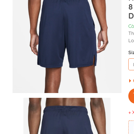
8
D
Cò
Th
Lo
Si
+ 