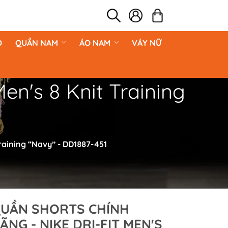
O
QUẦN NAM
ÁO NAM
VÁY NỮ
n's 8 Knit Training
aining “Navy” - DD1887-451
UẦN SHORTS CHÍNH
ÃNG - NIKE DRI-FIT MEN'S