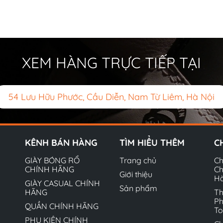
XEM HÀNG TRỰC TIẾP TẠI
54 Lưu Hữu Phước, Cầu Diễn, Nam Từ Liêm, Hà Nội
KÊNH BÁN HÀNG
TÌM HIỂU THÊM
C
GIÀY BÓNG RỔ
Trang chủ
Ch
CHÍNH HÃNG
Ch
Giới thiệu
H
GIÀY CASUAL CHÍNH
Sản phẩm
HÃNG
Th
Ph
QUẦN CHÍNH HÃNG
T
PHỤ KIỆN CHÍNH