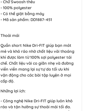
- Chữ Swoosh thêu
- 100% polyester
- Có thể giặt bằng máy
- Mã sản phẩm: DD1887-451
Thoải mái
Quần short Nike Dri-FIT giúp bạn mát
mẻ và khô ráo nhờ chất liệu vải thoáng
khí được làm từ 100% sợi polyester tái
chế. Chất liệu vải co giãn nhẹ và đường
viền viền mang lại sự tự do tối ưu khi
vận động cho các bài tập luyện ở mọi
cấp độ.
Những lợi ích:
- Công nghệ Nike Dri-FIT giúp luôn khô
ráo và tận hưởng sự thoải mái tối đa.