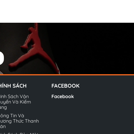
HÍNH SÁCH
FACEBOOK
ính Sách Vận
Facebook
uyển Và Kiểm
àng
ông Tin Và
ương Thức Thanh
oán