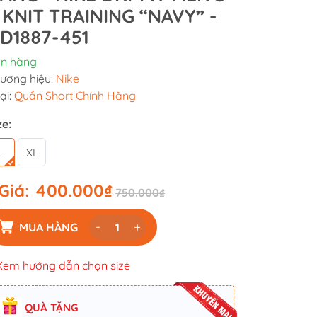
 KNIT TRAINING “NAVY” -
D1887-451
n hàng
ương hiệu:
Nike
ại:
Quần Short Chính Hãng
ze:
L
XL
Giá:
400.000₫
750.000₫
-
+
MUA HÀNG
Xem hướng dẫn chọn size
QUÀ TẶNG