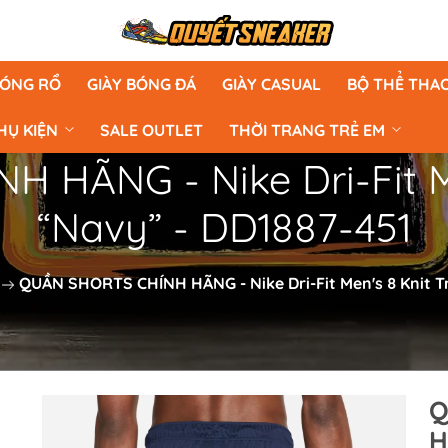
BÓNG RỔ
GIÀY BÓNG ĐÁ
GIÀY CASUAL
BỘ THỂ THA
HỤ KIỆN
SALE OUTLET
THỜI TRANG TRẺ EM
HÃNG - Nike Dri-Fit Me
“Navy” - DD1887-451
QUẦN SHORTS CHÍNH HÃNG - Nike Dri-Fit Men's 8 Knit Tr
Q
H