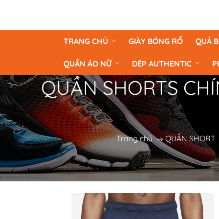
TRANG CHỦ
GIÀY BÓNG RỔ
QUẢ 
QUẦN ÁO NỮ
DÉP AUTHENTIC
P
QUẦN SHORTS CHÍNH 
Trang chủ
QUẦN SHORT