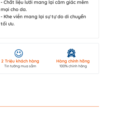
- Chất liệu lưới mang lại cảm giác mềm
mại cho da.
- Khe viền mang lại sự tự do di chuyển
tối ưu.
Giao hàng toà
2 Triệu khách hàng
Hàng chính hãng
COD/ Chuyển 
Tin tưởng mua sắm
100% chính hãng