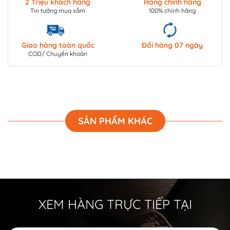
2 Triệu khách hàng
Hàng chính hãng
Tin tưởng mua sắm
100% chính hãng
Giao hàng toàn quốc
Đổi hàng 07 ngày
COD/ Chuyển khoản
SẢN PHẨM KHÁC
XEM HÀNG TRỰC TIẾP TẠI