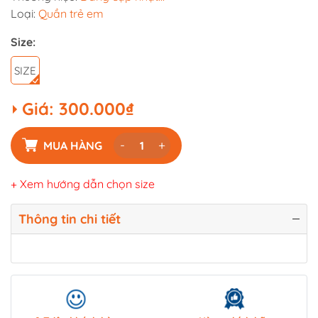
Loại:
Quần trẻ em
Size:
SIZE
Giá:
300.000₫
-
+
MUA HÀNG
+ Xem hướng dẫn chọn size
Thông tin chi tiết