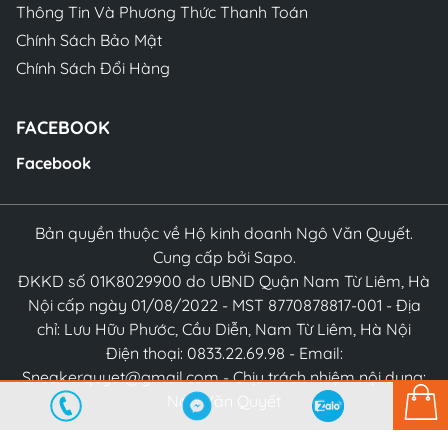
Thông Tin Và Phương Thức Thanh Toán
Chính Sách Bảo Mật
Chính Sách Đổi Hàng
FACEBOOK
Facebook
Bản quyền thuộc về Hộ kinh doanh Ngô Văn Quyết.
Cung cấp bởi Sapo.
ĐKKD số 01K8029900 do UBND Quận Nam Từ Liêm, Hà
Nội cấp ngày 01/08/2022 - MST 8770878817-001 - Địa
chỉ: Lưu Hữu Phước, Cầu Diễn, Nam Từ Liêm, Hà Nội
Điện thoại: 0833.22.69.98 - Email:
Sneakerquyet@gmail.com - Chịu trách nhiệm nội dung:
Ngô Văn Quyết