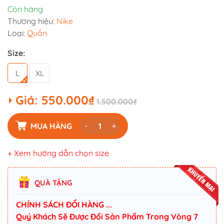
Còn hàng
Thương hiệu:
Nike
Loại:
Quần
Size:
L
XL
Giá:
550.000₫
1.500.000₫
-
+
MUA HÀNG
+ Xem hướng dẫn chọn size
QUÀ TẶNG
CHÍNH SÁCH ĐỔI HÀNG ...
Quý Khách Sẽ Được Đổi Sản Phẩm Trong Vòng 7