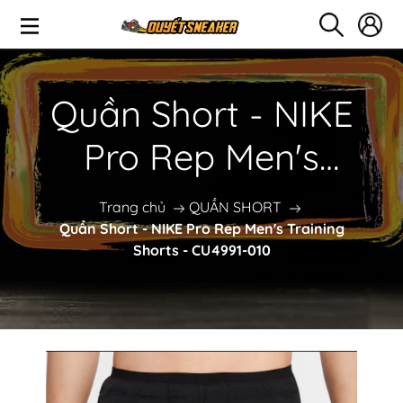
Quần Short - NIKE
Pro Rep Men's
Training Shorts -
Trang chủ
QUẦN SHORT
Quần Short - NIKE Pro Rep Men's Training
CU4991-010
Shorts - CU4991-010