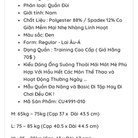
Phân loại: Quần Đùi
Giới tính: Nam
Chất Liệu : Polyester 88% / Spadex 12% Co
Giãn Mềm Mại Nhẹ Nhàng Linh Hoạt
Màu sắc: Đen
Form: Regular - Lai Âu-Á
Dạng Quần : Training Cao Cấp ( Giá Hãng
70$ )
Kiểu Dáng Ống Suông Thoải Mái Mát Mẻ Phù
Hợp Với Hầu Hết Các Môn Thể Thao và
Hoạt Động Thường Ngày ...
Mẫu Quần Đa Năng và Basic Đi Tập Hay Đi
Chơi Đều OK !
Mã Sản Phẩm: CU4991-010
M: 65kg ~ 75kg (Cạp 37 x Dài 43.5 cm)
L: 75 ~ 85 kg (Cạp 40.5 x Dài 44.5 cm)