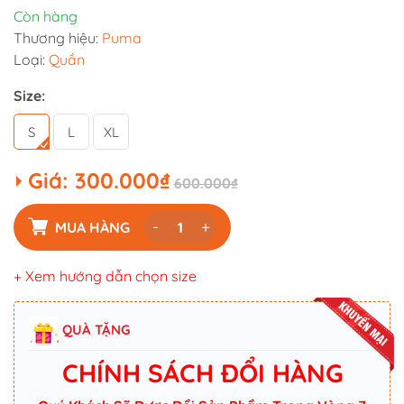
Còn hàng
Thương hiệu:
Puma
Loại:
Quần
Size:
S
L
XL
Giá:
300.000₫
600.000₫
-
+
MUA HÀNG
+ Xem hướng dẫn chọn size
QUÀ TẶNG
CHÍNH SÁCH ĐỔI HÀNG