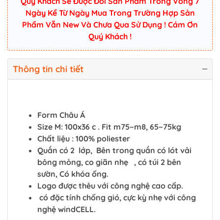
Quý Khách Sẽ Được Đổi Sản Phẩm Trong Vòng 7
Ngày Kể Từ Ngày Mua Trong Trường Hợp Sản
Phẩm Vẫn New Và Chưa Qua Sử Dụng ! Cám Ơn
Quý Khách !
Thông tin chi tiết
Form Châu Á
Size M: 100x36 c . Fit m75~m8, 65~75kg
Chất liệu : 100% poliester
Quần có 2 lớp, Bên trong quần có lót vải
bông mỏng, co giãn nhẹ , có túi 2 bên
sườn, Có khóa ống.
Logo được thêu với công nghệ cao cấp.
có đặc tính chống gió, cực kỳ nhẹ với công
nghệ windCELL.