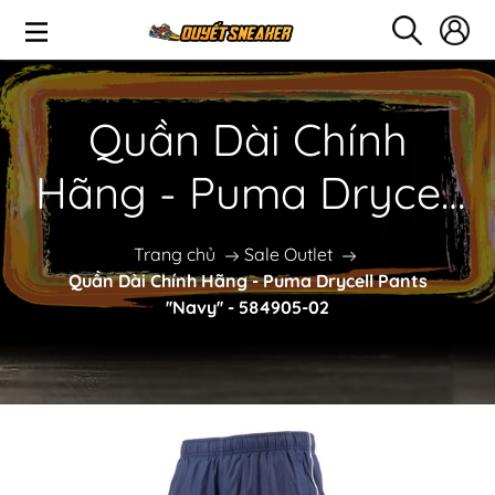
Quần Dài Chính
Hãng - Puma Drycell
Pants ''Navy'' -
Trang chủ
Sale Outlet
Quần Dài Chính Hãng - Puma Drycell Pants
584905-02
''Navy'' - 584905-02