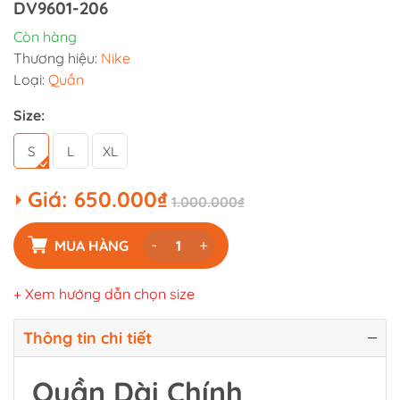
DV9601-206
Còn hàng
Thương hiệu:
Nike
Loại:
Quần
Size:
S
L
XL
Giá:
650.000₫
1.000.000₫
-
+
MUA HÀNG
+ Xem hướng dẫn chọn size
Thông tin chi tiết
Quần Dài Chính