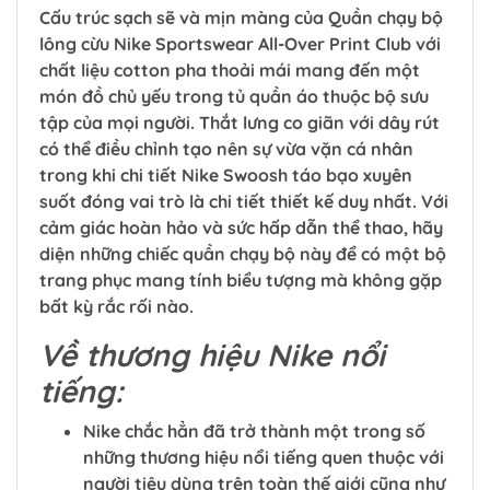
Cấu trúc sạch sẽ và mịn màng của Quần chạy bộ
lông cừu Nike Sportswear All-Over Print Club với
chất liệu cotton pha thoải mái mang đến một
món đồ chủ yếu trong tủ quần áo thuộc bộ sưu
tập của mọi người. Thắt lưng co giãn với dây rút
có thể điều chỉnh tạo nên sự vừa vặn cá nhân
trong khi chi tiết Nike Swoosh táo bạo xuyên
suốt đóng vai trò là chi tiết thiết kế duy nhất. Với
cảm giác hoàn hảo và sức hấp dẫn thể thao, hãy
diện những chiếc quần chạy bộ này để có một bộ
trang phục mang tính biểu tượng mà không gặp
bất kỳ rắc rối nào.
Về thương hiệu Nike nổi
tiếng:
Nike chắc hẳn đã trở thành một trong số
những thương hiệu nổi tiếng quen thuộc với
người tiêu dùng trên toàn thế giới cũng như