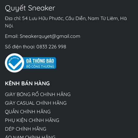
Quyết Sneaker
Địa chỉ: 54 Lưu Hữu Phước, Cầu Diễn, Nam Từ Liêm, Hà
Nội.
Email:
Sneakerquyet@gmail.com
Số điện thoại:
0833 226 998
KÊNH BÁN HÀNG
GIÀY BÓNG RỔ CHÍNH HÃNG
GIÀY CASUAL CHÍNH HÃNG
QUẦN CHÍNH HÃNG
PHỤ KIỆN CHÍNH HÃNG
DÉP CHÍNH HÃNG
ÁO NAM CHÍNH HÃNG