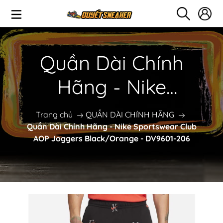
Quần Dài Chính
Hãng - Nike
Sportswear Club AOP
Trang chủ
QUẦN DÀI CHÍNH HÃNG
Quần Dài Chính Hãng - Nike Sportswear Club
Joggers
AOP Joggers Black/Orange - DV9601-206
Black/Orange -
DV9601-206