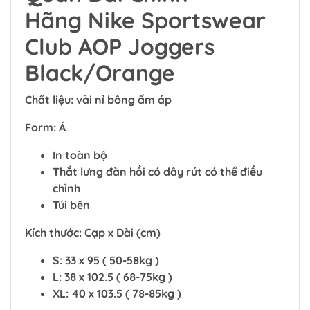
Hãng Nike Sportswear
Club AOP Joggers
Black/Orange
Chất liệu: vải nỉ bông ấm áp
Form: Á
In toàn bộ
Thắt lưng đàn hồi có dây rút có thể điều
chỉnh
Túi bên
Kích thước: Cạp x Dài (cm)
S: 33 x 95 ( 50-58kg )
L: 38 x 102.5 ( 68-75kg )
XL: 40 x 103.5 ( 78-85kg )