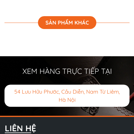
SẢN PHẨM KHÁC
XEM HÀNG TRỰC TIẾP TẠI
54 Lưu Hữu Phước, Cầu Diễn, Nam Từ Liêm,
Hà Nội
LIÊN HỆ