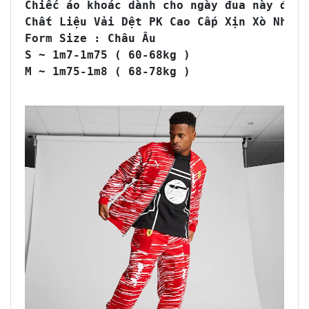
Chiếc áo khoác dành cho ngày đua này được
Chất Liệu Vải Dệt PK Cao Cấp Xịn Xò Nhất 
Form Size : Châu Âu 

S ~ 1m7-1m75 ( 60-68kg ) 

M ~ 1m75-1m8 ( 68-78kg ) 