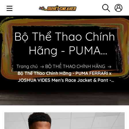
Bộ Thể Thao Chính
Hãng - PUMA
FERRARI x JOSHUA
Trang chủ
BỘ THỂ THAO CHÍNH HÃNG
Bộ Thể Thao Chính Hãng - PUMA FERRARI x
VIDES Men's Race
JOSHUA VIDES Men's Race Jacket & Pant -
624932-02
Jacket & Pant -
624932-02