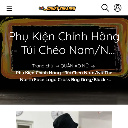
Phụ Kiện Chính Hãng
- Túi Chéo Nam/Nữ
The North Face Logo
Trang chủ
QUẦN ÁO NỮ
Phụ Kiện Chính Hãng - Túi Chéo Nam/Nữ The
Cross Bag
North Face Logo Cross Bag Grey/Black -
NN2PP5323
Grey/Black -
NN2PP5323