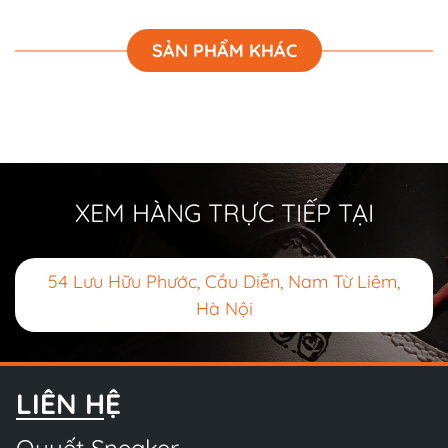
SẢN PHẨM KHÁC
XEM HÀNG TRỰC TIẾP TẠI
54 Lưu Hữu Phước, Cầu Diễn, Nam Từ Liêm,
Hà Nội
LIÊN HỆ