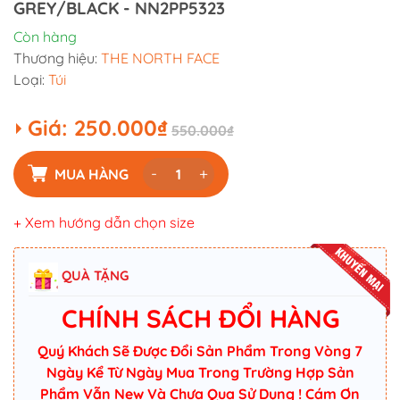
GREY/BLACK - NN2PP5323
Còn hàng
Thương hiệu:
THE NORTH FACE
Loại:
Túi
Giá:
250.000₫
550.000₫
-
+
MUA HÀNG
+ Xem hướng dẫn chọn size
QUÀ TẶNG
CHÍNH SÁCH ĐỔI HÀNG
Quý Khách Sẽ Được Đổi Sản Phẩm Trong Vòng 7
Ngày Kể Từ Ngày Mua Trong Trường Hợp Sản
Phẩm Vẫn New Và Chưa Qua Sử Dụng ! Cám Ơn