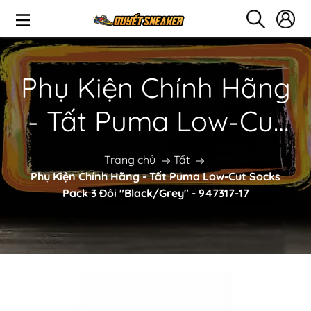
Phụ Kiện Chính Hãng
- Tất Puma Low-Cut
Socks Pack 3 Đôi
Trang chủ
Tất
Phụ Kiện Chính Hãng - Tất Puma Low-Cut Socks
"Black/Grey" -
Pack 3 Đôi "Black/Grey" - 947317-17
947317-17