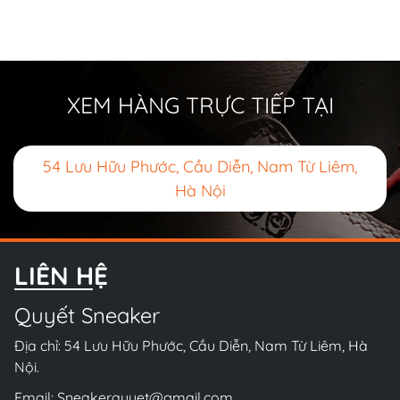
XEM HÀNG TRỰC TIẾP TẠI
54 Lưu Hữu Phước, Cầu Diễn, Nam Từ Liêm,
Hà Nội
LIÊN HỆ
Quyết Sneaker
Địa chỉ: 54 Lưu Hữu Phước, Cầu Diễn, Nam Từ Liêm, Hà
Nội.
Email:
Sneakerquyet@gmail.com