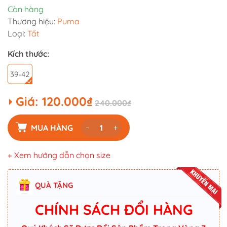
Còn hàng
Thương hiệu:
Puma
Loại:
Tất
Kích thước:
39-42
Giá:
120.000₫
240.000₫
-
+
MUA HÀNG
+ Xem hướng dẫn chọn size
QUÀ TẶNG
CHÍNH SÁCH ĐỔI HÀNG