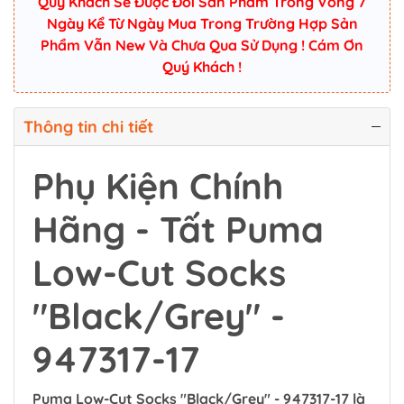
Quý Khách Sẽ Được Đổi Sản Phẩm Trong Vòng 7
Ngày Kể Từ Ngày Mua Trong Trường Hợp Sản
Phẩm Vẫn New Và Chưa Qua Sử Dụng ! Cám Ơn
Quý Khách !
Thông tin chi tiết
Phụ Kiện Chính
Hãng - Tất Puma
Low-Cut Socks
"Black/Grey" -
947317-17
Puma Low-Cut Socks "Black/Grey" - 947317-17 là