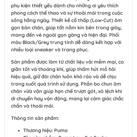
phụ kiện thiết yếu dành cho những ai yêu thích
phong cách thể thao và sự thoải mái trong cuộc
sống hằng ngày. Thiết kế cổ thấp (Low-Cut) ôm
gọn bàn chân, giúp tất nằm kín bên trong giày,
mang đến vẻ ngoài gọn gàng và hiện đại. Phối
màu Black/Grey trung tính dễ dàng kết hợp với
nhiều loại sneaker và trang phục.
Sản phẩm được làm từ chất liệu vải mềm mại, co
giãn tốt và thoáng khí, giúp thấm hút mồ hôi
hiệu quả, giữ đôi chân luôn khô ráo và dễ chịu
trong suốt quá trình sử dụng. Phần bo chun ôm
chân vừa vặn giúp hạn chế trượt gót, xô lệch khi
di chuyển hay vận động, mang lại cảm giác chắc
chắn và thoải mái.
Thông tin sản phẩm:
Thương hiệu: Puma