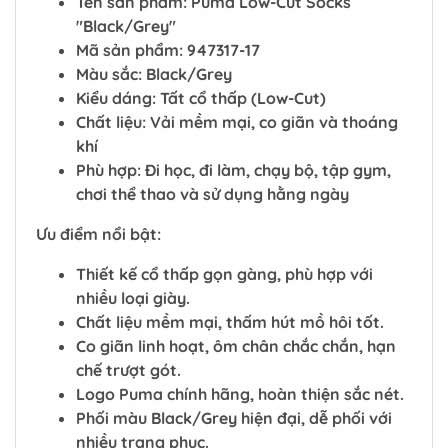
Tên sản phẩm: Puma Low-Cut Socks
"Black/Grey"
Mã sản phẩm: 947317-17
Màu sắc: Black/Grey
Kiểu dáng: Tất cổ thấp (Low-Cut)
Chất liệu: Vải mềm mại, co giãn và thoáng
khí
Phù hợp: Đi học, đi làm, chạy bộ, tập gym,
chơi thể thao và sử dụng hằng ngày
Ưu điểm nổi bật:
Thiết kế cổ thấp gọn gàng, phù hợp với
nhiều loại giày.
Chất liệu mềm mại, thấm hút mồ hôi tốt.
Co giãn linh hoạt, ôm chân chắc chắn, hạn
chế trượt gót.
Logo Puma chính hãng, hoàn thiện sắc nét.
Phối màu Black/Grey hiện đại, dễ phối với
nhiều trang phục.