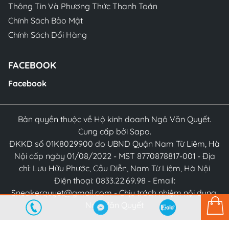
Thông Tin Và Phương Thức Thanh Toán
Chính Sách Bảo Mật
Chính Sách Đổi Hàng
FACEBOOK
Facebook
Bản quyền thuộc về Hộ kinh doanh Ngô Văn Quyết.
Cung cấp bởi Sapo.
ĐKKD số 01K8029900 do UBND Quận Nam Từ Liêm, Hà
Nội cấp ngày 01/08/2022 - MST 8770878817-001 - Địa
chỉ: Lưu Hữu Phước, Cầu Diễn, Nam Từ Liêm, Hà Nội
Điện thoại: 0833.22.69.98 - Email:
Sneakerquyet@gmail.com - Chịu trách nhiệm nội dung:
Ngô Văn Quyết