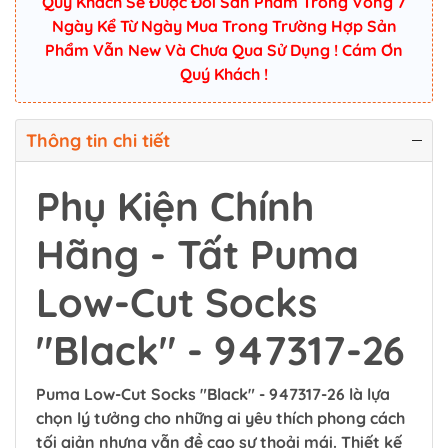
Quý Khách Sẽ Được Đổi Sản Phẩm Trong Vòng 7
Ngày Kể Từ Ngày Mua Trong Trường Hợp Sản
Phẩm Vẫn New Và Chưa Qua Sử Dụng ! Cám Ơn
Quý Khách !
Thông tin chi tiết
Phụ Kiện Chính
Hãng - Tất Puma
Low-Cut Socks
"Black" - 947317-26
Puma Low-Cut Socks "Black" - 947317-26 là lựa
chọn lý tưởng cho những ai yêu thích phong cách
tối giản nhưng vẫn đề cao sự thoải mái. Thiết kế