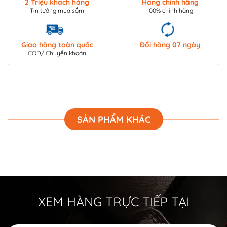
2 Triệu khách hàng
Hàng chính hãng
Tin tưởng mua sắm
100% chính hãng
Giao hàng toàn quốc
Đổi hàng 07 ngày
COD/ Chuyển khoản
SẢN PHẨM KHÁC
XEM HÀNG TRỰC TIẾP TẠI