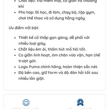
Chất liệu: Vải mềm mại, co giãn và thoáng
khí
Phù hợp: Đi học, đi làm, chạy bộ, tập gym,
chơi thể thao và sử dụng hằng ngày
Ưu điểm nổi bật:
Thiết kế cổ thấp gọn gàng, dễ phối với
nhiều loại giày.
Chất liệu êm ái, thấm hút mồ hôi tốt.
Co giãn linh hoạt, ôm chân vừa vặn, hạn chế
trượt gót.
Logo Puma chính hãng, hoàn thiện sắc nét.
Độ bền cao, giữ form và độ đàn hồi tốt sau
nhiều lần giặt.