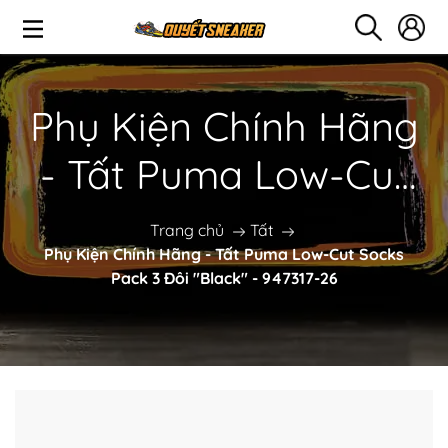
Phụ Kiện Chính Hãng
- Tất Puma Low-Cut
Socks Pack 3 Đôi
Trang chủ
Tất
Phụ Kiện Chính Hãng - Tất Puma Low-Cut Socks
"Black" - 947317-26
Pack 3 Đôi "Black" - 947317-26