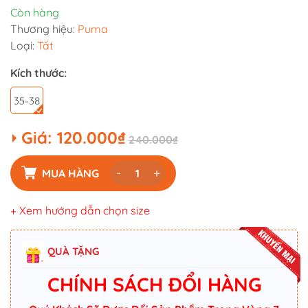
Còn hàng
Thương hiệu:
Puma
Loại:
Tất
Kích thước:
35-38
Giá:
120.000₫
240.000₫
-
+
MUA HÀNG
+ Xem hướng dẫn chọn size
QUÀ TẶNG
CHÍNH SÁCH ĐỔI HÀNG