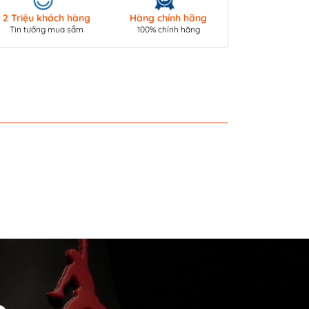
Giao hàng toà
2 Triệu khách hàng
Hàng chính hãng
COD/ Chuyển 
Tin tưởng mua sắm
100% chính hãng