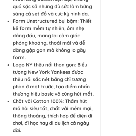
quá sặc sỡ nhưng đủ sức làm bừng
sáng cả set đồ và cực kỳ nịnh da.
Form Unstructured bụi bặm: Thiết
kế form mềm tự nhiên, ôm nhẹ
dáng đầu, mang lại cảm giác
phóng khoáng, thoải mái và dễ
dàng gập gọn mà không lo gãy
form.
Logo NY thêu nổi thon gọn: Biểu
tượng New York Yankees được
thêu nổi sắc nét bằng chỉ tương
phản ở mặt trước, tạo điểm nhấn
thương hiệu basic vô cùng hút mắt.
Chất vải Cotton 100%: Thấm hút
mồ hôi siêu tốt, chất vải mềm mại,
thông thoáng, thích hợp để diện đi
chơi, đi học hay đi du lịch cả ngày
dài.