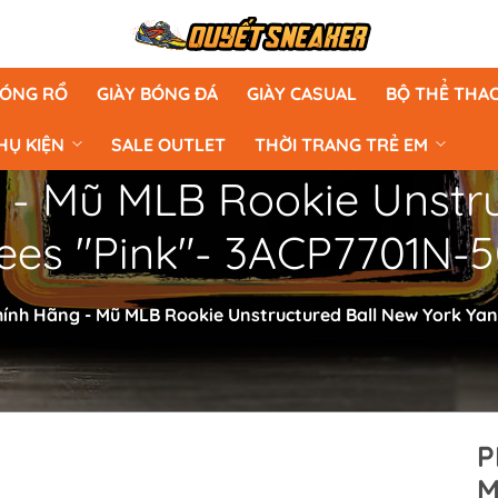
BÓNG RỔ
GIÀY BÓNG ĐÁ
GIÀY CASUAL
BỘ THỂ THA
HỤ KIỆN
SALE OUTLET
THỜI TRANG TRẺ EM
 - Mũ MLB Rookie Unstru
ees "Pink"- 3ACP7701N-
hính Hãng - Mũ MLB Rookie Unstructured Ball New York Ya
P
M