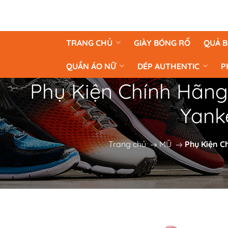
TRANG CHỦ
GIÀY BÓNG RỔ
QUẢ 
QUẦN ÁO NỮ
DÉP AUTHENTIC
P
Phụ Kiện Chính Hãng
Yank
Trang chủ
MŨ
Phụ Kiện C