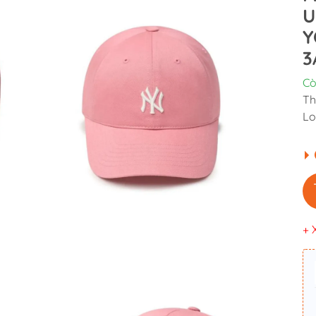
U
Y
3
Cò
Th
Lo
+ 