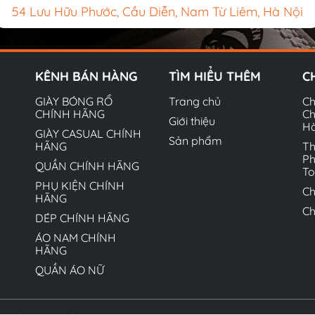
54 Lưu Hữu Phước, Cầu Diễn, Nam Từ Liêm, Hà Nội
KÊNH BÁN HÀNG
TÌM HIỂU THÊM
C
GIÀY BÓNG RỔ
Trang chủ
Ch
CHÍNH HÃNG
Ch
Giới thiệu
H
GIÀY CASUAL CHÍNH
Sản phẩm
HÃNG
Th
Ph
QUẦN CHÍNH HÃNG
T
PHỤ KIỆN CHÍNH
Ch
HÃNG
Ch
DÉP CHÍNH HÃNG
ÁO NAM CHÍNH
HÃNG
QUẦN ÁO NỮ