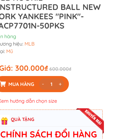
NSTRUCTURED BALL NEW
ORK YANKEES "PINK"-
ACP7701N-50PKS
n hàng
ương hiệu:
MLB
ại:
Mũ
Giá:
300.000₫
600.000₫
-
+
MUA HÀNG
Xem hướng dẫn chọn size
QUÀ TẶNG
CHÍNH SÁCH ĐỔI HÀNG