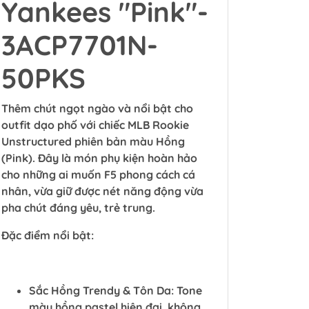
Yankees "Pink"-
3ACP7701N-
50PKS
Thêm chút ngọt ngào và nổi bật cho
outfit dạo phố với chiếc MLB Rookie
Unstructured phiên bản màu Hồng
(Pink). Đây là món phụ kiện hoàn hảo
cho những ai muốn F5 phong cách cá
nhân, vừa giữ được nét năng động vừa
pha chút đáng yêu, trẻ trung.
Đặc điểm nổi bật:
Sắc Hồng Trendy & Tôn Da: Tone
màu hồng pastel hiện đại, không