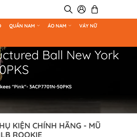
O
QUẦN NAM
ÁO NAM
VÁY NỮ
ctured Ball New York
50PKS
nkees "Pink"- 3ACP7701N-50PKS
HỤ KIỆN CHÍNH HÃNG - MŨ
LB ROOKIE