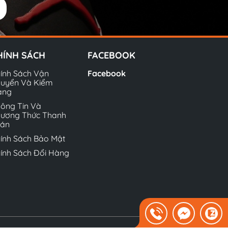
HÍNH SÁCH
FACEBOOK
ính Sách Vận
Facebook
uyển Và Kiểm
àng
ông Tin Và
ương Thức Thanh
oán
ính Sách Bảo Mật
ính Sách Đổi Hàng