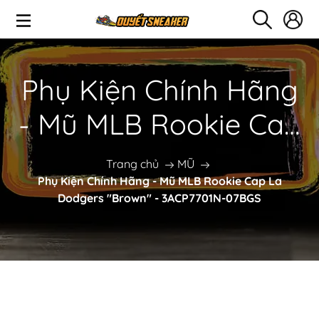
Phụ Kiện Chính Hãng
- Mũ MLB Rookie Cap
La Dodgers "Brown" -
Trang chủ
MŨ
Phụ Kiện Chính Hãng - Mũ MLB Rookie Cap La
3ACP7701N-07BGS
Dodgers "Brown" - 3ACP7701N-07BGS