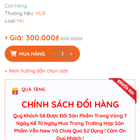
Còn hàng
Thương hiệu:
MLB
Loại:
Mũ
Giá:
300.000₫
600.000₫
-
+
MUA HÀNG
+ Xem hướng dẫn chọn size
QUÀ TẶNG
CHÍNH SÁCH ĐỔI HÀNG
Quý Khách Sẽ Được Đổi Sản Phẩm Trong Vòng 7
Ngày Kể Từ Ngày Mua Trong Trường Hợp Sản
Phẩm Vẫn New Và Chưa Qua Sử Dụng ! Cám Ơn
Quý Khách !