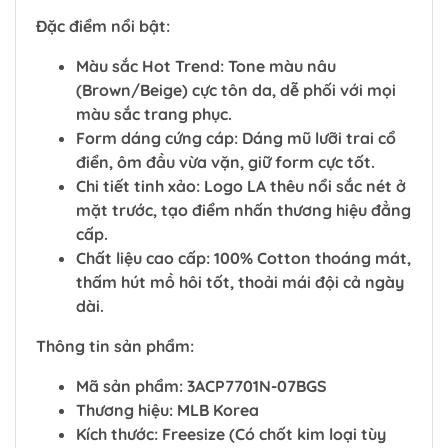
Đặc điểm nổi bật:
Màu sắc Hot Trend: Tone màu nâu
(Brown/Beige) cực tôn da, dễ phối với mọi
màu sắc trang phục.
Form dáng cứng cáp: Dáng mũ lưỡi trai cổ
điển, ôm đầu vừa vặn, giữ form cực tốt.
Chi tiết tinh xảo: Logo LA thêu nổi sắc nét ở
mặt trước, tạo điểm nhấn thương hiệu đẳng
cấp.
Chất liệu cao cấp: 100% Cotton thoáng mát,
thấm hút mồ hôi tốt, thoải mái đội cả ngày
dài.
Thông tin sản phẩm:
Mã sản phẩm: 3ACP7701N-07BGS
Thương hiệu: MLB Korea
Kích thước: Freesize (Có chốt kim loại tùy