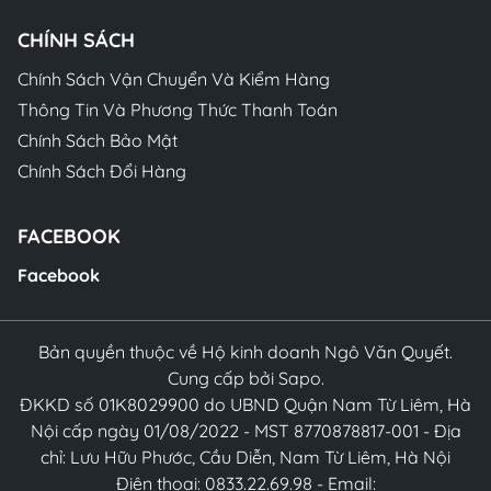
CHÍNH SÁCH
Chính Sách Vận Chuyển Và Kiểm Hàng
Thông Tin Và Phương Thức Thanh Toán
Chính Sách Bảo Mật
Chính Sách Đổi Hàng
FACEBOOK
Facebook
Bản quyền thuộc về Hộ kinh doanh Ngô Văn Quyết.
Cung cấp bởi Sapo.
ĐKKD số 01K8029900 do UBND Quận Nam Từ Liêm, Hà
Nội cấp ngày 01/08/2022 - MST 8770878817-001 - Địa
chỉ: Lưu Hữu Phước, Cầu Diễn, Nam Từ Liêm, Hà Nội
Điện thoại: 0833.22.69.98 - Email: