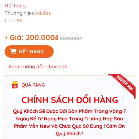
Hết hàng
Thương hiệu:
Adidas
Loại:
Mũ
Giá:
200.000₫
500.000₫
HẾT HÀNG
+ Xem hướng dẫn chọn size
QUÀ TẶNG
CHÍNH SÁCH ĐỔI HÀNG
Quý Khách Sẽ Được Đổi Sản Phẩm Trong Vòng 7
Ngày Kể Từ Ngày Mua Trong Trường Hợp Sản
Phẩm Vẫn New Và Chưa Qua Sử Dụng ! Cám Ơn
Quý Khách !