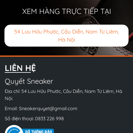
XEM HÀNG TRỰC TIẾP TẠI
54 Lưu Hữu Phước, Cầu Diễn, Nam Từ Liêm,
Hà Nội
LIÊN HỆ
Quyết Sneaker
Địa chỉ: 54 Lưu Hữu Phước, Cầu Diễn, Nam Từ Liêm, Hà
Nội.
Email:
Sneakerquyet@gmail.com
Số điện thoại:
0833 226 998