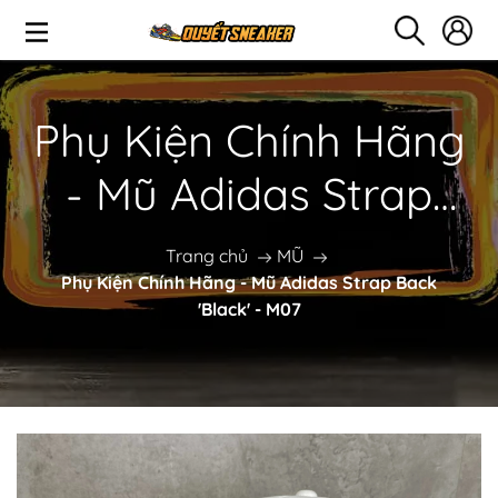
Phụ Kiện Chính Hãng
- Mũ Adidas Strap
Back 'Black' - M07
Trang chủ
MŨ
Phụ Kiện Chính Hãng - Mũ Adidas Strap Back
'Black' - M07