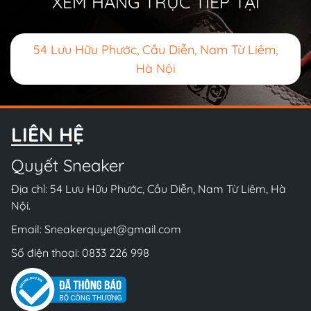
XEM HÀNG TRỰC TIẾP TẠI
54 Lưu Hữu Phước, Cầu Diễn, Nam Từ Liêm,
Hà Nội
LIÊN HỆ
Quyết Sneaker
Địa chỉ: 54 Lưu Hữu Phước, Cầu Diễn, Nam Từ Liêm, Hà
Nội.
Email:
Sneakerquyet@gmail.com
Số điện thoại:
0833 226 998