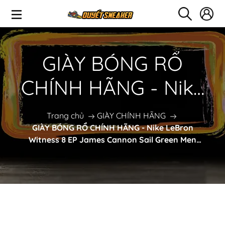
GIÀY BÓNG RỔ
CHÍNH HÃNG - Nike
LeBron Witness 8 EP
Trang chủ
GIÀY CHÍNH HÃNG
GIÀY BÓNG RỔ CHÍNH HÃNG - Nike LeBron
James Cannon Sail
Witness 8 EP James Cannon Sail Green Men
Basketball - FB2237-101
Green Men Basketball
- FB2237-101