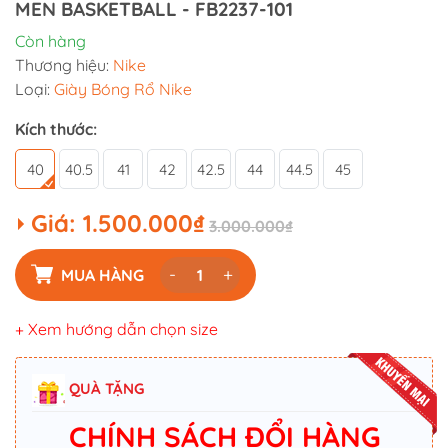
MEN BASKETBALL - FB2237-101
Còn hàng
Thương hiệu:
Nike
Loại:
Giày Bóng Rổ Nike
Kích thước:
40
40.5
41
42
42.5
44
44.5
45
Giá:
1.500.000₫
3.000.000₫
-
+
MUA HÀNG
+ Xem hướng dẫn chọn size
QUÀ TẶNG
CHÍNH SÁCH ĐỔI HÀNG