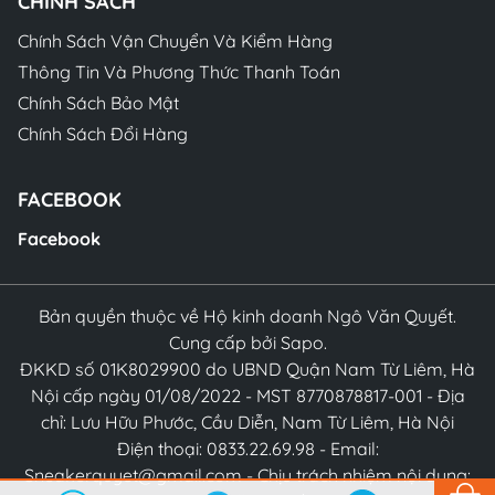
CHÍNH SÁCH
Chính Sách Vận Chuyển Và Kiểm Hàng
Thông Tin Và Phương Thức Thanh Toán
Chính Sách Bảo Mật
Chính Sách Đổi Hàng
FACEBOOK
Facebook
Bản quyền thuộc về Hộ kinh doanh Ngô Văn Quyết.
Cung cấp bởi Sapo.
ĐKKD số 01K8029900 do UBND Quận Nam Từ Liêm, Hà
Nội cấp ngày 01/08/2022 - MST 8770878817-001 - Địa
chỉ: Lưu Hữu Phước, Cầu Diễn, Nam Từ Liêm, Hà Nội
Điện thoại: 0833.22.69.98 - Email:
Sneakerquyet@gmail.com - Chịu trách nhiệm nội dung: