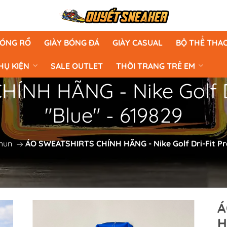
BÓNG RỔ
GIÀY BÓNG ĐÁ
GIÀY CASUAL
BỘ THỂ THA
HỤ KIỆN
SALE OUTLET
THỜI TRANG TRẺ EM
ÍNH HÃNG - Nike Golf D
"Blue" - 619829
hun
ÁO SWEATSHIRTS CHÍNH HÃNG - Nike Golf Dri-Fit Pr
Á
H