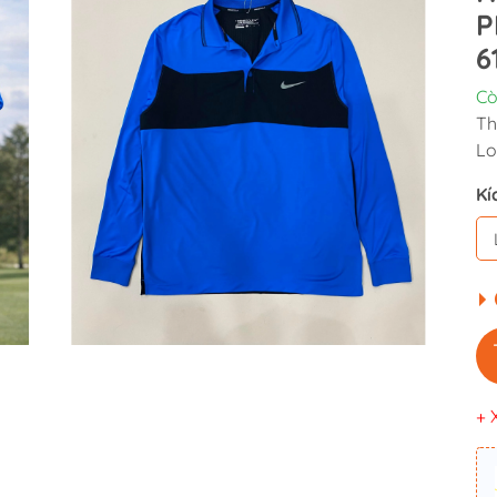
P
6
Cò
Th
Lo
Kí
+ 