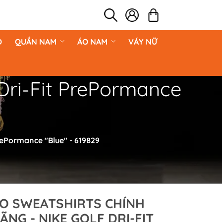
O
QUẦN NAM
ÁO NAM
VÁY NỮ
ri-Fit PrePormance
ePormance "Blue" - 619829
O SWEATSHIRTS CHÍNH
ÃNG - NIKE GOLF DRI-FIT