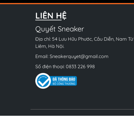
LIÊN HỆ
Quyết Sneaker
Địa chỉ: 54 Lưu Hữu Phước, Cầu Diễn, Nam Từ
Liêm, Hà Nội.
Email:
Sneakerquyet@gmail.com
Số điện thoại:
0833 226 998
Bản 
ĐKKD số 01K8029900 do UBND Quận Nam Từ 