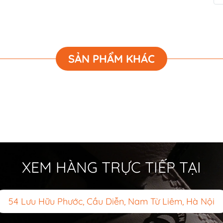
SẢN PHẨM KHÁC
XEM HÀNG TRỰC TIẾP TẠI
54 Lưu Hữu Phước, Cầu Diễn, Nam Từ Liêm, Hà Nội