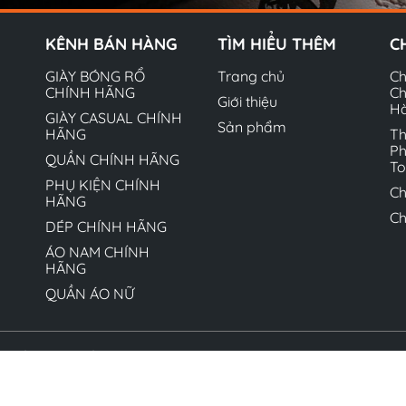
KÊNH BÁN HÀNG
TÌM HIỂU THÊM
C
GIÀY BÓNG RỔ
Trang chủ
Ch
CHÍNH HÃNG
Ch
Giới thiệu
H
GIÀY CASUAL CHÍNH
Sản phẩm
HÃNG
Th
Ph
QUẦN CHÍNH HÃNG
T
PHỤ KIỆN CHÍNH
Ch
HÃNG
Ch
DÉP CHÍNH HÃNG
ÁO NAM CHÍNH
HÃNG
QUẦN ÁO NỮ
quyền thuộc về Hộ kinh doanh Ngô Văn Quyết. Cung cấp bởi 
Liêm, Hà Nội cấp ngày 01/08/2022 - MST 8770878817-001 - 
Liêm, Hà Nội