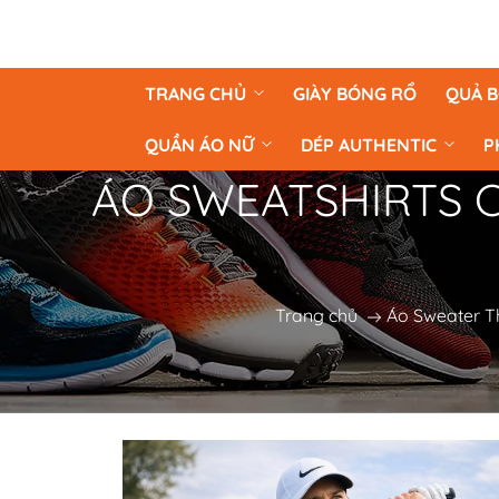
TRANG CHỦ
GIÀY BÓNG RỔ
QUẢ 
QUẦN ÁO NỮ
DÉP AUTHENTIC
P
ÁO SWEATSHIRTS CH
Trang chủ
Áo Sweater T