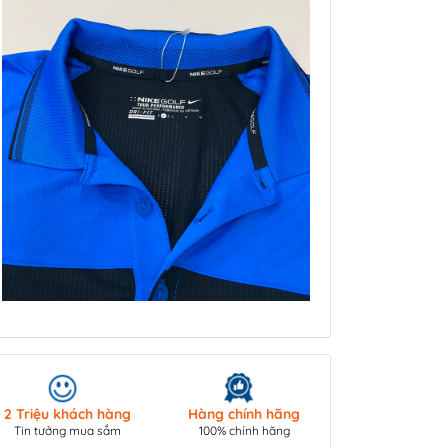
Giao hàng toà
2 Triệu khách hàng
Hàng chính hãng
COD/ Chuyển 
Tin tưởng mua sắm
100% chính hãng