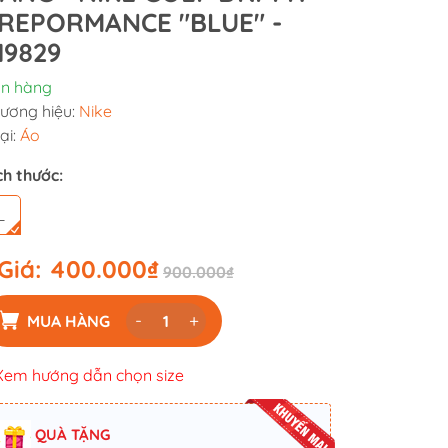
REPORMANCE "BLUE" -
19829
n hàng
ương hiệu:
Nike
ại:
Áo
ch thước:
L
Giá:
400.000₫
900.000₫
-
+
MUA HÀNG
Xem hướng dẫn chọn size
QUÀ TẶNG