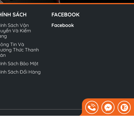
HÍNH SÁCH
FACEBOOK
ính Sách Vận
Facebook
uyển Và Kiểm
àng
ông Tin Và
ương Thức Thanh
oán
ính Sách Bảo Mật
ính Sách Đổi Hàng
Sapo.
Địa chỉ: Lưu Hữu Phước, Cầu Diễn, Nam Từ