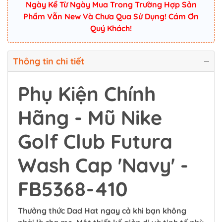
Ngày Kể Từ Ngày Mua Trong Trường Hợp Sản
Phẩm Vẫn New Và Chưa Qua Sử Dụng! Cám Ơn
Quý Khách!
Thông tin chi tiết
Phụ Kiện Chính
Hãng - Mũ Nike
Golf Club Futura
Wash Cap 'Navy' -
FB5368-410
Thưởng thức Dad Hat ngay cả khi bạn không