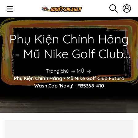
Phụ Kiện Chính Hãng
- Mũ Nike Golf Club
Futura Wash Cap
Trang chủ
MŨ
Phụ Kiện Chính Hãng - Mũ Nike Golf Club Futura
'Navy' - FB5368-410
Wash Cap 'Navy' - FB5368-410