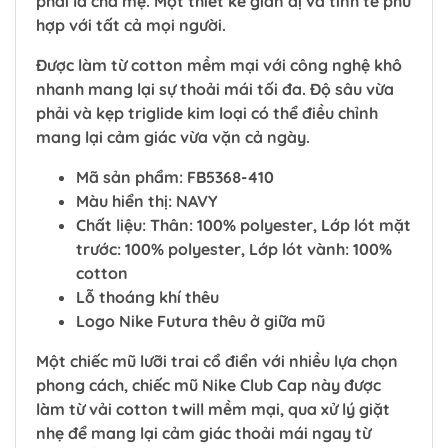
phải là cha mẹ. Một thiết kế giản dị và tinh tế phù
hợp với tất cả mọi người.
Được làm từ cotton mềm mại với công nghệ khô
nhanh mang lại sự thoải mái tối đa. Độ sâu vừa
phải và kẹp triglide kim loại có thể điều chỉnh
mang lại cảm giác vừa vặn cả ngày.
Mã sản phẩm: FB5368-410
Màu hiển thị: NAVY
Chất liệu: Thân: 100% polyester, Lớp lót mặt
trước: 100% polyester, Lớp lót vành: 100%
cotton
Lỗ thoáng khí thêu
Logo Nike Futura thêu ở giữa mũ
Một chiếc mũ lưỡi trai cổ điển với nhiều lựa chọn
phong cách, chiếc mũ Nike Club Cap này được
làm từ vải cotton twill mềm mại, qua xử lý giặt
nhẹ để mang lại cảm giác thoải mái ngay từ