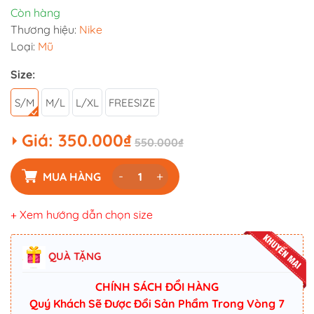
Còn hàng
Thương hiệu:
Nike
Loại:
Mũ
Size:
S/M
M/L
L/XL
FREESIZE
Giá:
350.000₫
550.000₫
-
+
MUA HÀNG
+ Xem hướng dẫn chọn size
QUÀ TẶNG
CHÍNH SÁCH ĐỔI HÀNG
Quý Khách Sẽ Được Đổi Sản Phẩm Trong Vòng 7