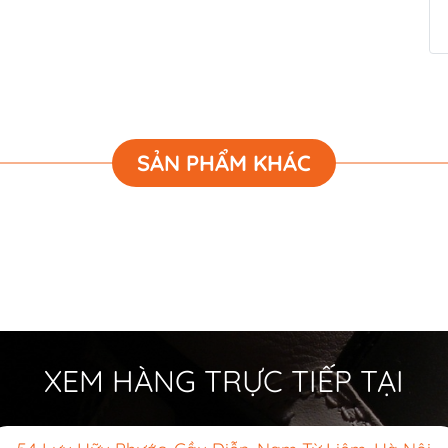
SẢN PHẨM KHÁC
XEM HÀNG TRỰC TIẾP TẠI