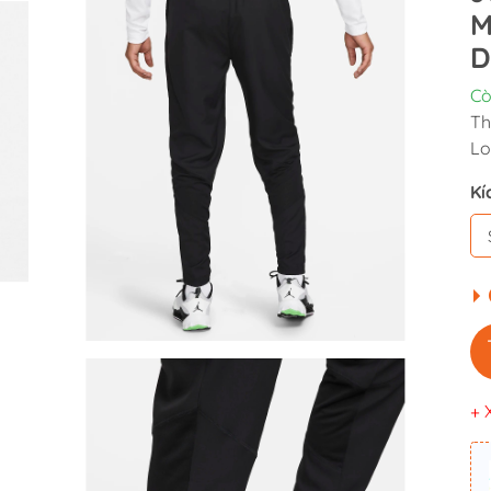
M
D
Cò
Th
Lo
Kí
+ 