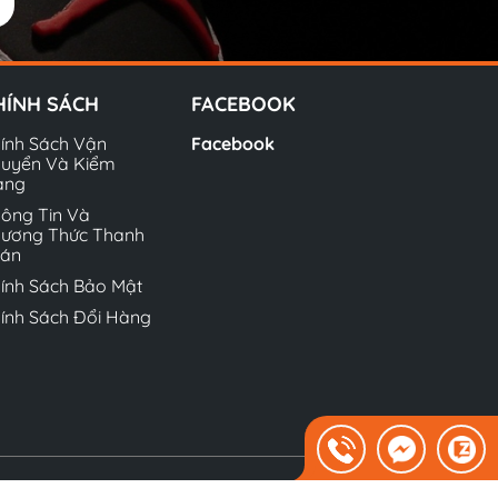
HÍNH SÁCH
FACEBOOK
ính Sách Vận
Facebook
uyển Và Kiểm
àng
ông Tin Và
ương Thức Thanh
oán
ính Sách Bảo Mật
ính Sách Đổi Hàng
Sapo.