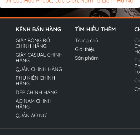
54 Lưu Hữu Phước, Cầu Diễn, Nam Từ Liêm, Hà Nội
KÊNH BÁN HÀNG
TÌM HIỂU THÊM
C
GIÀY BÓNG RỔ
Trang chủ
Ch
CHÍNH HÃNG
Ch
Giới thiệu
H
GIÀY CASUAL CHÍNH
Sản phẩm
HÃNG
Th
Ph
QUẦN CHÍNH HÃNG
T
PHỤ KIỆN CHÍNH
Ch
HÃNG
Ch
DÉP CHÍNH HÃNG
ÁO NAM CHÍNH
HÃNG
QUẦN ÁO NỮ
quyền thuộc về Hộ kinh doanh Ngô Văn Quyết. Cung cấp bởi 