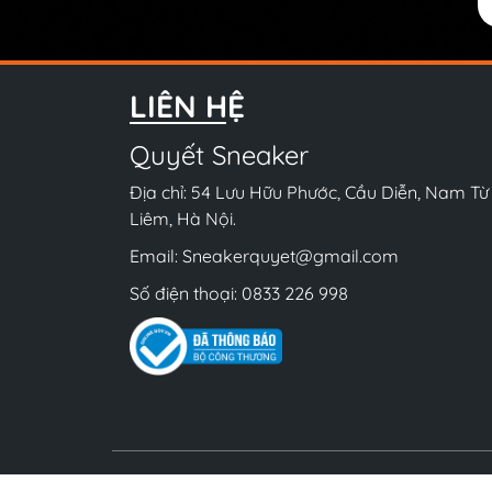
LIÊN HỆ
Quyết Sneaker
Địa chỉ: 54 Lưu Hữu Phước, Cầu Diễn, Nam Từ
Liêm, Hà Nội.
Email:
Sneakerquyet@gmail.com
Số điện thoại:
0833 226 998
Bản 