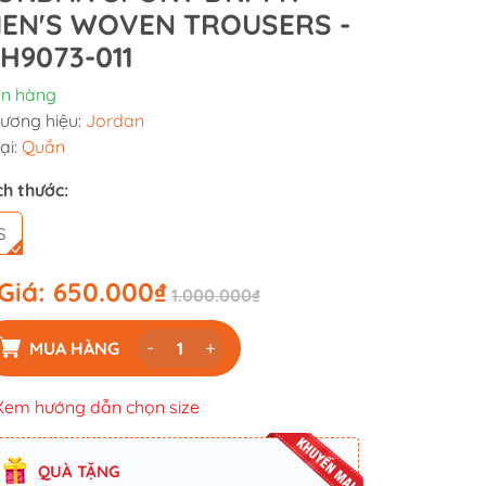
EN'S WOVEN TROUSERS -
H9073-011
n hàng
ương hiệu:
Jordan
ại:
Quần
ch thước:
S
Giá:
650.000₫
1.000.000₫
-
+
MUA HÀNG
Xem hướng dẫn chọn size
QUÀ TẶNG