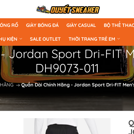
BÓNG RỔ
GIÀY BÓNG ĐÁ
GIÀY CASUAL
BỘ THỂ THA
HỤ KIỆN
SALE OUTLET
THỜI TRANG TRẺ EM
 Jordan Sport Dri-FIT 
DH9073-011
 HÃNG
Quần Dài Chính Hãng - Jordan Sport Dri-FIT Men
Q
J