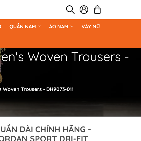
O
QUẦN NAM
ÁO NAM
VÁY NỮ
Men's Woven Trousers -
's Woven Trousers - DH9073-011
UẦN DÀI CHÍNH HÃNG -
ORDAN SPORT DRI-FIT