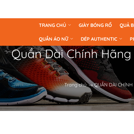
TRANG CHỦ
GIÀY BÓNG RỔ
QUẢ 
QUẦN ÁO NỮ
DÉP AUTHENTIC
P
Quần Dài Chính Hãng -
Trang chủ
QUẦN DÀI CHÍNH