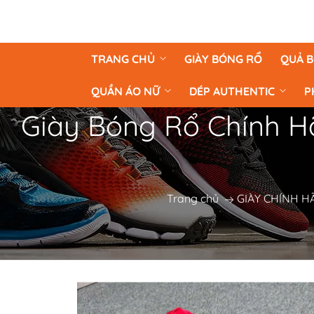
TRANG CHỦ
GIÀY BÓNG RỔ
QUẢ 
QUẦN ÁO NỮ
DÉP AUTHENTIC
P
Giày Bóng Rổ Chính Hã
Trang chủ
GIÀY CHÍNH H