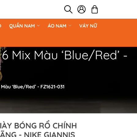
O
QUẦN NAM
ÁO NAM
VÁY NỮ
6 Mix Màu ‘Blue/Red’ -
 Màu ‘Blue/Red’ - FZ1621-031
IÀY BÓNG RỔ CHÍNH
ÃNG - NIKE GIANNIS