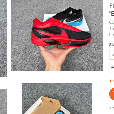
F
‘
Cò
Th
Lo
Si
4
+ 