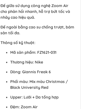
Đế giữa sử dụng công nghệ Zoom Air
cho phản hồi nhanh, hỗ trợ bứt tốc và
nhảy cao hiệu quả.
Đế ngoài bằng cao su chống trượt, bám
sân tối đa.
Thông số kỹ thuật:
Mã sản phẩm: FZ1621-031
Thương hiệu: Nike
Dòng: Giannis Freak 6
Phối màu: Mix màu Christmas /
Black University Red
Upper: Lưới + Da tổng hợp
Đệm: Zoom Air