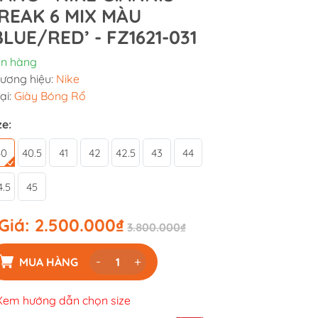
REAK 6 MIX MÀU
BLUE/RED’ - FZ1621-031
n hàng
ương hiệu:
Nike
ại:
Giày Bóng Rổ
ze:
40
40.5
41
42
42.5
43
44
4.5
45
Giá:
2.500.000₫
3.800.000₫
-
+
MUA HÀNG
Xem hướng dẫn chọn size