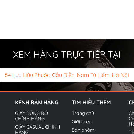
XEM HÀNG TRỰC TIẾP TẠI
54 Lưu Hữu Phước, Cầu Diễn, Nam Từ Liêm, Hà Nội
KÊNH BÁN HÀNG
TÌM HIỂU THÊM
C
GIÀY BÓNG RỔ
Trang chủ
Ch
CHÍNH HÃNG
Ch
Giới thiệu
H
GIÀY CASUAL CHÍNH
Sản phẩm
HÃNG
Th