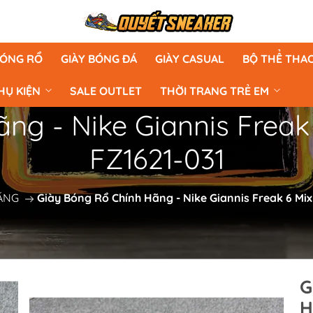
BÓNG RỔ
GIÀY BÓNG ĐÁ
GIÀY CASUAL
BỘ THỂ THA
HỤ KIỆN
SALE OUTLET
THỜI TRANG TRẺ EM
ng - Nike Giannis Freak 
FZ1621-031
ÃNG
Giày Bóng Rổ Chính Hãng - Nike Giannis Freak 6 Mix
G
H