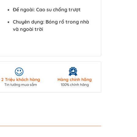
Đế ngoài: Cao su chống trượt
Chuyên dụng: Bóng rổ trong nhà
và ngoài trời
Giao hàng toà
2 Triệu khách hàng
Hàng chính hãng
COD/ Chuyển 
Tin tưởng mua sắm
100% chính hãng