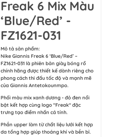
Freak 6 Mix Màu
‘Blue/Red’ -
FZ1621-031
Mô tả sản phẩm:
Nike Giannis Freak 6 ‘Blue/Red’ –
FZ1621-031 là phiên bản giày bóng rổ
chính hãng được thiết kế dành riêng cho
phong cách thi đấu tốc độ và mạnh mẽ
của Giannis Antetokounmpo.
Phối màu mix xanh dương - đỏ đen nổi
bật kết hợp cùng logo “Freak” đặc
trưng tạo điểm nhấn cá tính.
Phần upper làm từ chất liệu lưới kết hợp
da tổng hợp giúp thoáng khí và bền bỉ.