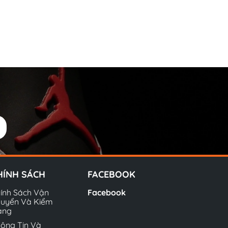
HÍNH SÁCH
FACEBOOK
ính Sách Vận
Facebook
uyển Và Kiểm
àng
ông Tin Và