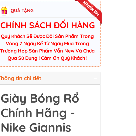
QUÀ TẶNG
CHÍNH SÁCH ĐỔI HÀNG
Quý Khách Sẽ Được Đổi Sản Phẩm Trong
Vòng 7 Ngày Kể Từ Ngày Mua Trong
Trường Hợp Sản Phẩm Vẫn New Và Chưa
Qua Sử Dụng ! Cám Ơn Quý Khách !
hông tin chi tiết
Giày Bóng Rổ
Chính Hãng -
Nike Giannis