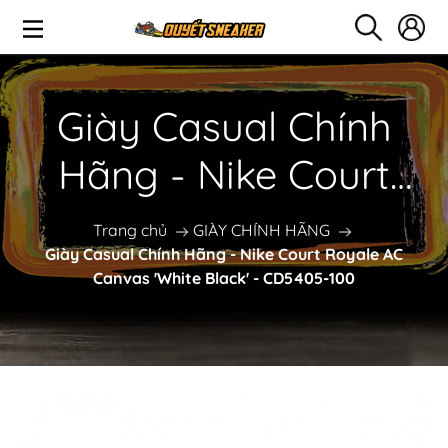
Giày Casual Chính
Hãng - Nike Court
Royale AC Canvas
Trang chủ
GIÀY CHÍNH HÃNG
Giày Casual Chính Hãng - Nike Court Royale AC
'White Black' -
Canvas 'White Black' - CD5405-100
CD5405-100