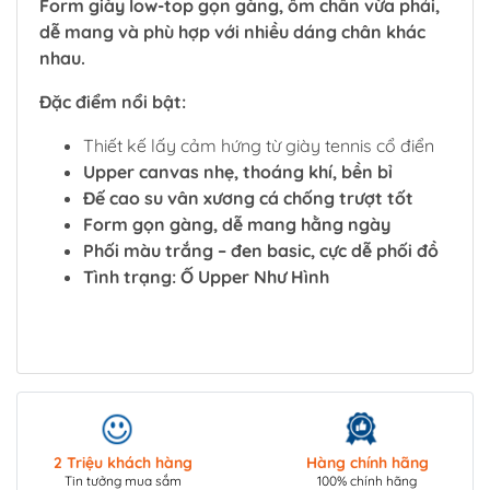
Form giày low-top gọn gàng, ôm chân vừa phải,
dễ mang và phù hợp với nhiều dáng chân khác
nhau.
Đặc điểm nổi bật:
Thiết kế lấy cảm hứng từ giày tennis cổ điển
Upper canvas nhẹ, thoáng khí, bền bỉ
Đế cao su vân xương cá chống trượt tốt
Form gọn gàng, dễ mang hằng ngày
Phối màu trắng – đen basic, cực dễ phối đồ
Tình trạng: Ố Upper Như Hình
2 Triệu khách hàng
Hàng chính hãng
Tin tưởng mua sắm
100% chính hãng