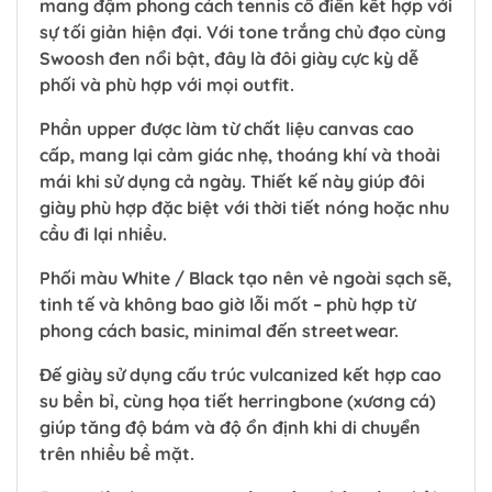
mang đậm phong cách tennis cổ điển kết hợp với
sự tối giản hiện đại. Với tone trắng chủ đạo cùng
Swoosh đen nổi bật, đây là đôi giày cực kỳ dễ
phối và phù hợp với mọi outfit.
Phần upper được làm từ chất liệu canvas cao
cấp, mang lại cảm giác nhẹ, thoáng khí và thoải
mái khi sử dụng cả ngày. Thiết kế này giúp đôi
giày phù hợp đặc biệt với thời tiết nóng hoặc nhu
cầu đi lại nhiều.
Phối màu White / Black tạo nên vẻ ngoài sạch sẽ,
tinh tế và không bao giờ lỗi mốt – phù hợp từ
phong cách basic, minimal đến streetwear.
Đế giày sử dụng cấu trúc vulcanized kết hợp cao
su bền bỉ, cùng họa tiết herringbone (xương cá)
giúp tăng độ bám và độ ổn định khi di chuyển
trên nhiều bề mặt.