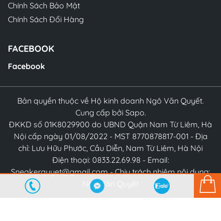
Chính Sách Bảo Mật
Chính Sách Đổi Hàng
FACEBOOK
Facebook
Bản quyền thuộc về Hộ kinh doanh Ngô Văn Quyết.
Cung cấp bởi Sapo.
ĐKKD số 01K8029900 do UBND Quận Nam Từ Liêm, Hà
Nội cấp ngày 01/08/2022 - MST 8770878817-001 - Địa
chỉ: Lưu Hữu Phước, Cầu Diễn, Nam Từ Liêm, Hà Nội
Điện thoại: 0833.22.69.98 - Email:
Sneakerquyet@gmail.com - Chịu trách nhiệm nội dung:
Ngô Văn Quyết