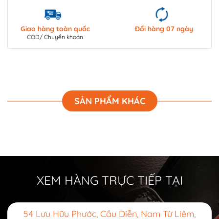
Giao hàng toàn quốc
Đổi hàng 07 ngày
COD/ Chuyển khoản
SẢN PHẨM KHÁC
XEM HÀNG TRỰC TIẾP TẠI
54 Lưu Hữu Phước, Cầu Diễn, Nam Từ Liêm,