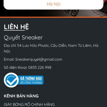
Hà Nội
LIÊN HỆ
Quyết Sneaker
Địa chỉ: 54 Lưu Hữu Phước, Cầu Diễn, Nam Từ Liêm, Hà
Nội.
Email:
Sneakerquyet@gmail.com
Số điện thoại:
0833 226 998
KÊNH BÁN HÀNG
GIÀY BÓNG RỔ CHÍNH HÃNG