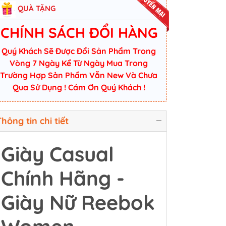
QUÀ TẶNG
CHÍNH SÁCH ĐỔI HÀNG
Quý Khách Sẽ Được Đổi Sản Phẩm Trong
Vòng 7 Ngày Kể Từ Ngày Mua Trong
Trường Hợp Sản Phẩm Vẫn New Và Chưa
Qua Sử Dụng ! Cám Ơn Quý Khách !
hông tin chi tiết
Giày Casual
Chính Hãng -
Giày Nữ Reebok