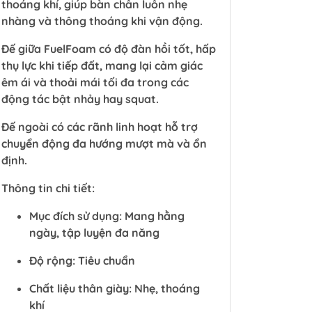
thoáng khí, giúp bàn chân luôn nhẹ
nhàng và thông thoáng khi vận động.
Đế giữa FuelFoam có độ đàn hồi tốt, hấp
thụ lực khi tiếp đất, mang lại cảm giác
êm ái và thoải mái tối đa trong các
động tác bật nhảy hay squat.
Đế ngoài có các rãnh linh hoạt hỗ trợ
chuyển động đa hướng mượt mà và ổn
định.
Thông tin chi tiết:
Mục đích sử dụng: Mang hằng
ngày, tập luyện đa năng
Độ rộng: Tiêu chuẩn
Chất liệu thân giày: Nhẹ, thoáng
khí