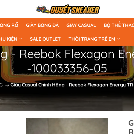
BÓNG RỔ
GIÀY BÓNG ĐÁ
GIÀY CASUAL
BỘ THỂ THA
HỤ KIỆN
SALE OUTLET
THỜI TRANG TRẺ EM
g - Reebok Flexagon En
-100033356-05
G
Giày Casual Chính Hãng - Reebok Flexagon Energy TR
G
R