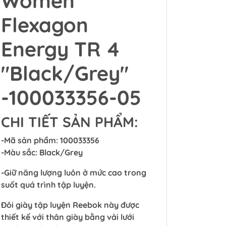
Women
Flexagon
Energy TR 4
"Black/Grey"
-100033356-05
CHI TIẾT SẢN PHẨM:
-Mã sản phẩm: 100033356
-Màu sắc: Black/Grey
-Giữ năng lượng luôn ở mức cao trong
suốt quá trình tập luyện.
Đôi giày tập luyện Reebok này được
thiết kế với thân giày bằng vải lưới