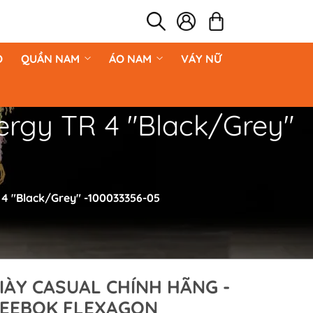
O
QUẦN NAM
ÁO NAM
VÁY NỮ
ergy TR 4 "Black/Grey"
 4 "Black/Grey" -100033356-05
IÀY CASUAL CHÍNH HÃNG -
EEBOK FLEXAGON