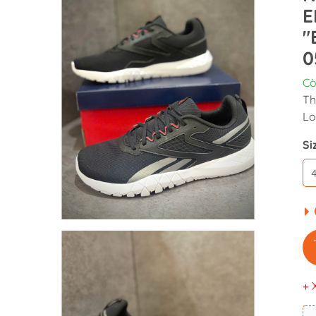
E
"
0
Cò
Th
Lo
Si
+ 