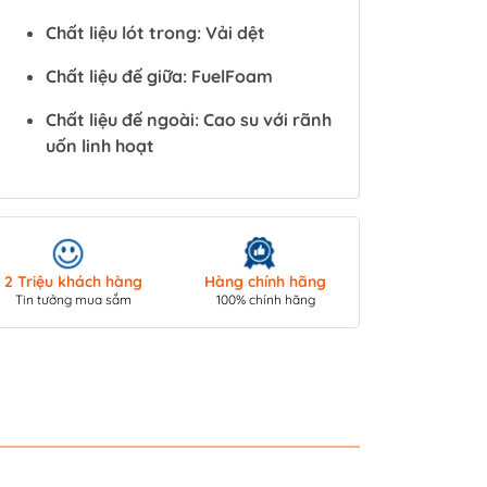
Chất liệu lót trong: Vải dệt
Chất liệu đế giữa: FuelFoam
Chất liệu đế ngoài: Cao su với rãnh
uốn linh hoạt
Giao hàng toà
2 Triệu khách hàng
Hàng chính hãng
COD/ Chuyển 
Tin tưởng mua sắm
100% chính hãng