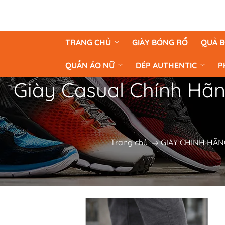
TRANG CHỦ
GIÀY BÓNG RỔ
QUẢ 
QUẦN ÁO NỮ
DÉP AUTHENTIC
P
Giày Casual Chính Hãn
Trang chủ
GIÀY CHÍNH HÃN