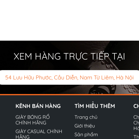
XEM HÀNG TRỰC TIẾP TẠI
54 Lưu Hữu Phước, Cầu Diễn, Nam Từ Liêm, Hà Nội
KÊNH BÁN HÀNG
TÌM HIỂU THÊM
C
GIÀY BÓNG RỔ
Trang chủ
Ch
CHÍNH HÃNG
Ch
Giới thiệu
H
GIÀY CASUAL CHÍNH
Sản phẩm
HÃNG
Th