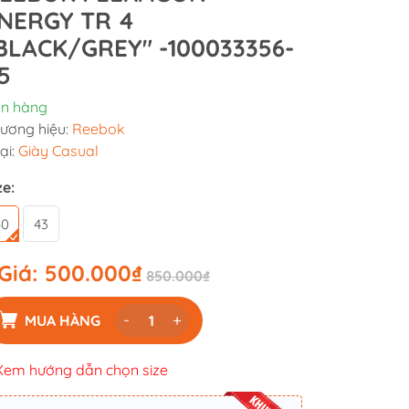
NERGY TR 4
BLACK/GREY" -100033356-
5
n hàng
ương hiệu:
Reebok
ại:
Giày Casual
ze:
40
43
Giá:
500.000₫
850.000₫
-
+
MUA HÀNG
Xem hướng dẫn chọn size