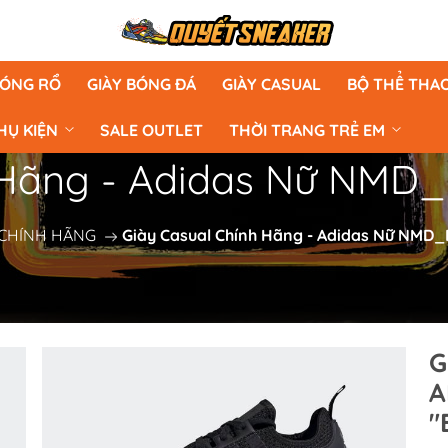
BÓNG RỔ
GIÀY BÓNG ĐÁ
GIÀY CASUAL
BỘ THỂ THA
HỤ KIỆN
SALE OUTLET
THỜI TRANG TRẺ EM
 Hãng - Adidas Nữ NMD_R
 CHÍNH HÃNG
Giày Casual Chính Hãng - Adidas Nữ NMD_R
G
A
"