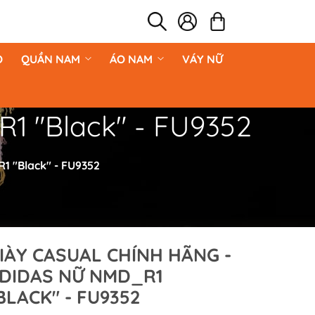
O
QUẦN NAM
ÁO NAM
VÁY NỮ
1 "Black" - FU9352
1 "Black" - FU9352
IÀY CASUAL CHÍNH HÃNG -
DIDAS NỮ NMD_R1
BLACK" - FU9352