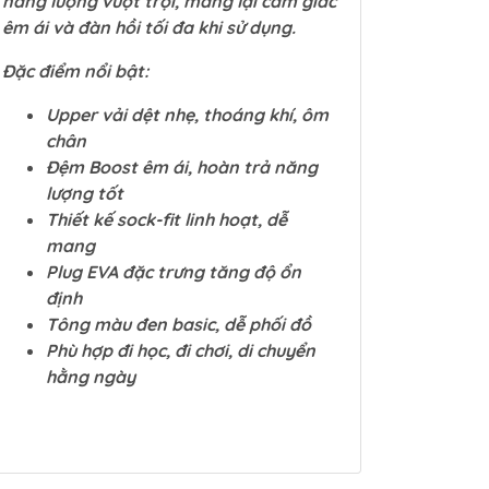
năng lượng vượt trội, mang lại cảm giác
êm ái và đàn hồi tối đa khi sử dụng.
Đặc điểm nổi bật:
Upper vải dệt nhẹ, thoáng khí, ôm
chân
Đệm Boost êm ái, hoàn trả năng
lượng tốt
Thiết kế sock-fit linh hoạt, dễ
mang
Plug EVA đặc trưng tăng độ ổn
định
Tông màu đen basic, dễ phối đồ
Phù hợp đi học, đi chơi, di chuyển
hằng ngày