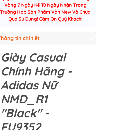
Vòng 7 Ngày Kể Từ Ngày Nhận Trong
Trường Hợp Sản Phẩm Vẫn New Và Chưa
Qua Sử Dụng! Cám Ơn Quý Khách!
hông tin chi tiết
Giày Casual
Chính Hãng -
Adidas Nữ
NMD_R1
"Black" -
FU9352