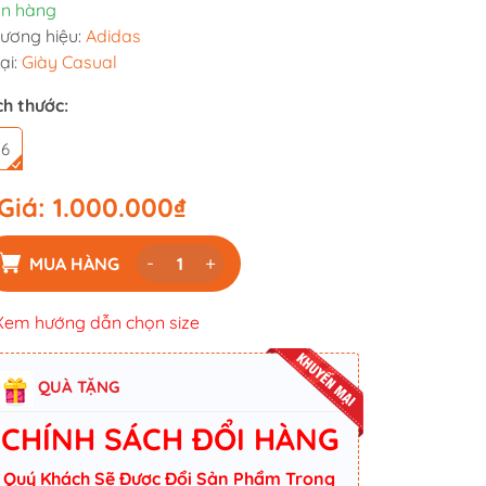
n hàng
ương hiệu:
Adidas
ại:
Giày Casual
ch thước:
36
Giá:
1.000.000₫
-
+
MUA HÀNG
Xem hướng dẫn chọn size
QUÀ TẶNG
CHÍNH SÁCH ĐỔI HÀNG
Quý Khách Sẽ Được Đổi Sản Phẩm Trong