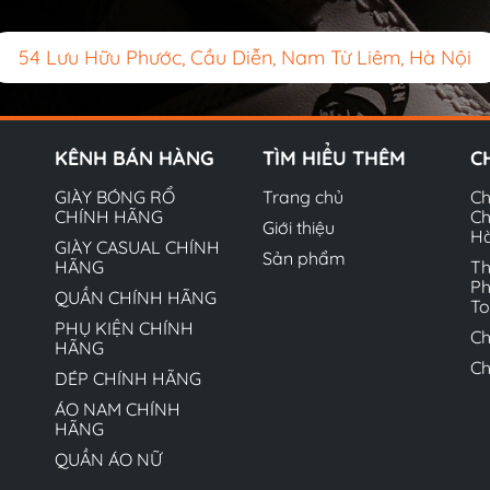
54 Lưu Hữu Phước, Cầu Diễn, Nam Từ Liêm, Hà Nội
KÊNH BÁN HÀNG
TÌM HIỂU THÊM
C
GIÀY BÓNG RỔ
Trang chủ
Ch
CHÍNH HÃNG
Ch
Giới thiệu
H
GIÀY CASUAL CHÍNH
Sản phẩm
HÃNG
Th
Ph
QUẦN CHÍNH HÃNG
T
PHỤ KIỆN CHÍNH
Ch
HÃNG
Ch
DÉP CHÍNH HÃNG
ÁO NAM CHÍNH
HÃNG
QUẦN ÁO NỮ