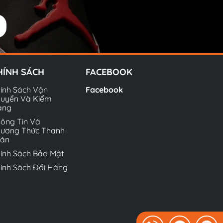
HÍNH SÁCH
FACEBOOK
ính Sách Vận
Facebook
uyển Và Kiểm
àng
ông Tin Và
ương Thức Thanh
oán
ính Sách Bảo Mật
ính Sách Đổi Hàng