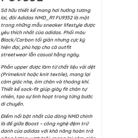
Sở hữu thiết kế mang hơi hướng tương
lai, đôi
Adidas NMD_R1 FU9352
là một
trong những mẫu sneaker lifestyle được
yêu thích nhất của adidas. Phối màu
Black/Carbon
tối giản nhưng cực kỳ
hiện đại, phù hợp cho cả outfit
streetwear lẫn casual hằng ngày.
Phần upper được làm từ chất liệu vải dệt
(Primeknit hoặc knit textile), mang lại
cảm giác nhẹ, ôm chân và thoáng khí.
Thiết kế sock-fit giúp giày fit chân tự
nhiên, tạo sự linh hoạt trong từng bước
di chuyển.
Điểm nổi bật nhất của dòng NMD chính
là đế giữa Boost – công nghệ đệm trứ
danh của adidas với khả năng hoàn trả