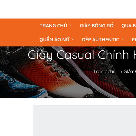
TRANG CHỦ
GIÀY BÓNG RỔ
QUẢ 
QUẦN ÁO NỮ
DÉP AUTHENTIC
P
Giày Casual Chính
Trang chủ
GIÀY