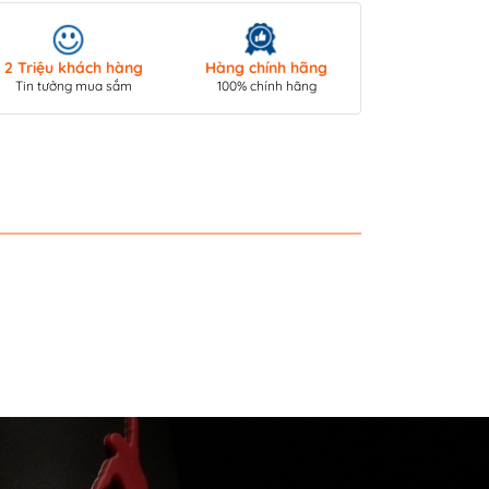
Giao hàng toà
2 Triệu khách hàng
Hàng chính hãng
COD/ Chuyển 
Tin tưởng mua sắm
100% chính hãng