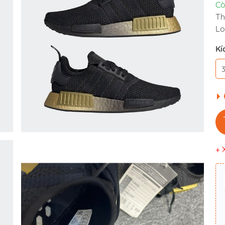
Cò
Th
Lo
Kí
+ 