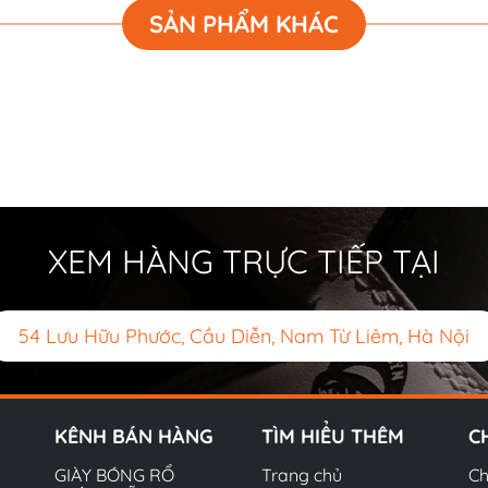
SẢN PHẨM KHÁC
XEM HÀNG TRỰC TIẾP TẠI
54 Lưu Hữu Phước, Cầu Diễn, Nam Từ Liêm, Hà Nội
KÊNH BÁN HÀNG
TÌM HIỂU THÊM
C
GIÀY BÓNG RỔ
Trang chủ
Ch