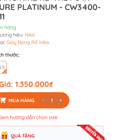
URE PLATINUM - CW3400-
11
n hàng
ương hiệu:
Nike
ại:
Giày Bóng Rổ Nike
ch thước:
0.5
Giá:
1.350.000₫
-
+
MUA HÀNG
Xem hướng dẫn chọn size
QUÀ TẶNG