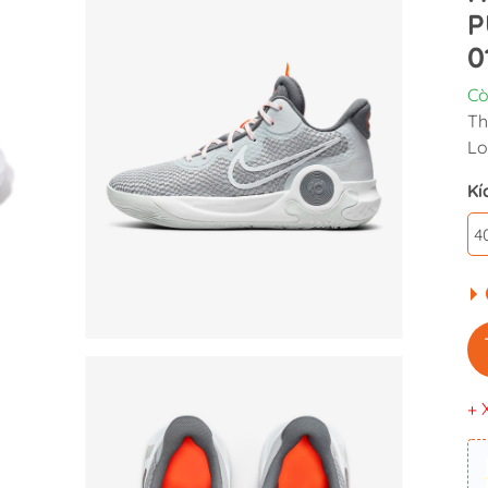
P
0
Cò
Th
Lo
Kí
4
+ 