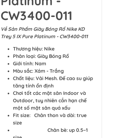
Platinum -
CW3400-011
Về Sản Phẩm Giày Bóng Rổ Nike KD
Trey 5 IX Pure Platinum - CW3400-011
Thương hiệu: Nike
Phân loại: Giày Bóng Rổ
Giới tính: Nam
Màu sắc: Xám - Trắng
Chất liệu: Vải Mesh. Đế cao su giúp
tăng tính ổn định
Chơi tốt các mặt sân Indoor và
Outdoor, tuy nhiên cần hạn chế
một số mặt sân quá xấu
Fit size:
Chân thon và dài: true
size
Chân bè: up 0.5~1
size