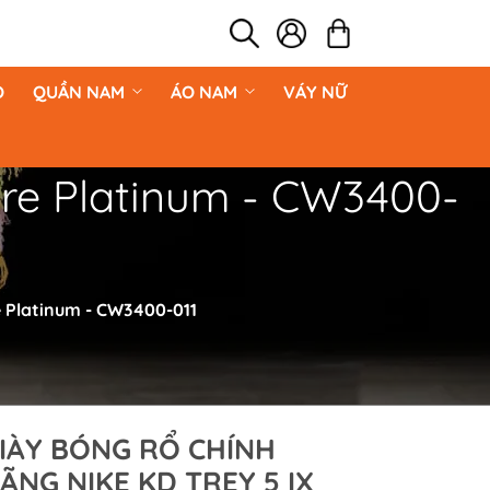
O
QUẦN NAM
ÁO NAM
VÁY NỮ
ure Platinum - CW3400-
e Platinum - CW3400-011
IÀY BÓNG RỔ CHÍNH
ÃNG NIKE KD TREY 5 IX