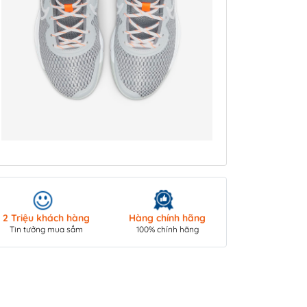
Giao hàng toà
2 Triệu khách hàng
Hàng chính hãng
COD/ Chuyển 
Tin tưởng mua sắm
100% chính hãng