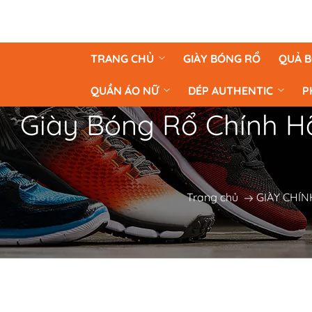
TRANG CHỦ
GIÀY BÓNG RỔ
QUẢ 
QUẦN ÁO NỮ
DÉP AUTHENTIC
P
Giày Bóng Rổ Chính Hã
Trang chủ
GIÀY CHÍ