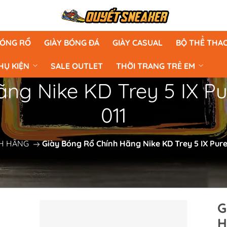
BÓNG RỔ
GIÀY BÓNG ĐÁ
GIÀY CASUAL
BỘ THỂ THA
HỤ KIỆN
SALE OUTLET
THỜI TRANG TRẺ EM
ng Nike KD Trey 5 IX P
011
NH HÃNG
Giày Bóng Rổ Chính Hãng Nike KD Trey 5 IX Pur
G
H