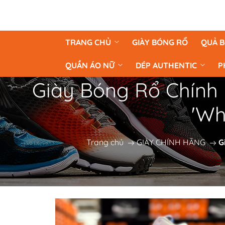
TRANG CHỦ
GIÀY BÓNG RỔ
QUẢ 
QUẦN ÁO NỮ
DÉP AUTHENTIC
P
Giày Bóng Rổ Chính
'Wh
Trang chủ
GIÀY CHÍNH HÃNG
G