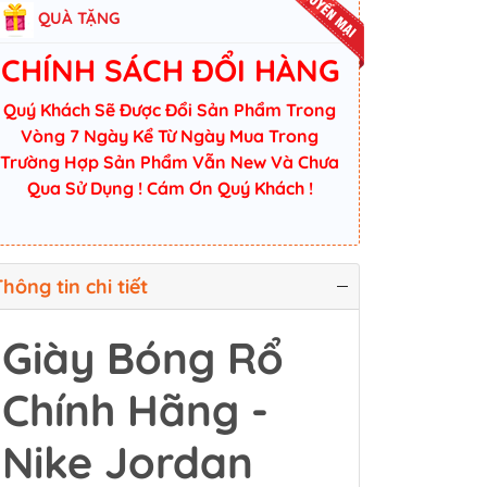
QUÀ TẶNG
CHÍNH SÁCH ĐỔI HÀNG
Quý Khách Sẽ Được Đổi Sản Phẩm Trong
Vòng 7 Ngày Kể Từ Ngày Mua Trong
Trường Hợp Sản Phẩm Vẫn New Và Chưa
Qua Sử Dụng ! Cám Ơn Quý Khách !
hông tin chi tiết
Giày Bóng Rổ
Chính Hãng -
Nike Jordan