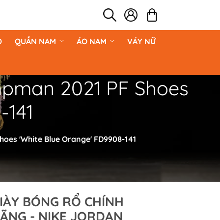
O
QUẦN NAM
ÁO NAM
VÁY NỮ
mpman 2021 PF Shoes
-141
oes 'White Blue Orange' FD9908-141
IÀY BÓNG RỔ CHÍNH
ÃNG - NIKE JORDAN