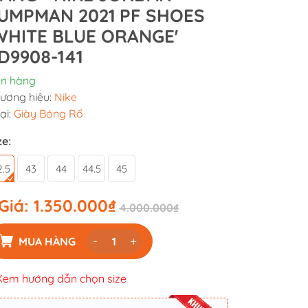
UMPMAN 2021 PF SHOES
WHITE BLUE ORANGE'
D9908-141
n hàng
ương hiệu:
Nike
ại:
Giày Bóng Rổ
ze:
2.5
43
44
44.5
45
Giá:
1.350.000₫
4.000.000₫
-
+
MUA HÀNG
Xem hướng dẫn chọn size