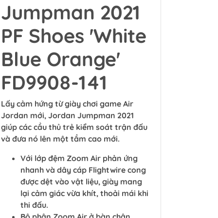
Jumpman 2021
PF Shoes 'White
Blue Orange'
FD9908-141
Lấy cảm hứng từ giày chơi game Air
Jordan mới, Jordan Jumpman 2021
giúp các cầu thủ trẻ kiểm soát trận đấu
và đưa nó lên một tầm cao mới.
Với lớp đệm Zoom Air phản ứng
nhanh và dây cáp Flightwire cong
được dệt vào vật liệu, giày mang
lại cảm giác vừa khít, thoải mái khi
thi đấu.
Bộ phận Zoom Air ở bàn chân