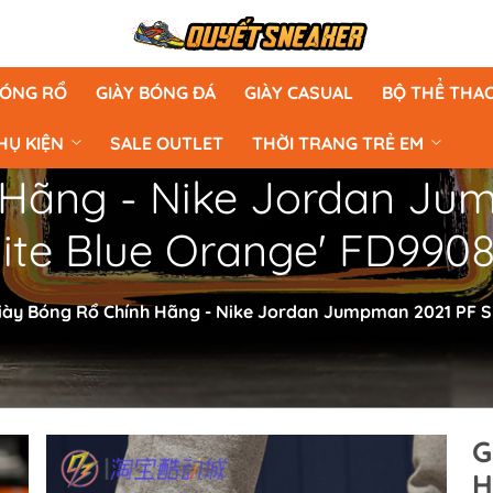
BÓNG RỔ
GIÀY BÓNG ĐÁ
GIÀY CASUAL
BỘ THỂ THA
HỤ KIỆN
SALE OUTLET
THỜI TRANG TRẺ EM
 Hãng - Nike Jordan Ju
ite Blue Orange' FD9908
iày Bóng Rổ Chính Hãng - Nike Jordan Jumpman 2021 PF Sh
G
H