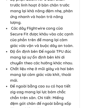
trước linh hoạt ở bàn chân trước
mang lại khả năng đệm nhẹ, phản
ứng nhanh và hoàn trả năng
lượng.
Các dây Flightwire cong của
Secure Fit được khâu vào các cạnh
của phần trên để mang lại cảm
giác vừa vặn và buộc dây an toàn.
Độ ổn định bên Đế ngoài TPU đúc
mang lại sự ổn định bên khi di
chuyển theo các hướng khác nhau.
Chất liệu nhẹ ở mũi giày và hai bên
mang lại cảm giác vừa khít, thoải
mái.
Đế ngoài bằng cao su có họa tiết
zig-zag mang lại lực bám chắc
chắn trên sân. Chi tiết: Miếng
đệm gót chân đế ngoài bằng xốp