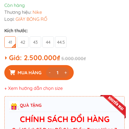
Còn hàng
Thương hiệu:
Nike
Loại:
GIÀY BÓNG RỔ
Kích thước:
41
42
43
44
44.5
Giá:
2.500.000₫
5.000.000₫
-
+
MUA HÀNG
+ Xem hướng dẫn chọn size
QUÀ TẶNG
CHÍNH SÁCH ĐỔI HÀNG