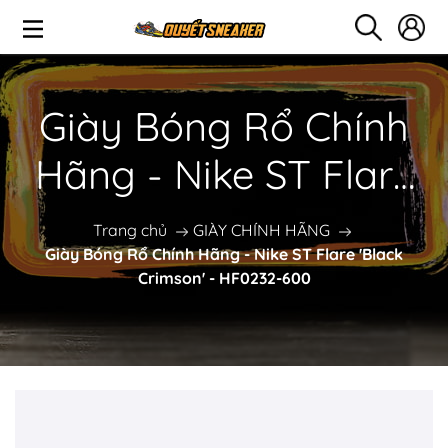
Giày Bóng Rổ Chính
Hãng - Nike ST Flare
'Black Crimson' -
Trang chủ
GIÀY CHÍNH HÃNG
Giày Bóng Rổ Chính Hãng - Nike ST Flare 'Black
HF0232-600
Crimson' - HF0232-600