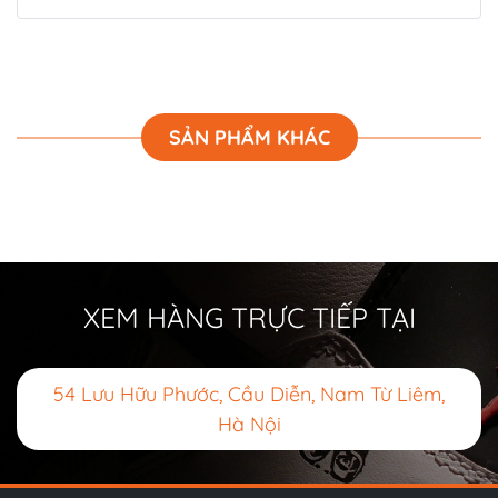
SẢN PHẨM KHÁC
XEM HÀNG TRỰC TIẾP TẠI
54 Lưu Hữu Phước, Cầu Diễn, Nam Từ Liêm,
Hà Nội