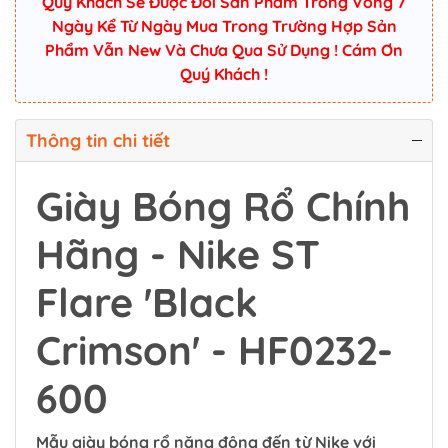
Quý Khách Sẽ Được Đổi Sản Phẩm Trong Vòng 7
Ngày Kể Từ Ngày Mua Trong Trường Hợp Sản
Phẩm Vẫn New Và Chưa Qua Sử Dụng ! Cám Ơn
Quý Khách !
Thông tin chi tiết
Giày Bóng Rổ Chính
Hãng - Nike ST
Flare 'Black
Crimson' - HF0232-
600
Mẫu giày bóng rổ năng động đến từ Nike với