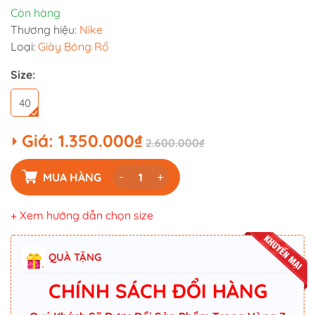
Còn hàng
Thương hiệu:
Nike
Loại:
Giày Bóng Rổ
Size:
40
Giá:
1.350.000₫
2.600.000₫
-
+
MUA HÀNG
+ Xem hướng dẫn chọn size
QUÀ TẶNG
CHÍNH SÁCH ĐỔI HÀNG