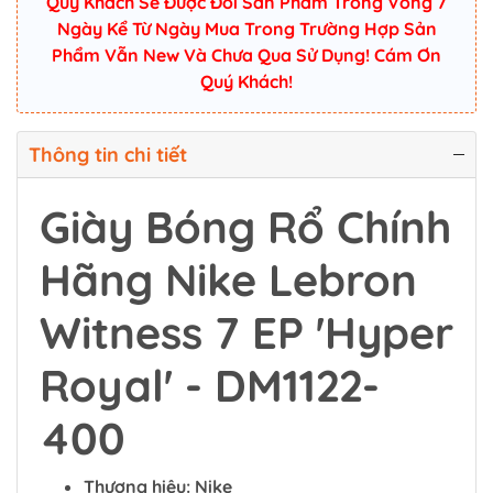
Quý Khách Sẽ Được Đổi Sản Phẩm Trong Vòng 7
Ngày Kể Từ Ngày Mua Trong Trường Hợp Sản
Phẩm Vẫn New Và Chưa Qua Sử Dụng! Cám Ơn
Quý Khách!
Thông tin chi tiết
Giày Bóng Rổ Chính
Hãng Nike Lebron
Witness 7 EP 'Hyper
Royal' - DM1122-
400
Thương hiệu: Nike