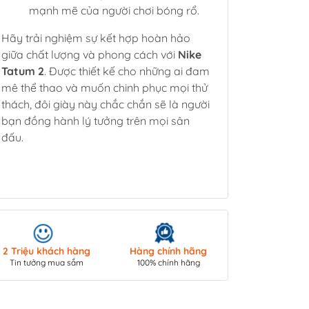
mạnh mẽ của người chơi bóng rổ.
Hãy trải nghiệm sự kết hợp hoàn hảo
giữa chất lượng và phong cách với
Nike
Tatum 2
. Được thiết kế cho những ai đam
mê thể thao và muốn chinh phục mọi thử
thách, đôi giày này chắc chắn sẽ là người
bạn đồng hành lý tưởng trên mọi sân
đấu.
Giao hàng toà
2 Triệu khách hàng
Hàng chính hãng
COD/ Chuyển 
Tin tưởng mua sắm
100% chính hãng