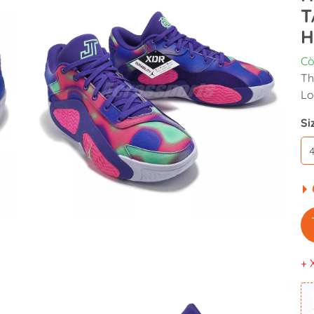
T
H
Cò
Th
Lo
Si
+ 