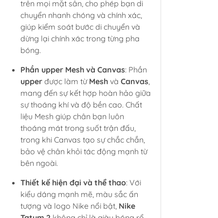
trên mọi mặt sân, cho phép bạn di
chuyển nhanh chóng và chính xác,
giúp kiểm soát bước di chuyển và
dừng lại chính xác trong từng pha
bóng.
Phần upper Mesh và Canvas
: Phần
upper
được làm từ
Mesh
và
Canvas
,
mang đến sự kết hợp hoàn hảo giữa
sự thoáng khí và độ bền cao. Chất
liệu Mesh giúp chân bạn luôn
thoáng mát trong suốt trận đấu,
trong khi Canvas tạo sự chắc chắn,
bảo vệ chân khỏi tác động mạnh từ
bên ngoài.
Thiết kế hiện đại và thể thao
: Với
kiểu dáng mạnh mẽ, màu sắc ấn
tượng và logo Nike nổi bật,
Nike
Tatum 2
không chỉ là giày bóng rổ