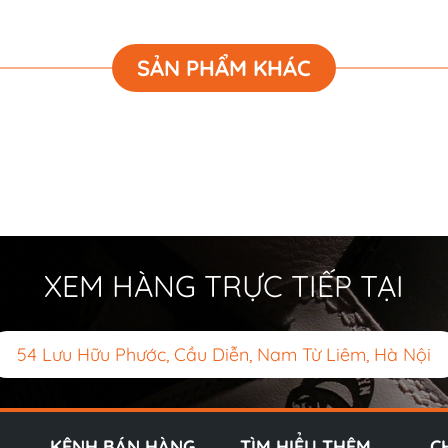
SẢN PHẨM KHÁC
XEM HÀNG TRỰC TIẾP TẠI
54 Lưu Hữu Phước, Cầu Diễn, Nam Từ Liêm, Hà Nội
KÊNH BÁN HÀNG
TÌM HIỂU THÊM
C