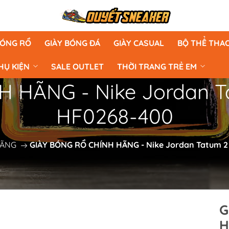
BÓNG RỔ
GIÀY BÓNG ĐÁ
GIÀY CASUAL
BỘ THỂ THA
HỤ KIỆN
SALE OUTLET
THỜI TRANG TRẺ EM
 HÃNG - Nike Jordan T
HF0268-400
HÃNG
GIÀY BÓNG RỔ CHÍNH HÃNG - Nike Jordan Tatum 2
G
H