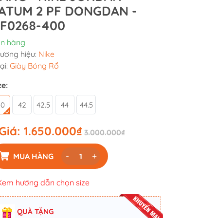
ATUM 2 PF DONGDAN -
F0268-400
n hàng
ương hiệu:
Nike
ại:
Giày Bóng Rổ
ze:
40
42
42.5
44
44.5
Giá:
1.650.000₫
3.000.000₫
-
+
MUA HÀNG
Xem hướng dẫn chọn size
QUÀ TẶNG