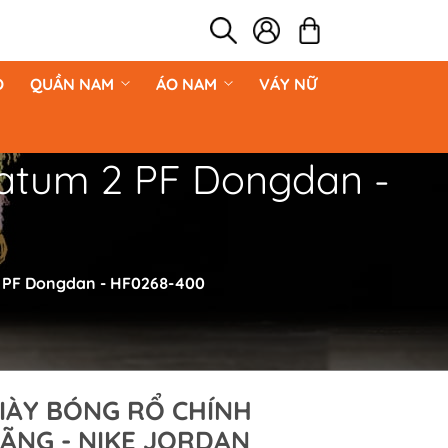
O
QUẦN NAM
ÁO NAM
VÁY NỮ
atum 2 PF Dongdan -
 PF Dongdan - HF0268-400
IÀY BÓNG RỔ CHÍNH
ÃNG - NIKE JORDAN