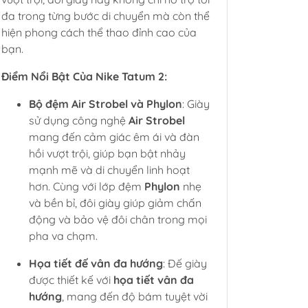
đa trong từng bước di chuyển mà còn thể
hiện phong cách thể thao đỉnh cao của
bạn.
Điểm Nổi Bật Của Nike Tatum 2:
Bộ đệm Air Strobel và Phylon
: Giày
sử dụng công nghệ
Air Strobel
mang đến cảm giác êm ái và đàn
hồi vượt trội, giúp bạn bật nhảy
mạnh mẽ và di chuyển linh hoạt
hơn. Cùng với lớp đệm
Phylon
nhẹ
và bền bỉ, đôi giày giúp giảm chấn
động và bảo vệ đôi chân trong mọi
pha va chạm.
Họa tiết đế vân đa hướng
: Đế giày
được thiết kế với
họa tiết vân đa
hướng
, mang đến độ bám tuyệt vời