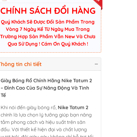
CHÍNH SÁCH ĐỔI HÀNG
Quý Khách Sẽ Được Đổi Sản Phẩm Trong
Vòng 7 Ngày Kể Từ Ngày Mua Trong
Trường Hợp Sản Phẩm Vẫn New Và Chưa
Qua Sử Dụng ! Cám Ơn Quý Khách !
hông tin chi tiết
Giày Bóng Rổ Chính Hãng Nike Tatum 2
– Đỉnh Cao Của Sự Năng Động Và Tinh
Tế
Khi nói đến giày bóng rổ,
Nike Tatum 2
chính là lựa chọn lý tưởng giúp bạn nâng
tầm phong cách và hiệu suất trên sân
đấu. Với thiết kế hiện đại và chất lượng
vượt trội, đôi giày này không chỉ hỗ trợ tối