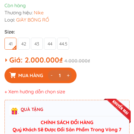
Còn hàng
Thương hiệu:
Nike
Loại:
GIÀY BÓNG RỔ
Size:
41
42
43
44
44.5
Giá:
2.000.000₫
4.000.000₫
-
+
MUA HÀNG
+ Xem hướng dẫn chọn size
QUÀ TẶNG
CHÍNH SÁCH ĐỔI HÀNG
Quý Khách Sẽ Được Đổi Sản Phẩm Trong Vòng 7