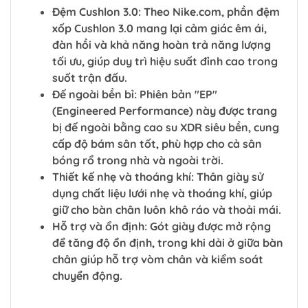
Đệm Cushlon 3.0: Theo Nike.com, phần đệm
xốp Cushlon 3.0 mang lại cảm giác êm ái,
đàn hồi và khả năng hoàn trả năng lượng
tối ưu, giúp duy trì hiệu suất đỉnh cao trong
suốt trận đấu.
Đế ngoài bền bỉ: Phiên bản "EP"
(Engineered Performance) này được trang
bị đế ngoài bằng cao su XDR siêu bền, cung
cấp độ bám sân tốt, phù hợp cho cả sân
bóng rổ trong nhà và ngoài trời.
Thiết kế nhẹ và thoáng khí: Thân giày sử
dụng chất liệu lưới nhẹ và thoáng khí, giúp
giữ cho bàn chân luôn khô ráo và thoải mái.
Hỗ trợ và ổn định: Gót giày được mở rộng
để tăng độ ổn định, trong khi dải ở giữa bàn
chân giúp hỗ trợ vòm chân và kiểm soát
chuyển động.