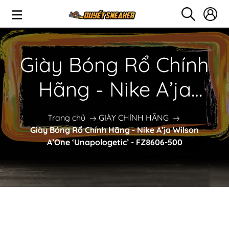
Giày Bóng Rổ Chính
Hãng - Nike A’ja
Wilson A’One
Trang chủ
GIÀY CHÍNH HÃNG
Giày Bóng Rổ Chính Hãng - Nike A’ja Wilson
‘Unapologetic’ -
A’One ‘Unapologetic’ - FZ8606-500
FZ8606-500