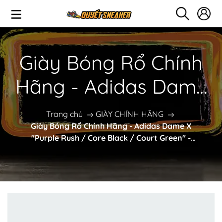
Giày Bóng Rổ Chính
Hãng - Adidas Dame
X "Purple Rush / Core
Trang chủ
GIÀY CHÍNH HÃNG
Giày Bóng Rổ Chính Hãng - Adidas Dame X
Black / Court Green"
"Purple Rush / Core Black / Court Green" -
KI5950
- KI5950