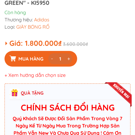
GREEN" - KI5950
Còn hàng
Thương hiệu:
Adidas
Loại:
GIÀY BÓNG RỔ
Giá:
1.800.000₫
3.600.000₫
-
+
MUA HÀNG
+ Xem hướng dẫn chọn size
QUÀ TẶNG
CHÍNH SÁCH ĐỔI HÀNG
Quý Khách Sẽ Được Đổi Sản Phẩm Trong Vòng 7
Ngày Kể Từ Ngày Mua Trong Trường Hợp Sản
Phẩm Vẫn New Và Chưa Qua Sử Dụng ! Cám Ơn