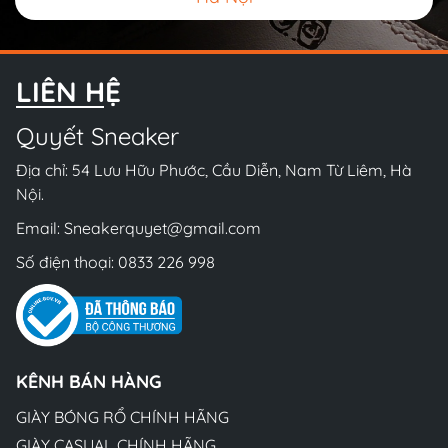
LIÊN HỆ
Quyết Sneaker
Địa chỉ: 54 Lưu Hữu Phước, Cầu Diễn, Nam Từ Liêm, Hà
Nội.
Email:
Sneakerquyet@gmail.com
Số điện thoại:
0833 226 998
KÊNH BÁN HÀNG
GIÀY BÓNG RỔ CHÍNH HÃNG
GIÀY CASUAL CHÍNH HÃNG