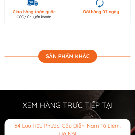
Giao hàng toàn quốc
Đổi hàng 07 ngày
COD/ Chuyển khoản
SẢN PHẨM KHÁC
XEM HÀNG TRỰC TIẾP TẠI
54 Lưu Hữu Phước, Cầu Diễn, Nam Từ Liêm,
Hà Nội