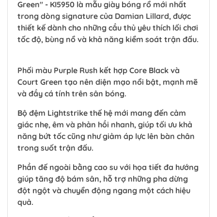
Green" - KI5950 là mẫu giày bóng rổ mới nhất
trong dòng signature của Damian Lillard, được
thiết kế dành cho những cầu thủ yêu thích lối chơi
tốc độ, bùng nổ và khả năng kiểm soát trận đấu.
Phối màu Purple Rush kết hợp Core Black và
Court Green tạo nên diện mạo nổi bật, mạnh mẽ
và đầy cá tính trên sân bóng.
Bộ đệm Lightstrike thế hệ mới mang đến cảm
giác nhẹ, êm và phản hồi nhanh, giúp tối ưu khả
năng bứt tốc cũng như giảm áp lực lên bàn chân
trong suốt trận đấu.
Phần đế ngoài bằng cao su với họa tiết đa hướng
giúp tăng độ bám sân, hỗ trợ những pha dừng
đột ngột và chuyển động ngang một cách hiệu
quả.