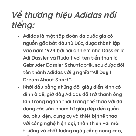
Về thương hiệu Adidas nổi
tiếng:
Adidas là một tập đoàn đa quốc gia có
nguồn gốc bắt đầu từ Đức, được thành lập
vào năm 1924 bởi hai anh em nhà Dassler là
Adi Dassler và Rudolf với tên tiền thân là
Gebruder Dassler Schuhfabrik, sau được đổi
tên thành Adidas với ý nghĩa “All Day I
Dream About Sport”.
Khởi đầu bằng những đôi giày điền kinh có
đinh ở đế, giờ đây Adidas đã trở thành ông
lớn trong ngành thời trang thể thao với đa
dạng các sản phẩm từ giày dép đến quần
áo, phụ kiện, dụng cụ và thiết bị thể thao
với công nghệ hiện đại, thân thiện với môi
trường và chất lượng ngày cầng nâng cao,