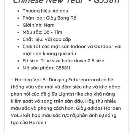
Thương hiệu: Adidas
Phân loại: Giày Bóng Rổ
Giới tính: Nam
Màu sắc: Đỏ - Tím
Chất liệu: Vải cao cấp
Chơi tốt các mặt sân Indoor và Outdoor với
mặt sân không quá xấu
Fit size: True size hoặc down 0.5 size
Mã sản phẩm: G55811
- Harden Vol. 5- Đôi giày Futurenatural có hệ
thống vừa vặn mới và đệm siêu nhẹ và khả năng
phản hồi của đế giữa Lightstrike cho khả năng
kiểm soát vô song trên sân đấu. Hãy thử nhiều
màu sắc và phong cách hơn. Giày adidas Harden
Vol.5 kết hợp màu sắc rực rỡ,phản ánh sự sáng
tạo của Harden