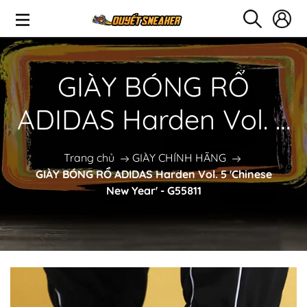
GIÀY BÓNG RỔ
ADIDAS Harden Vol. 5
'Chinese New Year' -
Trang chủ
GIÀY CHÍNH HÃNG
GIÀY BÓNG RỔ ADIDAS Harden Vol. 5 'Chinese
G55811
New Year' - G55811