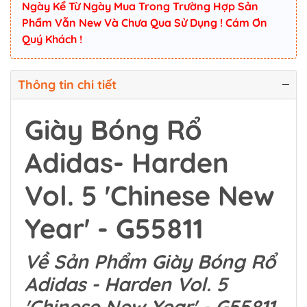
Ngày Kể Từ Ngày Mua Trong Trường Hợp Sản
Phẩm Vẫn New Và Chưa Qua Sử Dụng ! Cám Ơn
Quý Khách !
Thông tin chi tiết
Giày Bóng Rổ
Adidas- Harden
Vol. 5 'Chinese New
Year' - G55811
Về Sản Phẩm Giày Bóng Rổ
Adidas - Harden Vol. 5
'Chinese New Year' - G55811