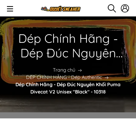
Dép Chính Hãng -
Dép Đúc Nguyên
Khối Puma Divecat
Trang chủ
DÉP CHÍNH HÃNG - Dép Authentic
V2 Unisex "Black" -
Dép Chính Hãng - Dép Đúc Nguyên Khối Puma
Divecat V2 Unisex "Black" - 10318
10318