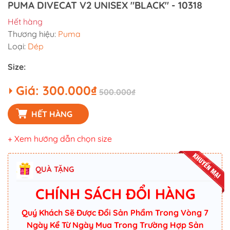
PUMA DIVECAT V2 UNISEX "BLACK" - 10318
Hết hàng
Thương hiệu:
Puma
Loại:
Dép
Size:
Giá:
300.000₫
500.000₫
HẾT HÀNG
+ Xem hướng dẫn chọn size
QUÀ TẶNG
CHÍNH SÁCH ĐỔI HÀNG
Quý Khách Sẽ Được Đổi Sản Phẩm Trong Vòng 7
Ngày Kể Từ Ngày Mua Trong Trường Hợp Sản