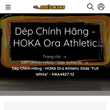
Dép Chính Hãng -
HOKA Ora Athletic
Slide "Full White" -
Trang chủ
DÉP CHÍNH HÃNG - Dép Authentic
HKA4827-12
Dép Chính Hãng - HOKA Ora Athletic Slide "Full
White" - HKA4827-12