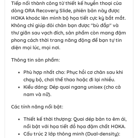
Tiếp nối thành công từ thiết kế huyền thoại của
dòng ORA Recovery Slide, phiên bản này được
HOKA khoác lên mình bộ họa tiết cực kỳ bắt mắt.
Không chỉ giúp đôi chân bạn được "bù đắp" và
thư giãn sau vạch đích, sản phẩm còn mang đậm
phong cách thời trang năng động để bạn tự tin
diện mọi lúc, mọi nơi.
Thông tin sản phẩm:
Phù hợp nhất cho: Phục hồi cơ chân sau khi
chạy bộ, chơi thể thao hoặc đi lại nhiều.
Kiểu dáng: Dép quai ngang unisex (cho cả
nam và nữ).
Các tính năng nổi bật:
Thiết kế thời thượng: Quai dép bản to êm ái,
nổi bật với họa tiết đồ họa đậm chất HOKA.
Cấu trúc 2 lớp thông minh (Dual-density):