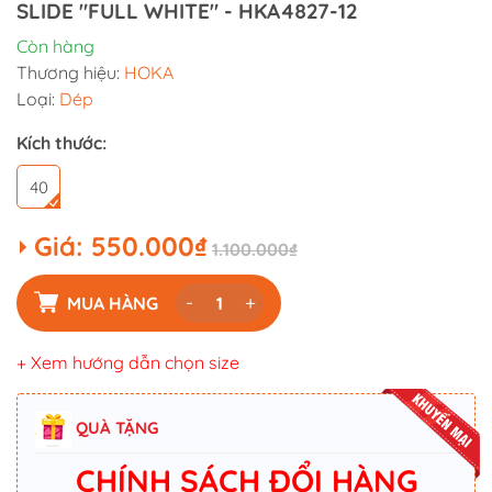
SLIDE "FULL WHITE" - HKA4827-12
Còn hàng
Thương hiệu:
HOKA
Loại:
Dép
Kích thước:
40
Giá:
550.000₫
1.100.000₫
-
+
MUA HÀNG
+ Xem hướng dẫn chọn size
QUÀ TẶNG
CHÍNH SÁCH ĐỔI HÀNG