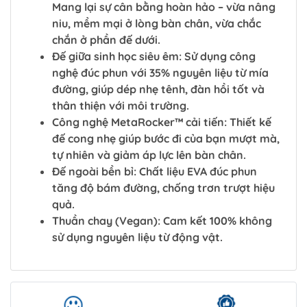
Mang lại sự cân bằng hoàn hảo – vừa nâng
niu, mềm mại ở lòng bàn chân, vừa chắc
chắn ở phần đế dưới.
Đế giữa sinh học siêu êm: Sử dụng công
nghệ đúc phun với 35% nguyên liệu từ mía
đường, giúp dép nhẹ tênh, đàn hồi tốt và
thân thiện với môi trường.
Công nghệ MetaRocker™ cải tiến: Thiết kế
đế cong nhẹ giúp bước đi của bạn mượt mà,
tự nhiên và giảm áp lực lên bàn chân.
Đế ngoài bền bỉ: Chất liệu EVA đúc phun
tăng độ bám đường, chống trơn trượt hiệu
quả.
Thuần chay (Vegan): Cam kết 100% không
sử dụng nguyên liệu từ động vật.