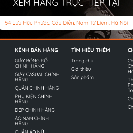
XEM HÀNG TRỰC TIẾP TẠI
54 Lưu Hữu Phước, Cầu Diễn, Nam Từ Liêm, Hà Nội
KÊNH BÁN HÀNG
TÌM HIỂU THÊM
C
GIÀY BÓNG RỔ
Trang chủ
Ch
CHÍNH HÃNG
Ch
Giới thiệu
H
GIÀY CASUAL CHÍNH
Sản phẩm
HÃNG
Th
Ph
QUẦN CHÍNH HÃNG
T
PHỤ KIỆN CHÍNH
Ch
HÃNG
Ch
DÉP CHÍNH HÃNG
ÁO NAM CHÍNH
HÃNG
QUẦN ÁO NỮ