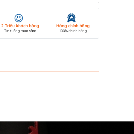
Giao hàng toà
2 Triệu khách hàng
Hàng chính hãng
COD/ Chuyển 
Tin tưởng mua sắm
100% chính hãng