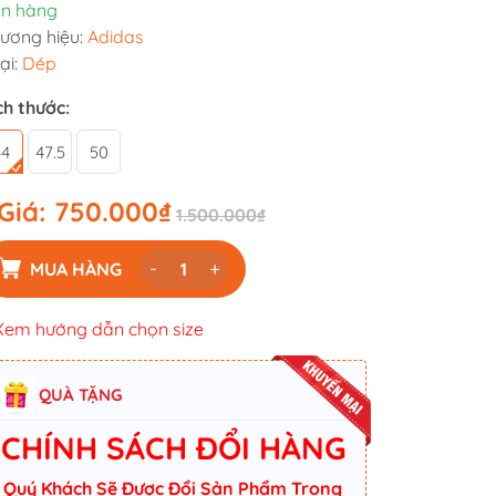
n hàng
ương hiệu:
Adidas
ại:
Dép
ch thước:
44
47.5
50
Giá:
750.000₫
1.500.000₫
-
+
MUA HÀNG
Xem hướng dẫn chọn size
QUÀ TẶNG
CHÍNH SÁCH ĐỔI HÀNG
Quý Khách Sẽ Được Đổi Sản Phẩm Trong