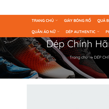
TRANG CHỦ
GIÀY BÓNG RỔ
QUẢ 
QUẦN ÁO NỮ
DÉP AUTHENTIC
P
Dép Chính Hãn
Trang chủ
DÉP CHÍ