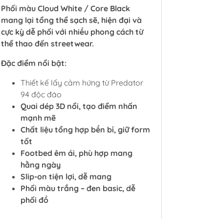
Phối màu Cloud White / Core Black
mang lại tổng thể sạch sẽ, hiện đại và
cực kỳ dễ phối với nhiều phong cách từ
thể thao đến streetwear.
Đặc điểm nổi bật:
Thiết kế lấy cảm hứng từ Predator
94 độc đáo
Quai dép 3D nổi, tạo điểm nhấn
mạnh mẽ
Chất liệu tổng hợp bền bỉ, giữ form
tốt
Footbed êm ái, phù hợp mang
hằng ngày
Slip-on tiện lợi, dễ mang
Phối màu trắng – đen basic, dễ
phối đồ