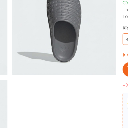
Cò
Th
Lo
Kí
+ 