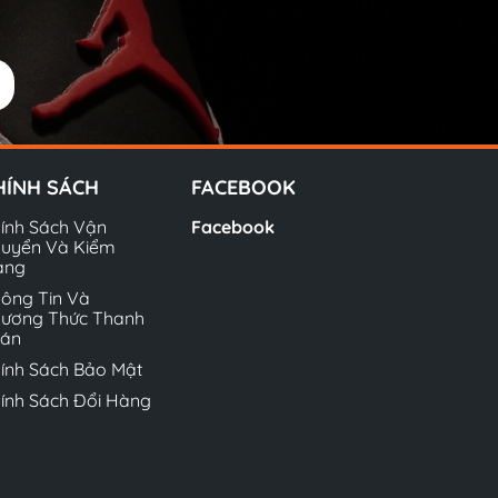
HÍNH SÁCH
FACEBOOK
ính Sách Vận
Facebook
uyển Và Kiểm
àng
ông Tin Và
ương Thức Thanh
oán
ính Sách Bảo Mật
ính Sách Đổi Hàng