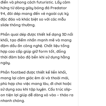
điển và phong cách futuristic. Lấy cảm
hứng từ dòng giày bóng đá Predator
94, đôi dép mang đến vẻ ngoài cực kỳ
độc đáo và khác biệt so với các mẫu
slide thông thường.
Phần quai dép được thiết kế dạng 3D nổi
khối, tạo điểm nhấn mạnh mẽ và mang
đậm dấu ấn công nghệ. Chất liệu tổng
hợp cao cấp giúp giữ form tốt, đồng
thời đảm bảo độ bền khi sử dụng hằng
ngày.
Phần footbed được thiết kế liền khối,
mang lại cảm giác êm ái và thoải mái,
phù hợp cho việc mang lâu, đi chơi hoặc
sử dụng sau khi tập luyện. Cấu trúc slip-
on tiện lợi giúp dễ dàng xỏ vào – tháo ra
nhanh chóng.