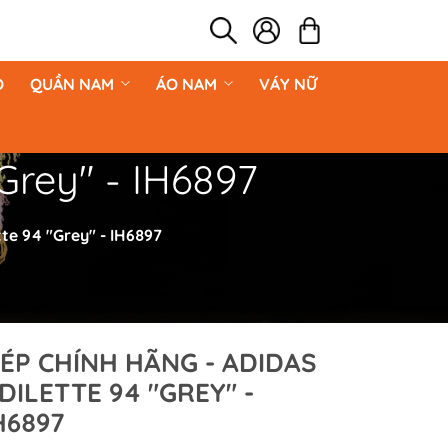
O
QUẦN NAM
ÁO NAM
VÁY NỮ
Grey" - IH6897
te 94 "Grey" - IH6897
ÉP CHÍNH HÃNG - ADIDAS
DILETTE 94 "GREY" -
H6897