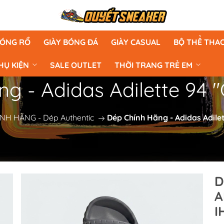
BÓNG RỔ
GIÀY BÓNG ĐÁ
GIÀY CASUAL
BỘ THỂ THA
HỤ KIỆN
SALE OUTLET
THỜI TRANG TRẺ EM
g - Adidas Adilette 94 "
NH HÃNG - Dép Authentic
Dép Chính Hãng - Adidas Adilet
D
A
I