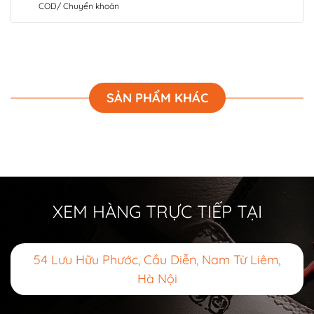
COD/ Chuyển khoản
SẢN PHẨM KHÁC
XEM HÀNG TRỰC TIẾP TẠI
54 Lưu Hữu Phước, Cầu Diễn, Nam Từ Liêm,
Hà Nội