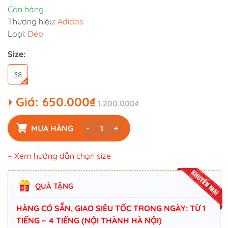
Còn hàng
Thương hiệu:
Adidas
Loại:
Dép
Size:
38
Giá:
650.000₫
1.200.000₫
-
+
MUA HÀNG
+ Xem hướng dẫn chọn size
QUÀ TẶNG
HÀNG CÓ SẴN, GIAO SIÊU TỐC TRONG NGÀY: TỪ 1
TIẾNG ~ 4 TIẾNG (NỘI THÀNH HÀ NỘI)