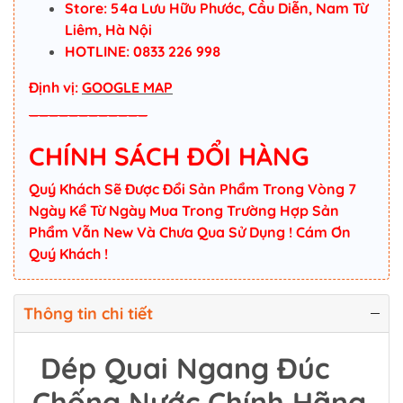
Store: 54a Lưu Hữu Phước, Cầu Diễn, Nam Từ
Liêm, Hà Nội
HOTLINE: 0833 226 998
Định vị:
GOOGLE MAP
____________
CHÍNH SÁCH ĐỔI HÀNG
Quý Khách Sẽ Được Đổi Sản Phẩm Trong Vòng 7
Ngày Kể Từ Ngày Mua Trong Trường Hợp Sản
Phẩm Vẫn New Và Chưa Qua Sử Dụng ! Cám Ơn
Quý Khách !
Thông tin chi tiết
Dép Quai Ngang Đúc
Chống Nước Chính Hãng