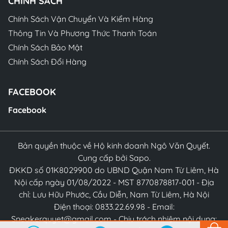
CHÍNH SÁCH
Chính Sách Vận Chuyển Và Kiểm Hàng
Thông Tin Và Phương Thức Thanh Toán
Chính Sách Bảo Mật
Chính Sách Đổi Hàng
FACEBOOK
Facebook
Bản quyền thuộc về Hộ kinh doanh Ngô Văn Quyết.
Cung cấp bởi Sapo.
ĐKKD số 01K8029900 do UBND Quận Nam Từ Liêm, Hà
Nội cấp ngày 01/08/2022 - MST 8770878817-001 - Địa
chỉ: Lưu Hữu Phước, Cầu Diễn, Nam Từ Liêm, Hà Nội
Điện thoại: 0833.22.69.98 - Email:
Sneakerquyet@gmail.com - Chịu trách nhiệm nội dung: