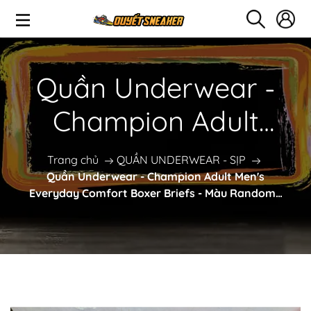
Quần Underwear -
Champion Adult
Men's Everyday
Trang chủ
QUẦN UNDERWEAR - SỊP
Quần Underwear - Champion Adult Men's
Comfort Boxer Briefs
Everyday Comfort Boxer Briefs - Màu Random -
UNC-003
- Màu Random -
UNC-003