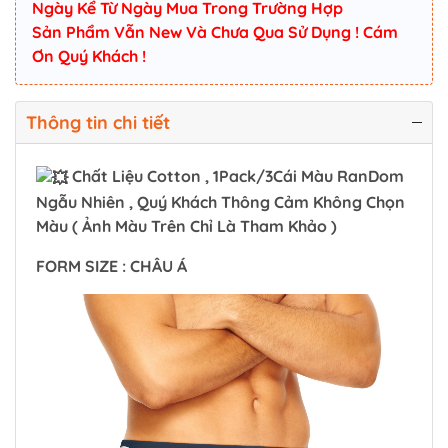
Ngày Kể Từ Ngày Mua Trong Trường Hợp
Sản Phẩm Vẫn New Và Chưa Qua Sử Dụng ! Cám
Ơn Quý Khách !
Thông tin chi tiết
Chất Liệu Cotton , 1Pack/3Cái Màu RanDom
Ngẫu Nhiên , Quý Khách Thông Cảm Không Chọn
Màu ( Ảnh Màu Trên Chỉ Là Tham Khảo )
FORM SIZE : CHÂU Á