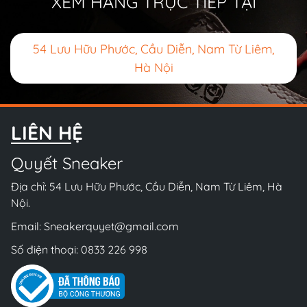
XEM HÀNG TRỰC TIẾP TẠI
54 Lưu Hữu Phước, Cầu Diễn, Nam Từ Liêm,
Hà Nội
LIÊN HỆ
Quyết Sneaker
Địa chỉ: 54 Lưu Hữu Phước, Cầu Diễn, Nam Từ Liêm, Hà
Nội.
Email:
Sneakerquyet@gmail.com
Số điện thoại:
0833 226 998