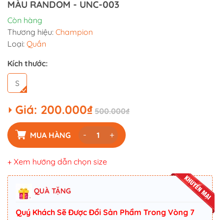
MÀU RANDOM - UNC-003
Còn hàng
Thương hiệu:
Champion
Loại:
Quần
Kích thước:
S
Giá:
200.000₫
500.000₫
-
+
MUA HÀNG
+ Xem hướng dẫn chọn size
QUÀ TẶNG
Quý Khách Sẽ Được Đổi Sản Phẩm Trong Vòng 7